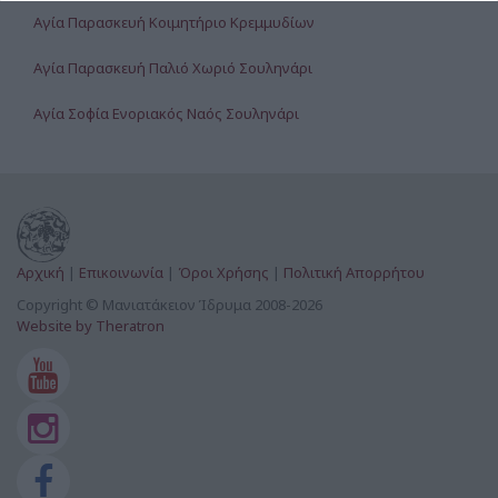
Αγία Παρασκευή Κοιμητήριο Κρεμμυδίων
Αγία Παρασκευή Παλιό Χωριό Σουληνάρι
Αγία Σοφία Ενοριακός Ναός Σουληνάρι
Αγία Τριάς Ενοριακός Ναός Μεσοποτάμου
Άγιοι Ανάργυροι Σουληνάρι
Άγιοι Απόστολοι Κουκουνάρας
Αρχική
|
Επικοινωνία
|
Όροι Χρήσης
|
Πολιτική Απορρήτου
Άγιοι Απόστολοι Σουληνάρι
Copyright © Μανιατάκειον Ίδρυμα 2008-2026
Website by Theratron
Άγιοι Απόστολοι Χανδρινού
Άγιοι Θεόδωροι Χανδρινού
Άγιοι Κωνσταντίνος & Ελένη Ενοριακός Ναός Στενωσιάς
Αγίοι Κωνσταντίνος & Ελένη Κουκουνάρας