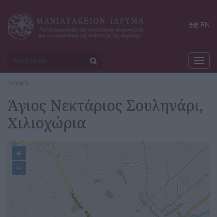
EN
Toggl
navig
Αρχική
Άγιος Νεκτάριος Σουληνάρι,
Χιλιοχώρια
+
−