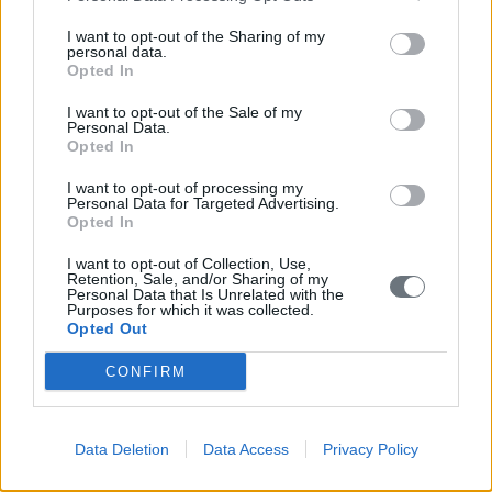
Σημεία ανά Δημοτική Ενότητα
I want to opt-out of the Sharing of my
personal data.
Κορώνη
Opted In
Μεθώνη
I want to opt-out of the Sale of my
Personal Data.
Opted In
Νέστορος
I want to opt-out of processing my
Παπαφλέσσα
Personal Data for Targeted Advertising.
Opted In
Πύλος
I want to opt-out of Collection, Use,
Retention, Sale, and/or Sharing of my
Χιλιοχώρια
Personal Data that Is Unrelated with the
Purposes for which it was collected.
Opted Out
Όλα τα σημεία της Δ. Ενότητας
CONFIRM
Αγία Βαρβάρα Ρωμύρι
Αγία Κυριακή Κοιμητήριο Σουληνάρι
Data Deletion
Data Access
Privacy Policy
Αγία Κυριακή Πλατανόβρυσης