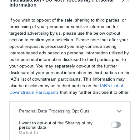
Νομιμότητα επεξεργασίας
Information
προσωπικών δεδομένων
Τα δεδομένα προσωπικού χαρακτήρα συλλέγονται και
If you wish to opt-out of the sale, sharing to third parties, or
υπόκεινται σε επεξεργασία με τη συγκατάθεση του
processing of your personal or sensitive information for
υποκειμένου αυτών. Η συγκατάθεση ανακαλείται
targeted advertising by us, please use the below opt-out
οποτεδήποτε με αποστολή μηνύματος από το υποκείμενο
section to confirm your selection. Please note that after your
στην ηλεκτρονική διεύθυνση
maniatakeion@maniatakeion.gr
.
opt-out request is processed you may continue seeing
Κατ’ εξαίρεση, το Ίδρυμα μπορεί να επεξεργάζεται δεδομένα
interest-based ads based on personal information utilized by
χωρίς συγκατάθεση του υποκειμένου όταν πρόκειται να
us or personal information disclosed to third parties prior to
συμμορφωθεί με νομικές υποχρεώσεις του, να ασκήσει νόμιμα
your opt-out. You may separately opt-out of the further
συμφέροντά του, να ασκήσει δικαιώματά του σε δικαστικές
disclosure of your personal information by third parties on the
διαδικασίες ή όταν προβλέπεται από την νομοθεσία.
IAB’s list of downstream participants. This information may
also be disclosed by us to third parties on the
IAB’s List of
Χρόνος τήρησης των προσωπικών
Downstream Participants
that may further disclose it to other
δεδομένων
third parties.
Ο χρόνος τήρησης των προσωπικών δεδομένων είναι ο
Personal Data Processing Opt Outs
απολύτως αναγκαίος για τους σκοπούς που αυτά
I want to opt-out of the Sharing of my
συλλέχθηκαν. Για τον καθορισμό του χρόνου λαμβάνονται
personal data.
υπόψη οι νόμιμες προθεσμίες, οι αρχές της ελαχιστοποίησης
Opted In
των δεδομένων, ο περιορισμός της αποθήκευσης και η