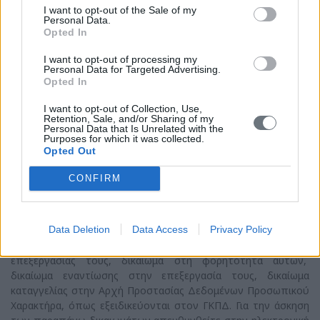
ορθολογική διαχείριση των αρχείων.
I want to opt-out of the Sale of my
Personal Data.
Opted In
Αποδέκτες των προσωπικών
δεδομένων
I want to opt-out of processing my
Personal Data for Targeted Advertising.
Αποδέκτες των προσωπικών δεδομένων είναι οι υπάλληλοι
Opted In
και συνεργάτες (λογιστές, πληροφορικοί) του Ιδρύματος. Δεν
I want to opt-out of Collection, Use,
γίνεται διαβίβαση προσωπικών δεδομένων σε τρίτους ούτε
Retention, Sale, and/or Sharing of my
σε άλλη χώρα, εκτός από τις περιπτώσεις που επιβάλλεται
Personal Data that Is Unrelated with the
Purposes for which it was collected.
από το νόμο.
Opted Out
Δικαιώματα του υποκειμένου
CONFIRM
προσωπικών δεδομένων
Κάθε υποκείμενο έχει δικαίωμα ενημέρωσης και πρόσβασης
Data Deletion
Data Access
Privacy Policy
στα δεδομένα που το αφορούν, δικαίωμα διόρθωσής τους,
δικαίωμα διαγραφής τους, δικαίωμα περιορισμού της
επεξεργασίας τους, δικαίωμα στη φορητότητα αυτών,
δικαίωμα εναντίωσης στην επεξεργασία τους, δικαίωμα
καταγγελίας στην Αρχή Προστασίας Δεδομένων Προσωπικού
Χαρακτήρα, όπως εξειδικεύονται στον ΓΚΠΔ. Για την άσκηση