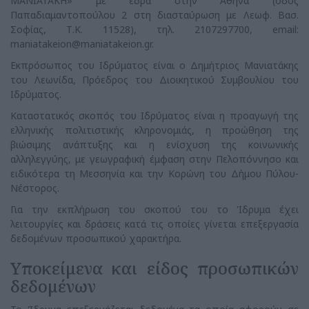
ΜΑΝΙΑΤΑΚΗ» με έδρα στην Αθήνα (οδός
Παπαδιαμαντοπούλου 2 στη διασταύρωση με Λεωφ. Βασ.
Σοφίας, Τ.Κ. 11528), τηλ. 2107297700, email:
maniatakeion@maniatakeion.gr
.
Εκπρόσωπος του Ιδρύματος είναι ο Δημήτριος Μανιατάκης
του Λεωνίδα, Πρόεδρος του Διοικητικού Συμβουλίου του
Ιδρύματος.
Καταστατικός σκοπός του Ιδρύματος είναι η προαγωγή της
ελληνικής πολιτιστικής κληρονομιάς, η προώθηση της
βιώσιμης ανάπτυξης και η ενίσχυση της κοινωνικής
αλληλεγγύης, με γεωγραφική έμφαση στην Πελοπόννησο και
ειδικότερα τη Μεσσηνία και την Κορώνη του Δήμου Πύλου-
Νέστορος.
Για την εκπλήρωση του σκοπού του το Ίδρυμα έχει
λειτουργίες και δράσεις κατά τις οποίες γίνεται επεξεργασία
δεδομένων προσωπικού χαρακτήρα.
Υποκείμενα και είδος προσωπικών
δεδομένων