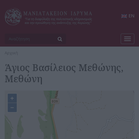
EN
Toggl
navig
Αρχική
Άγιος Βασίλειος Μεθώνης,
Μεθώνη
+
−