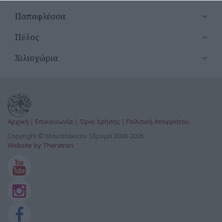
Άγιοι Απόστολοι Καμάρια
Παπαφλέσσα
Άγιοι Θεόδωροι Βάρακες
Πύλος
Άγιοι Κωνσταντίνος & Ελένη Μεθώνης
Χιλιοχώρια
Άγιος Αθανάσιος Ενοριακός Ναός Φοινίκης
Άγιος Αθανάσιος Καινούργιο Χωριό
Άγιος Αθανάσιος Μεθώνης
Αρχική
|
Επικοινωνία
|
Όροι Χρήσης
|
Πολιτική Απορρήτου
Άγιος Βασίλειος Κοιμητήριο Καμάρια
Copyright © Μανιατάκειον Ίδρυμα 2008-2026
Website by Theratron
Άγιος Βασίλειος Μεθώνης
Άγιος Γεώργιος Ενοριακός Ναός Λαχανάδας
Άγιος Γεώργιος Ευαγγελισμού
Άγιος Γεώργιος Μεθώνης