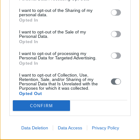
Σημεία ανά Δημοτική Ενότητα
I want to opt-out of the Sharing of my
personal data.
Κορώνη
Opted In
Μεθώνη
I want to opt-out of the Sale of my
Personal Data.
Opted In
Όλα τα σημεία της Δ. Ενότητας
I want to opt-out of processing my
Αγία Ειρήνη Φοινικούντας
Personal Data for Targeted Advertising.
Opted In
Αγία Κυριακή Μεθώνης
I want to opt-out of Collection, Use,
Retention, Sale, and/or Sharing of my
Αγία Μαρίνα Μεθώνης
Personal Data that Is Unrelated with the
Purposes for which it was collected.
Αγία Παρασκευή Ευαγγελισμού
Opted Out
CONFIRM
Αγία Παρασκευή Μεθώνης
Αγία Παρασκευή Φοινικούντας
Data Deletion
Data Access
Privacy Policy
Άγιοi Κωνσταντίνος & Ελένη Ευαγγελισμού
Νέστορος