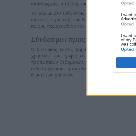
Opted 
απαλλαγμένες από ιούς και παρόμοια στοιχεία.
Το Ίδρυμα δεν ευθύνεται, στην έκταση που επιτρ
I want 
Advertis
υποστεί ο χρήστης του δικτυακού τόπου από αιτί
Opted 
και του περιεχομένου του.
I want t
Σύνδεσμοι προς δικτυακούς τό
of my P
was col
Ο δικτυακός τόπος παραπέμπει μέσω links σε ά
Opted 
χρηστών του, χωρίς το Ίδρυμα να ελέγχει τη
προσωπικών δεδομένων, τους όρους χρήσης των 
ένδειξη έγκρισης ή αποδοχής του περιεχομένου 
έναντι των χρηστών.