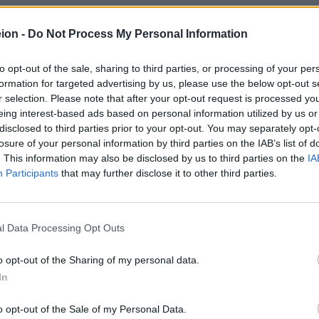
κουν ή έχουν παραχωρηθεί στο κοινωφελές ίδρυμα «ΜΑΝΙΑΤΑΚΕ
ΛΕΝΗΣ ΤΑΓΩΝΙΔΗ ΜΑΝΙΑΤΑΚΗ». Λογότυπα, επωνυμίες, εμπορ
ion -
Do Not Process My Personal Information
κά, φωτογραφίες, απεικονίσεις και βίντεο, που περιλαμβάνονται
ν ιδιοκτησία του Ιδρύματος ή των προσώπων που μνημονεύοντα
to opt-out of the sale, sharing to third parties, or processing of your per
ία τους εφαρμόζονται οι διατάξεις περί πνευματικής ιδιοκτησίας.
formation for targeted advertising by us, please use the below opt-out s
δεια του Ιδρύματος, η χρήση, εκμετάλλευση, αναδημοσίευ
r selection. Please note that after your opt-out request is processed y
ρόπο, ολικά ή μερικά, του περιεχομένου του δικτυακού τόπ
eing interest-based ads based on personal information utilized by us or
ή του περιεχομένου του για προσωπική πληροφοριακή χρήση 
disclosed to third parties prior to your opt-out. You may separately opt-
losure of your personal information by third parties on the IAB’s list of
. This information may also be disclosed by us to third parties on the
IA
Participants
that may further disclose it to other third parties.
άλιση της ακρίβειας, ορθότητας, πληρότητας, επικαιρότητ
αι στο δικτυακό τόπο. Οι πληροφορίες παρέχονται «ως έχουν»
ως προς αυτές.
l Data Processing Opt Outs
ο δικτυακό τόπο δεν αποτελούν ούτε μπορεί να θεωρηθούν, άμε
o opt-out of the Sharing of my personal data.
οπή για οποιαδήποτε πράξη ή παράλειψη. Οι χρήστες οφείλου
τους βούληση και με δική τους ευθύνη.
In
α τη συνεχή και ασφαλή λειτουργία του δικτύου, δεν εγγυάται ότ
o opt-out of the Sale of my Personal Data.
ρετητών (servers) θα είναι χωρίς διακοπή και χωρίς σφάλμα