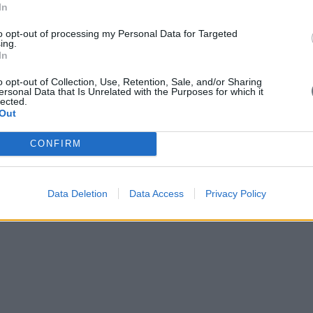
In
έπεται από την εφαρμοστέα νομοθεσία, για κάθε μορφής ζημία τ
to opt-out of processing my Personal Data for Targeted
ing.
α που σχετίζεται με τη λειτουργία ή τη χρήση του δικτυακού τ
In
o opt-out of Collection, Use, Retention, Sale, and/or Sharing
πους (links)
ersonal Data that Is Unrelated with the Purposes for which it
lected.
λλους διαδικτυακούς τόπους αποκλειστικά προς διευκόλυνση 
Out
 διαθεσιμότητα, το περιεχόμενο, την πολιτική προστασίας 
άλλων διαδικτυακών τόπων. Η τοποθέτηση των links δεν αποτ
CONFIRM
τους από Ίδρυμα, το οποίο δεν αναλαμβάνει καμία σχετική ευ
Data Deletion
Data Access
Privacy Policy