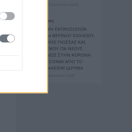
Τετάρτη, 5 Αυγούστου 2026
υχόν
όπου
Πολιτιστικές
ΕΠΙΣΚΕΨΗ ΕΚΠΡΟΣΩΠΩΝ
ΤΟΥ 18ου ΘΕΡΙΝΟΥ ΣΧΟΛΕΙΟΥ
ΕΛΛΗΝΙΚΗΣ ΓΛΩΣΣΑΣ ΚΑΙ
των
ΠΟΛΙΤΙΣΜΟΥ ΓΙΑ ΝΕΟΥΣ
των
ΟΜΟΓΕΝΕΙΣ ΣΤΗΝ ΚΟΡΩΝΗ
ελεί
ΚΑΙ ΦΙΛΟΞΕΝΙΑ ΑΠΟ ΤΟ
θύνη
ΜΑΝΙΑΤΑΚΕΙΟΝ ΙΔΡΥΜΑ
Τρίτη, 4 Αυγούστου 2026