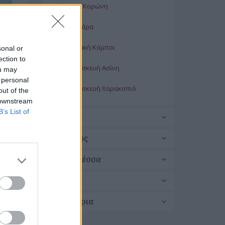
Αγία Άννα Κορώνη
Αγία Βαρβάρα
Αγία Κυριακή Κόμποι
sonal or
ection to
Αγία Παρασκευή Ασίνη
ou may
 personal
Αγία Παρασκευή Χαρακοπιό
out of the
 downstream
Αγία Πελαγία Φαλάνθη
B’s List of
Μεθώνη
Αγία Σοφία Κορώνη
Νέστορος
Αγία Τριάδα Μουσούλι
Παπαφλέσσα
Αγία Τριάς Ενοριακός Ναός Ζιζάνι
Πύλος
Αγία Τριάς Κορώνη
Χιλιοχώρια
Άγιοι Ανάργυροι Βασιλίτσι