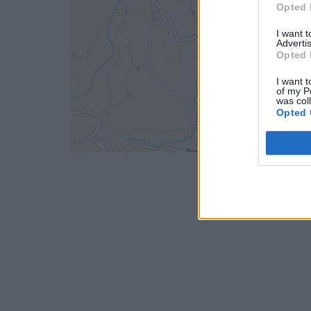
Opted 
I want 
Advertis
Opted 
I want t
of my P
was col
Opted 