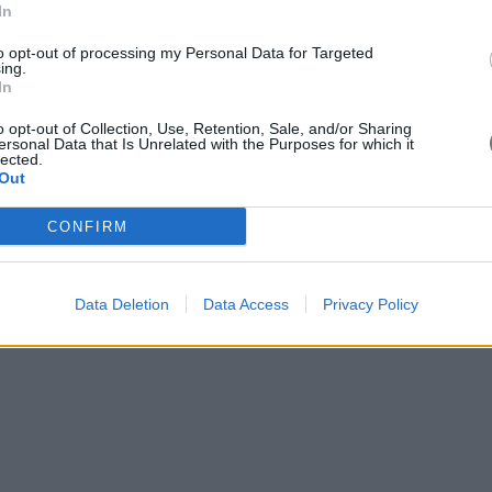
In
to opt-out of processing my Personal Data for Targeted
ing.
In
o opt-out of Collection, Use, Retention, Sale, and/or Sharing
ersonal Data that Is Unrelated with the Purposes for which it
lected.
Out
CONFIRM
Data Deletion
Data Access
Privacy Policy