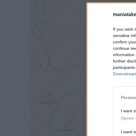
maniatake
If you wish 
sensitive in
confirm you
continue se
information 
further disc
participants
Downstream 
Persona
I want t
Opted 
I want t