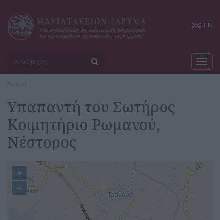
EN
Toggl
navig
Αρχική
Υπαπαντή του Σωτήρος
Κοιμητήριο Ρωμανού,
Νέστορος
+
−