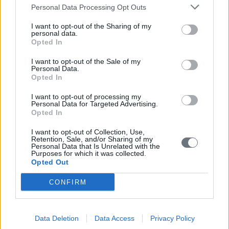
Όλα τα σημεία στον χάρτη
Personal Data Processing Opt Outs
Σημεία ανά Δημοτική Ενότητα
I want to opt-out of the Sharing of my
personal data.
Opted In
Κορώνη
I want to opt-out of the Sale of my
Μεθώνη
Personal Data.
Opted In
Νέστορος
I want to opt-out of processing my
Personal Data for Targeted Advertising.
Όλα τα σημεία της Δ. Ενότητας
Opted In
Αγία Βαρβάρα Χώρας
I want to opt-out of Collection, Use,
Retention, Sale, and/or Sharing of my
Personal Data that Is Unrelated with the
Αγία Ειρήνη Στυλιανού
Purposes for which it was collected.
Opted Out
Αγία Ελένη Χώρας
CONFIRM
Αγία Κυριακή Χώρας
Αγία Μαγδαληνή Χώρας
Data Deletion
Data Access
Privacy Policy