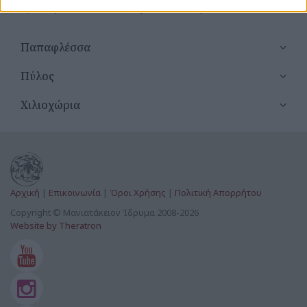
Αγία Μαρίνα (υπό κατασκευή) Παλαιό Λουτρό
Αγία Μαρίνα Χώρας
Παπαφλέσσα
Αγία Μαύρα Χώρας
Πύλος
Αγία Παρασκευή Αμπελόφυτου
Χιλιοχώρια
Αγία Παρασκευή Κοιμητήριο Φλεσιάδας
Αγία Παρασκευή Μεταξάδας
Αγία Παρασκευή Μυρσινοχώρι
Αρχική
|
Επικοινωνία
|
Όροι Χρήσης
|
Πολιτική Απορρήτου
Αγία Παρασκευή Χώρας
Copyright © Μανιατάκειον Ίδρυμα 2008-2026
Website by Theratron
Αγία Τριάς Ενοριακός Ναός Αμπελόφυτο
Αγία Τριάς Ενοριακός Ναός Ρωμανού
Αγία Τριάς Φλεσιάδος