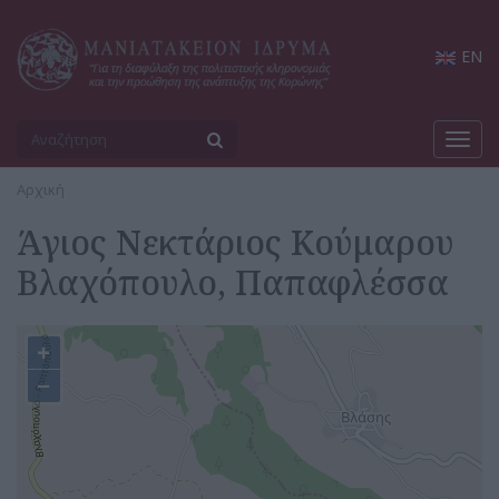
EN
Toggl
navig
Αρχική
Άγιος Νεκτάριος Κούμαρου
Βλαχόπουλο, Παπαφλέσσα
+
−