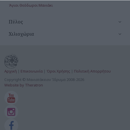
Άγιοι Θεόδωροι Μανιάκι
Άγιοι Κωνσταντίνος & Ελένη (ερείπια) Μαργέλι
Πύλος
Άγιοι Κωνσταντίνος & Ελένη Βλαχόπουλο
Χιλιοχώρια
Άγιοι Κωνσταντίνος & Ελένη Κοιμητήριο Παπαφλέσσα
Άγιοι Κωνσταντίνος & Ελένη Μανιάκι
Άγιοι Πάντες Ενοριακός Ναός Μεταμόρφωση
Αρχική
|
Επικοινωνία
|
Όροι Χρήσης
|
Πολιτική Απορρήτου
Άγιος Αθανάσιος Βλαχόπουλο
Copyright © Μανιατάκειον Ίδρυμα 2008-2026
Website by Theratron
Άγιος Γεώργιος Κοιμητήριο Άνω Παπαφλέσσα
Άγιος Γεώργιος Κοιμητήριο Βλαχόπουλο
Άγιος Γεώργιος Μανιάκι
Άγιος Γεώργιος Μεταμόρφωση