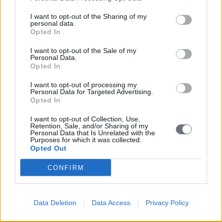
Σημεία ανά Δημοτική Ενότητα
I want to opt-out of the Sharing of my
personal data.
Κορώνη
Opted In
Μεθώνη
I want to opt-out of the Sale of my
Personal Data.
Opted In
Νέστορος
I want to opt-out of processing my
Παπαφλέσσα
Personal Data for Targeted Advertising.
Opted In
Όλα τα σημεία της Δ. Ενότητας
I want to opt-out of Collection, Use,
Retention, Sale, and/or Sharing of my
Αγία Μαρίνα Κοιμητήριο Άγιοι Απόστολοι
Personal Data that Is Unrelated with the
Purposes for which it was collected.
Opted Out
Αγία Τριάς Τουλούπα Χάνι
CONFIRM
Άγιοι Απόστολοι Βλαχόπουλο
Άγιοι Απόστολοι Ενοριακός Ναός Άγιοι Απόστολοι
Data Deletion
Data Access
Privacy Policy
Άγιοι Θεόδωροι Κοιμητήριο Μεταμόρφωση