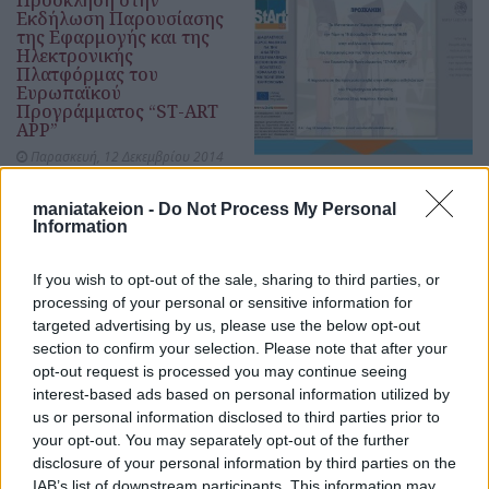
Πρόσκληση στην
Εκδήλωση Παρουσίασης
της Εφαρμογής και της
Ηλεκτρονικής
Πλατφόρμας του
Ευρωπαϊκού
Προγράμματος “ST-ART
APP”
Παρασκευή, 12 Δεκεμβρίου 2014
Πατήστε εδώ για να δείτε το Πρόγραμμα της
Παρουσίασης Πατήστε εδώ για να διαβάσετε για το
maniatakeion -
Do Not Process My Personal
Ευρωπαϊκό Πρόγραμμα "St-art app"
Information
περισσότερα
If you wish to opt-out of the sale, sharing to third parties, or
processing of your personal or sensitive information for
targeted advertising by us, please use the below opt-out
section to confirm your selection. Please note that after your
Πραγματοποίηση
opt-out request is processed you may continue seeing
Συνάντησης Eργαστηρίου
interest-based ads based on personal information utilized by
Αξιολόγησης στο
Ζάγκρεμπ της Κροατίας
us or personal information disclosed to third parties prior to
στα Πλαίσια του
your opt-out. You may separately opt-out of the further
Προγράμματος ST - ART
disclosure of your personal information by third parties on the
APP
IAB’s list of downstream participants. This information may