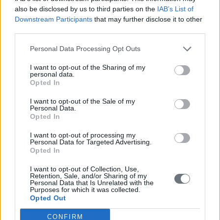
Παρασκευή, 31 Οκτωβρίου 2014
also be disclosed by us to third parties on the
IAB’s List of
Tην Πέμπτη 23 Οκτωβρίου
Downstream Participants
that may further disclose it to other
2014 ξεκίνησαν οι εργασίες της τρίτης συνάντησης του
third parties.
Κονσόρτσιουμ για το Ευρωπαϊκό Πρόγραμμα “ST- ART
APP” στο Ζάγκρεμπ της Κροατίας, η οποία ολοκληρώθηκε
Personal Data Processing Opt Outs
την Παρασκευή 24 Οκτωβρίου 2014. Εκ μέρους του
I want to opt-out of the Sharing of my
Μανιατακείου Ιδρύματος συμμετείχε η Διευθύντρια Βίκυ
personal data.
Ιγγλέζου.
Opted In
περισσότερα
I want to opt-out of the Sale of my
Personal Data.
Opted In
I want to opt-out of processing my
ST-ART APP:
Personal Data for Targeted Advertising.
NEWSLETTER N°3 – 23
Opted In
Οκτωβρίου 2014
I want to opt-out of Collection, Use,
Τετάρτη, 29 Οκτωβρίου 2014
Retention, Sale, and/or Sharing of my
ΔΙΑΔΡΑΣΤΙΚΟΣ ΧΩΡΟΣ
Personal Data that Is Unrelated with the
ΜΑΘΗΣΗΣ ΓΙΑ ΤΗΝ
Purposes for which it was collected.
Opted Out
ΑΝΑΠΤΥΞΗ
ΕΠΙΧΕΙΡΗΜΑΤΙΚΩΝ
CONFIRM