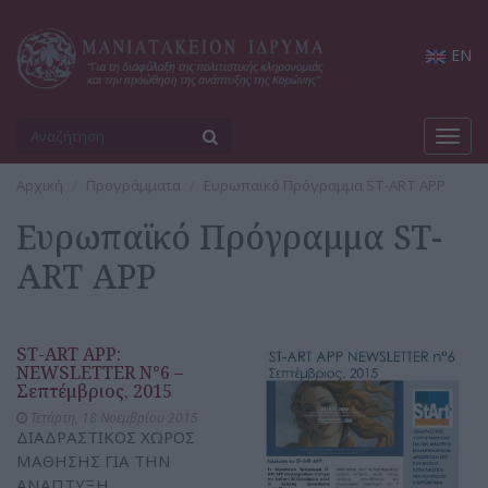
EN
Toggl
navig
Αρχική
Προγράμματα
Ευρωπαϊκό Πρόγραμμα ST-ART APP
Ευρωπαϊκό Πρόγραμμα ST-
ART APP
ST-ART APP:
NEWSLETTER N°6 –
Σεπτέμβριος, 2015
Τετάρτη, 18 Νοεμβρίου 2015
ΔΙΑΔΡΑΣΤΙΚΟΣ ΧΩΡΟΣ
ΜΑΘΗΣΗΣ ΓΙΑ ΤΗΝ
ΑΝΑΠΤΥΞΗ