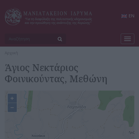
EN
Toggl
navig
Αρχική
Άγιος Νεκτάριος
Φοινικούντας, Μεθώνη
+
−