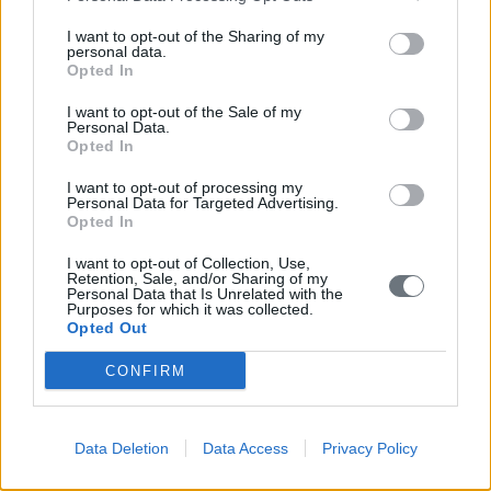
Σημεία ανά Δημοτική Ενότητα
I want to opt-out of the Sharing of my
personal data.
Κορώνη
Opted In
Μεθώνη
I want to opt-out of the Sale of my
Personal Data.
Opted In
Όλα τα σημεία της Δ. Ενότητας
I want to opt-out of processing my
Αγία Ειρήνη Φοινικούντας
Personal Data for Targeted Advertising.
Opted In
Αγία Κυριακή Μεθώνης
I want to opt-out of Collection, Use,
Retention, Sale, and/or Sharing of my
Αγία Μαρίνα Μεθώνης
Personal Data that Is Unrelated with the
Purposes for which it was collected.
Αγία Παρασκευή Ευαγγελισμού
Opted Out
CONFIRM
Αγία Παρασκευή Μεθώνης
Αγία Παρασκευή Φοινικούντας
Data Deletion
Data Access
Privacy Policy
Άγιοi Κωνσταντίνος & Ελένη Ευαγγελισμού
Νέστορος