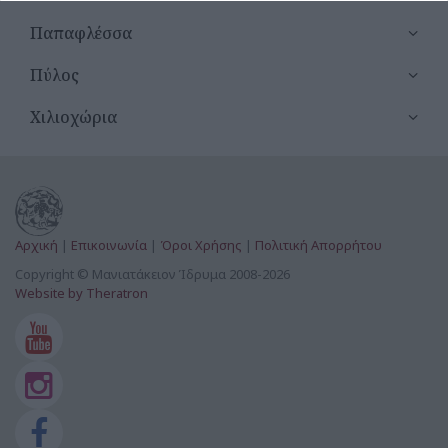
Άγιοι Απόστολοι Καμάρια
Παπαφλέσσα
Άγιοι Θεόδωροι Βάρακες
Πύλος
Άγιοι Κωνσταντίνος & Ελένη Μεθώνης
Χιλιοχώρια
Άγιος Αθανάσιος Ενοριακός Ναός Φοινίκης
Άγιος Αθανάσιος Καινούργιο Χωριό
Άγιος Αθανάσιος Μεθώνης
Αρχική
|
Επικοινωνία
|
Όροι Χρήσης
|
Πολιτική Απορρήτου
Άγιος Βασίλειος Κοιμητήριο Καμάρια
Copyright © Μανιατάκειον Ίδρυμα 2008-2026
Website by Theratron
Άγιος Βασίλειος Μεθώνης
Άγιος Γεώργιος Ενοριακός Ναός Λαχανάδας
Άγιος Γεώργιος Ευαγγελισμού
Άγιος Γεώργιος Μεθώνης