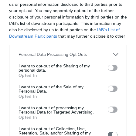
Μεταφορά της έδρας
us or personal information disclosed to third parties prior to
του Μανιατακείου
your opt-out. You may separately opt-out of the further
Ιδρύματος στην
Κορώνη (ΦΕΚ
disclosure of your personal information by third parties on the
108Β/15.1.2026)
IAB’s list of downstream participants. This information may
Τρίτη, 27 Ιανουαρίου 2026
also be disclosed by us to third parties on the
IAB’s List of
Στις 15 Ιανουαρίου 2026
Downstream Participants
that may further disclose it to other
δημοσιεύθηκε στην
third parties.
Εφημερίδα της Κυβερνήσεως η απόφαση για τη μεταφορά
της έδρας του Μανιατακείου Ιδρύματος από την Αθήνα
Personal Data Processing Opt Outs
στην Κορώνη Μεσσηνίας.
I want to opt-out of the Sharing of my
personal data.
περισσότερα
Opted In
I want to opt-out of the Sale of my
Personal Data.
Opted In
Ομιλία του Μητροπολίτου
Μεσσηνίας Κ.κ.
I want to opt-out of processing my
Χρυσοστόμου, σε ημερίδα
Personal Data for Targeted Advertising.
στο Εμπορικό και
Opted In
Βιομηχανικό Επιμελητήριο
Αθηνών. Αναδημοσίευση
I want to opt-out of Collection, Use,
άρθρου από την
Retention, Sale, and/or Sharing of my