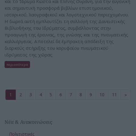
και το Ίδρυμα Κώστα και Ελένης Ουράνη, για την ευγενική
και σημαντική προσφορά βιβλίων επιστημονικού,
ιστορικού, λαογραφικού και λογοτεχνικού περιεχομένου.
Η δωρεά αυτή εμπλουτίζει τη συλλογή της Δανειστικής
Βιβλιοθήκης του Ιδρύματος, συμβάλλοντας στην
προαγωγή της έρευνας, της γνώσης και της πνευματικής
καλλιέργειας. Αποτελεί δε έμπρακτη απόδειξη της
διαρκούς στήριξης του κορυφαίου πνευματικού
ιδρύματος της χώρας
περισσότερα
1
2
3
4
5
6
7
8
9
10
11
»
Νέα & Ανακοινώσεις
Πολιτιστικές