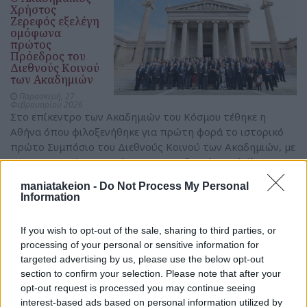
Χρήστος
Ζερεφός εξελέγη
ομόφωνα
πρώτος
Πρόεδρος του
Διεθνούς Κοινού
των Ακαδημιών
Παρασκευή, 27
Φεβρουαρίου 2026
Στο επίκεντρο των Ακαδημιών του Κόσμου τέθηκε η
Αθήνα όπου φιλοξενήθηκε για πρώτη φορά το ιστορικό
πρώτο Συμπόσιο του Διεθνούς Κοινού των Ακαδημιών, με
τη συμμετοχή εκπροσώπων 38 Ακαδημιών από όλο τον
κόσμο. Ο Ακαδημαϊκός Χρήστος Ζερεφός εξελέγη ομόφωνα
maniatakeion -
Do Not Process My Personal
πρώτος Πρόεδρος του Διεθνούς Κοινού των Ακαδημιών.
Information
Είναι μέλος της Συμβουλευτικής Επιτροπής του
Μανιατακείου Ιδρύματος.
If you wish to opt-out of the sale, sharing to third parties, or
processing of your personal or sensitive information for
περισσότερα
targeted advertising by us, please use the below opt-out
section to confirm your selection. Please note that after your
opt-out request is processed you may continue seeing
interest-based ads based on personal information utilized by