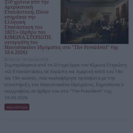
250 χρόνια από την
Aμερικανική
Eπανάσταση: Πόσο
επηρέασε την
Eλληνική
Eπανάσταση του
1821;» (άρθρο του
ΚΙΜΩΝΑ ΣΤΕΡΙΩΤΗ,
συνεργάτη του
Μανιατακείου Ιδρύματος στο "The President" της
18.6.2026)
Πέμπτη, 18 Ιουνίου 2026
Συμπεράσματα από το δίτομο έργο του Κίμωνα Στεριώτη
«Οι Επαναστάσεις σε Ευρώπη και Αμερική κατά τον 18ο
και 19ο αιώνα», που κυκλοφόρησε πρόσφατα με την
υποστήριξη του Μανιατακείου Ιδρύματος, δημοσίευσε ο
συγγραφέας σε άρθρο του στο “The President" της
18.06.2026.
περισσότερα