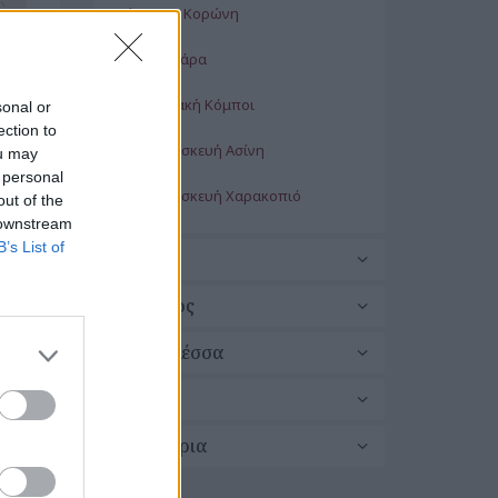
Αγία Άννα Κορώνη
Αγία Βαρβάρα
Αγία Κυριακή Κόμποι
sonal or
ection to
Αγία Παρασκευή Ασίνη
ou may
 personal
Αγία Παρασκευή Χαρακοπιό
out of the
 downstream
Αγία Πελαγία Φαλάνθη
B’s List of
Μεθώνη
Αγία Σοφία Κορώνη
Νέστορος
Αγία Τριάδα Μουσούλι
Παπαφλέσσα
Αγία Τριάς Ενοριακός Ναός Ζιζάνι
Πύλος
Αγία Τριάς Κορώνη
Χιλιοχώρια
Άγιοι Ανάργυροι Βασιλίτσι