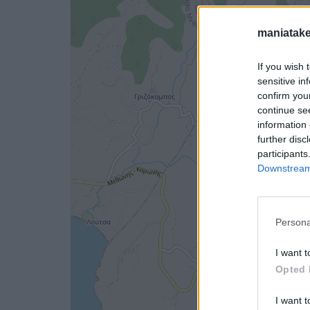
maniatake
If you wish 
sensitive in
confirm you
continue se
information 
further disc
participants
Downstream 
Persona
I want t
Opted 
I want t