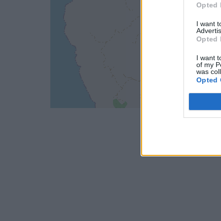
Opted 
I want 
Advertis
Opted 
I want t
of my P
was col
Opted 