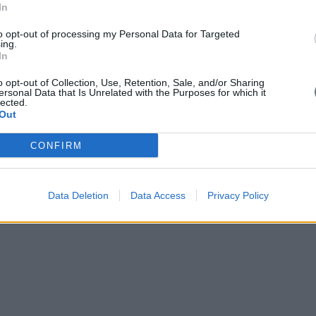
In
to opt-out of processing my Personal Data for Targeted
ing.
In
o opt-out of Collection, Use, Retention, Sale, and/or Sharing
ersonal Data that Is Unrelated with the Purposes for which it
lected.
Out
CONFIRM
Data Deletion
Data Access
Privacy Policy