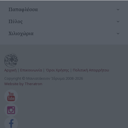
Αγία Μαρίνα Χώρας
Παπαφλέσσα
Αγία Μαύρα Χώρας
Πύλος
Αγία Παρασκευή Αμπελόφυτου
Χιλιοχώρια
Αγία Παρασκευή Κοιμητήριο Φλεσιάδας
Αγία Παρασκευή Μεταξάδας
Αγία Παρασκευή Μυρσινοχώρι
Αρχική
|
Επικοινωνία
|
Όροι Χρήσης
|
Πολιτική Απορρήτου
Αγία Παρασκευή Χώρας
Copyright © Μανιατάκειον Ίδρυμα 2008-2026
Website by Theratron
Αγία Τριάς Ενοριακός Ναός Αμπελόφυτο
Αγία Τριάς Ενοριακός Ναός Ρωμανού
Αγία Τριάς Φλεσιάδος
Αγία Τριάς Χώρας