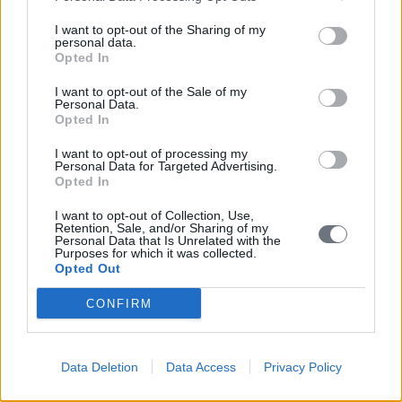
Σημεία ανά Δημοτική Ενότητα
I want to opt-out of the Sharing of my
personal data.
Κορώνη
Opted In
Μεθώνη
I want to opt-out of the Sale of my
Personal Data.
Opted In
Νέστορος
I want to opt-out of processing my
Όλα τα σημεία της Δ. Ενότητας
Personal Data for Targeted Advertising.
Opted In
Αγία Βαρβάρα Χώρας
I want to opt-out of Collection, Use,
Retention, Sale, and/or Sharing of my
Αγία Ειρήνη Στυλιανού
Personal Data that Is Unrelated with the
Purposes for which it was collected.
Opted Out
Αγία Ελένη Χώρας
CONFIRM
Αγία Κυριακή Χώρας
Αγία Μαγδαληνή Χώρας
Data Deletion
Data Access
Privacy Policy
Αγία Μαρίνα (υπό κατασκευή) Παλαιό Λουτρό