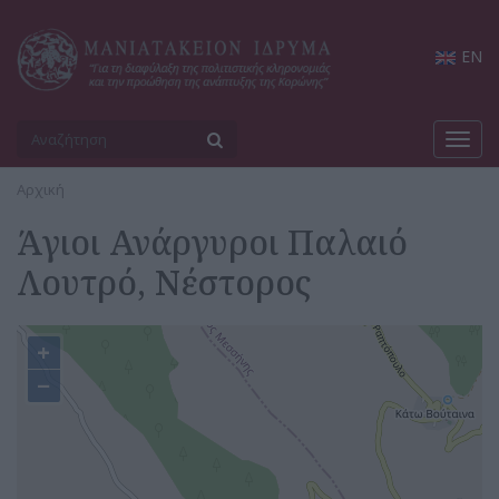
EN
Toggl
navig
Αρχική
Άγιοι Ανάργυροι Παλαιό
Λουτρό, Νέστορος
+
−