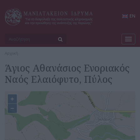
EN
Toggl
navig
Αρχική
Άγιος Αθανάσιος Ενοριακός
Ναός Ελαιόφυτο, Πύλος
+
−