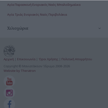
Αγία Παρασκευή Ενοριακός Ναός Μπαλοδημαίικα
Αγία Τριάς Ενοριακός Ναός Περιβολάκια
Αγία Τριάς Κυνηγού
Χιλιοχώρια
Αγία Τριάς Πύλας
Άγιοι Ανάργυροι Κοσμάς & Δαμιανός Ενοριακός Ναός
Παπούλια
Άγιοι Θεόδωροι Ενοριακός Ναός & Κοιμητήριο Πλάτανος
Αρχική
|
Επικοινωνία
|
Όροι Χρήσης
|
Πολιτική Απορρήτου
Copyright © Μανιατάκειον Ίδρυμα 2008-2026
Άγιοι Θεόδωροι Κοιμητήριο Καλλιθέας
Website by Theratron
Άγιοι Θεόδωροι Μεσοχωρίου
Άγιοι Κωνσταντίνος & Ελένη Γιάλοβας
Άγιοι Κωνσταντίνος & Ελένη Ενοριακός Ναός & Κοιμητήριο
Κάτω Αμπελόκηποι