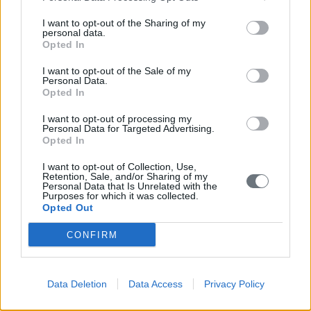
Σημεία ανά Δημοτική Ενότητα
I want to opt-out of the Sharing of my
personal data.
Κορώνη
Opted In
Μεθώνη
I want to opt-out of the Sale of my
Personal Data.
Opted In
Νέστορος
I want to opt-out of processing my
Παπαφλέσσα
Personal Data for Targeted Advertising.
Opted In
Πύλος
I want to opt-out of Collection, Use,
Retention, Sale, and/or Sharing of my
Όλα τα σημεία της Δ. Ενότητας
Personal Data that Is Unrelated with the
Purposes for which it was collected.
Opted Out
? Πύλου
CONFIRM
Αγία Αικατερίνη Κυνηγού
Αγία Μαρίνα Ενοριακός Ναός Γλυφάδας
Data Deletion
Data Access
Privacy Policy
Αγία Μαρίνα Μεσοχωρίου