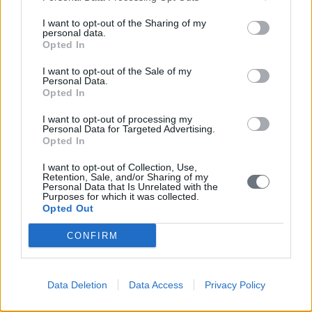
Σημεία ανά Δημοτική Ενότητα
I want to opt-out of the Sharing of my
personal data.
Κορώνη
Opted In
Όλα τα σημεία της Δ. Ενότητας
I want to opt-out of the Sale of my
Personal Data.
Opted In
Αγία Άννα Κοιμητήριο Φαλάνθη
I want to opt-out of processing my
Αγία Άννα Κορώνη
Personal Data for Targeted Advertising.
Opted In
Αγία Βαρβάρα
I want to opt-out of Collection, Use,
Retention, Sale, and/or Sharing of my
Αγία Κυριακή Κόμποι
Personal Data that Is Unrelated with the
Purposes for which it was collected.
Αγία Παρασκευή Ασίνη
Opted Out
CONFIRM
Αγία Παρασκευή Χαρακοπιό
Αγία Πελαγία Φαλάνθη
Μεθώνη
Data Deletion
Data Access
Privacy Policy
Αγία Σοφία Κορώνη
Νέστορος