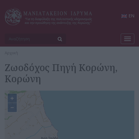
EN
Toggl
navig
Αρχική
Ζωοδόχος Πηγή Κορώνη,
Κορώνη
+
−