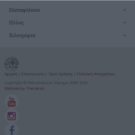
Αγία Τριάδα Μουσούλι
Παπαφλέσσα
Αγία Τριάς Ενοριακός Ναός Ζιζάνι
Πύλος
Αγία Τριάς Κορώνη
Χιλιοχώρια
Άγιοι Ανάργυροι Βασιλίτσι
Άγιοι Θεόδωροι Χαρακοπιό
Άγιοι Θεόδωροι Χρυσοκελλαριά
Αρχική
|
Επικοινωνία
|
Όροι Χρήσης
|
Πολιτική Απορρήτου
Άγιοι Κωνσταντίνος & Ελένη (Ιδιωτική-Παλ. Ημερολ.) Λιβαδάκια
Copyright © Μανιατάκειον Ίδρυμα 2008-2026
Website by Theratron
Άγιοι Κωνσταντίνος & Ελένη Ενοριακός Ναός Υάμεια
Άγιοι Κωνσταντίνος & Ελένη Μουσούλι
Άγιοι Κωνσταντίνος & Ελένη Φαλάνθη
Άγιος Αθανάσιος Κοιμητήριο Καπλάνι