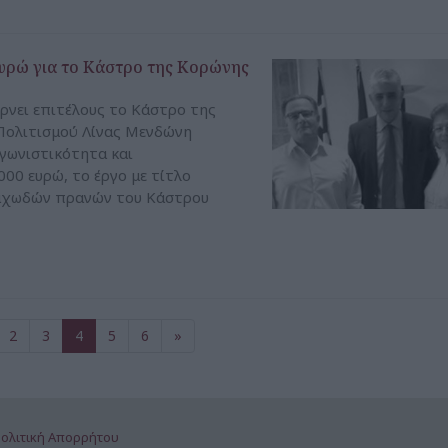
υρώ για το Κάστρο της Κορώνης
ρνει επιτέλους το Κάστρο της
 Πολιτισμού Λίνας Μενδώνη
γωνιστικότητα και
00 ευρώ, το έργο με τίτλο
ραχωδών πρανών του Κάστρου
2
3
4
5
6
»
ολιτική Απορρήτου