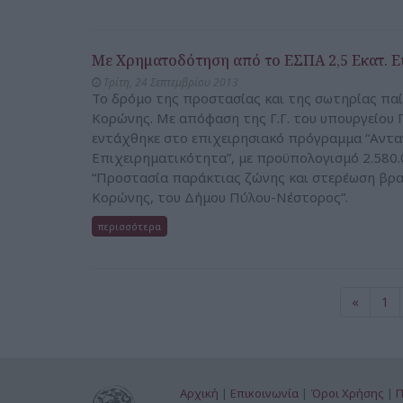
Με Χρηματοδότηση από το ΕΣΠΑ 2,5 Εκατ. Ε
Τρίτη, 24 Σεπτεμβρίου 2013
Το δρόμο της προστασίας και της σωτηρίας παί
Κορώνης. Με απόφαση της Γ.Γ. του υπουργείου
εντάχθηκε στο επιχειρησιακό πρόγραμμα “Αντα
Επιχειρηματικότητα”, με προϋπολογισμό 2.580.0
“Προστασία παράκτιας ζώνης και στερέωση β
Κορώνης, του Δήμου Πύλου-Νέστορος”.
περισσότερα
«
1
Αρχική
|
Επικοινωνία
|
Όροι Χρήσης
|
Π