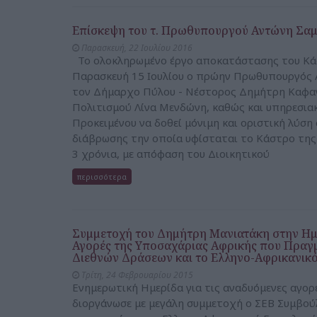
Επίσκεψη του τ. Πρωθυπουργού Αντώνη Σα
Παρασκευή, 22 Ιουλίου 2016
Το ολοκληρωμένο έργο αποκατάστασης του Κά
Παρασκευή 15 Ιουλίου ο πρώην Πρωθυπουργός 
τον Δήμαρχο Πύλου - Νέστορος Δημήτρη Καφαντ
Πολιτισμού Λίνα Μενδώνη, καθώς και υπηρεσια
Προκειμένου να δοθεί μόνιμη και οριστική λύσ
διάβρωσης την οποία υφίσταται το Κάστρο της
3 χρόνια, με απόφαση του Διοικητικού
περισσότερα
Συμμετοχή του Δημήτρη Μανιατάκη στην Ημε
Αγορές της Υποσαχάριας Αφρικής που Πραγ
Διεθνών Δράσεων και το Ελληνο-Αφρικανικό
Τρίτη, 24 Φεβρουαρίου 2015
Eνημερωτική Ημερίδα για τις αναδυόμενες αγο
διοργάνωσε με μεγάλη συμμετοχή ο ΣΕΒ Συμβού