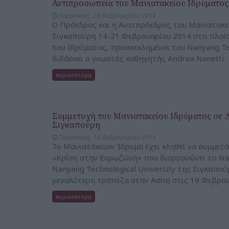
Αντιπροσωπεία του Μανιατακείου Ιδρύματος
Παρασκευή, 28 Φεβρουαρίου 2014
Ο Πρόεδρος και η Αντιπρόεδρος του Μανιατακε
Σιγκαπούρη 14-21 Φεβρουαρίου 2014 στα πλαί
του Ιδρύματος, προσκεκλημένοι του Nanyang Tec
διδάσκει ο γνωστός καθηγητής Andrea Nanetti.
περισσότερα
Συμμετοχή του Μανιατακείου Ιδρύματος σε Δ
Σιγκαπούρη
Παρασκευή, 14 Φεβρουαρίου 2014
Το Μανιατάκειον Ίδρυμα έχει κληθεί να συμμετά
«Κρίση στην Ευρωζώνη» που διοργανώνει το Nan
Nanyang Technological University της Σιγκαπού
μεγαλύτερη τράπεζα στην Ασία) στις 19 Φεβρου
περισσότερα