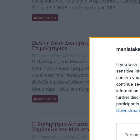
συνεργασία με το Ελληνο-Αφρικανικό Επιμελητ
Τρίτη 17.2.2015 στα Γραφεία του ΣΕΒ.
περισσότερα
Εκλογή Νέου Διοικητικού Συμβουλίου του Ε
Επιμελητηρίου
maniatake
Τετάρτη, 17 Δεκεμβρίου 2014
Ο Πρόεδρος του Μανιατακείου Ιδρύματος Δημή
If you wish 
θέση του Γενικού Γραμματέα του Ελληνο-Αφρικα
sensitive in
Συνέλευση που πραγματοποιήθηκε την Τετάρτη 
confirm you
εξέλεξε τη νέα σύνθεση του Διοικητικού Συμβο
continue se
Μουσούρη, τέως αναπληρωτή Γενικό Γραμματέα 
information 
further disc
περισσότερα
participants
Downstream 
Η Καθηγήτρια Αντωνία Τριχοπούλου Συμμετέ
Συμβούλιο του Μανιατακείου Ιδρύματος
Persona
Παρασκευή, 11 Ιουλίου 2014