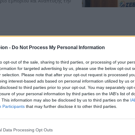
ήριο Εμπορίου και Ανάπτυξης την
λληνο-Αφρικανικού
ion -
Do Not Process My Personal Information
τρης Μανιατάκης επανεξελέγη στη
to opt-out of the sale, sharing to third parties, or processing of your per
νικού Επιμελητηρίου, στη Γενική
formation for targeted advertising by us, please use the below opt-out s
16 Δεκεμβρίου 2014, η οποία
r selection. Please note that after your opt-out request is processed y
υλίου, με πρόεδρο τον Σωτήρη
eing interest-based ads based on personal information utilized by us or
του Ο.Η.Ε.
disclosed to third parties prior to your opt-out. You may separately opt-
losure of your personal information by third parties on the IAB’s list of
. This information may also be disclosed by us to third parties on the
IA
Participants
that may further disclose it to other third parties.
χει στο Νέο Διοικητικό
l Data Processing Opt Outs