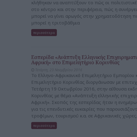
κλήθηκαν να αναπτύξουν το πώς οι πολιτιστικ
στο κέντρο και στην περιφέρεια, πώς η συνέργε
μπορεί να γίνει αρωγός στην χρηματοδότηση π
μπορεί η τριτοβάθμια
περισσότερα
Εσπερίδα «Ανάπτυξη Ελληνικής Επιχειρηματ
Αφρική» στο Επιμελητήριο Κορινθίας
Τετάρτη, 23 Νοεμβρίου 2016
Το Ελληνο-Αφρικανικό Επιμελητήριο Εμπορίου κ
Επιμελητήριο Κορινθίας διοργάνωσαν με επιτυχ
Τετάρτη 19 Οκτωβρίου 2016, στην αίθουσα εκδ
Κορινθίας με θέμα «Ανάπτυξη ελληνικής επιχε
Αφρική». Σκοπός της εσπερίδας ήταν η ενημέρ
για τις επενδυτικές ευκαιρίες που παρουσιάζον
τροφίμων, τουρισμού κ.α. σε Αφρικανικές χώρες
περισσότερα