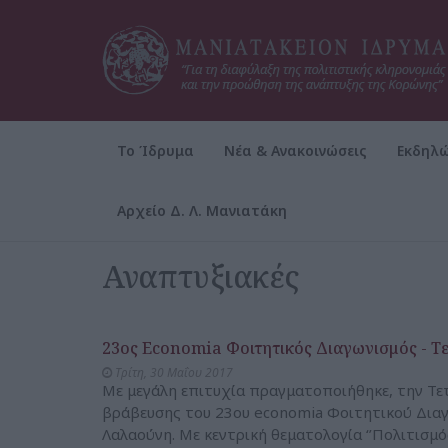
Το Ίδρυμα
Νέα & Ανακοινώσεις
Εκδηλώ
Αρχείο Δ. Λ. Μανιατάκη
Αρχική
Νέα & Ανακοινώσεις
Αναπτυξιακές
Αναπτυξιακές
23ος Economia Φοιτητικός Διαγωνισμός - Τ
Τρίτη, 30 Μαΐου 2017
Με μεγάλη επιτυχία πραγματοποιήθηκε, την Τε
βράβευσης του 23ου economia Φοιτητικού Δια
Λαλαούνη. Με κεντρική θεματολογία ‘’Πολιτισμός