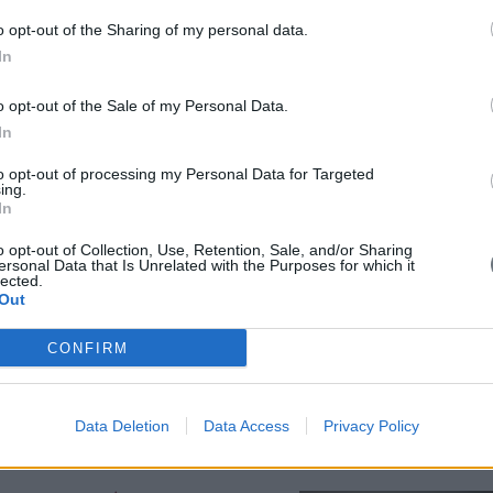
η συνεδρίαση της 10 ης Μαΐου
o opt-out of the Sharing of my personal data.
-Αντώνιος Μανιατάκης του
μέλος Ελένη, σύζυγος Δημητρίου-
In
ος και ισόβιο μέλος Μητροπολίτης
πιστημίου, μέλος Δημήτριος
o opt-out of the Sale of my Personal Data.
έστορος, μέλος Άγγελος Κυριόπουλος του Γεωργίου,
In
to opt-out of processing my Personal Data for Targeted
ing.
In
o opt-out of Collection, Use, Retention, Sale, and/or Sharing
ersonal Data that Is Unrelated with the Purposes for which it
«Κρίση στην Ευρωζώνη»
lected.
Out
ήμιο Nanyang Business School της
γαλύτερη τράπεζα στην Ασία),
CONFIRM
στην Ευρωζώνη».
Data Deletion
Data Access
Privacy Policy