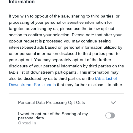
Information
Παρασκευή, 14 Νοεμβρίου 2008 -
Το Bήμα
ΔΙΑΦΟΡΑ
If you wish to opt-out of the sale, sharing to third parties, or
δημοσίευμα
processing of your personal or sensitive information for
targeted advertising by us, please use the below opt-out
section to confirm your selection. Please note that after your
opt-out request is processed you may continue seeing
interest-based ads based on personal information utilized by
Ο Μητροπολίτης Μεσσηνίας
us or personal information disclosed to third parties prior to
Χρυσόστομος στην Κορώνη
your opt-out. You may separately opt-out of the further
Σάββατο, 1 Νοεμβρίου 2008 -
Flash της
disclosure of your personal information by third parties on the
Μεσσηνίας
IAB’s list of downstream participants. This information may
ΔΙΑΦΟΡΑ
also be disclosed by us to third parties on the
IAB’s List of
Downstream Participants
that may further disclose it to other
δημοσίευμα
third parties.
Personal Data Processing Opt Outs
I want to opt-out of the Sharing of my
Ο Μιχάλης Λιάπης στο
personal data.
Φεστιβάλ Χορού
Opted In
Δευτέρα, 1 Σεπτεμβρίου 2008 -
Flash της