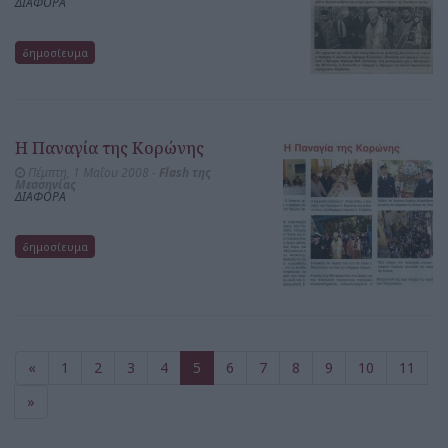
ΔΙΑΦΟΡΑ
δημοσίευμα
Η Παναγία της Κορώνης
Πέμπτη, 1 Μαΐου 2008 -
Flash της
Μεσσηνίας
ΔΙΑΦΟΡΑ
δημοσίευμα
«
1
2
3
4
5
6
7
8
9
10
11
»