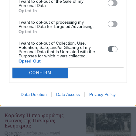
Μεσσηνίας
I want to opt-out of the Sale of my
ΔΙΑΦΟΡΑ
Personal Data.
Opted In
δημοσίευμα
I want to opt-out of processing my
Personal Data for Targeted Advertising.
Opted In
I want to opt-out of Collection, Use,
Retention, Sale, and/or Sharing of my
Κορώνη.... Γραφική και γαλήνια
Personal Data that Is Unrelated with the
Purposes for which it was collected.
Κυριακή, 1 Ιουνίου 2008 -
Έπαθλο
ΔΙΑΦΟΡΑ
Opted Out
CONFIRM
δημοσίευμα
Data Deletion
Data Access
Privacy Policy
Κορώνη: Η περιφορά της
εικόνας της Παναγίας
Ελεήστριας
Δευτέρα, 5 Μαΐου 2008 -
Φωνή