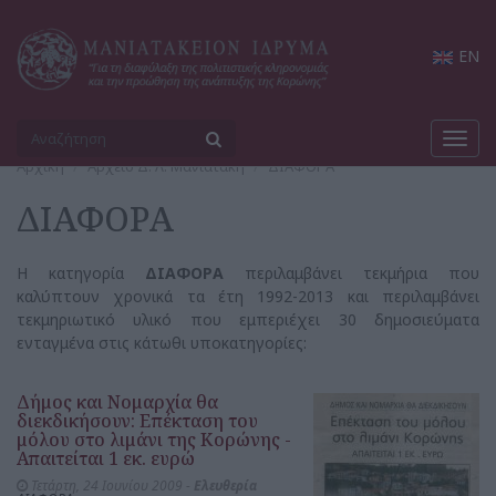
EN
Toggl
navig
Αρχική
Αρχείο Δ. Λ. Μανιατάκη
ΔΙΑΦΟΡΑ
ΔΙΑΦΟΡΑ
Η κατηγορία
ΔΙΑΦΟΡΑ
περιλαμβάνει τεκμήρια που
καλύπτουν χρονικά τα έτη 1992-2013 και περιλαμβάνει
τεκμηριωτικό υλικό που εμπεριέχει 30 δημοσιεύματα
ενταγμένα στις κάτωθι υποκατηγορίες:
Δήμος και Νομαρχία θα
διεκδικήσουν: Επέκταση του
μόλου στο λιμάνι της Κορώνης -
Απαιτείται 1 εκ. ευρώ
Τετάρτη, 24 Ιουνίου 2009 -
Ελευθερία