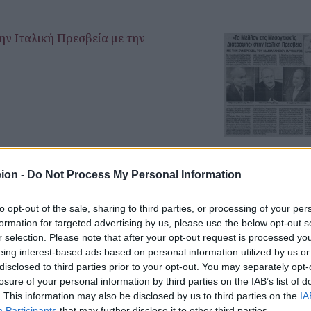
ν Ιταλική Πρεσβεία με την
ion -
Do Not Process My Personal Information
τορος: Με μεγάλη επιτυχία
 Διατροφής
to opt-out of the sale, sharing to third parties, or processing of your per
formation for targeted advertising by us, please use the below opt-out s
r selection. Please note that after your opt-out request is processed y
eing interest-based ads based on personal information utilized by us or
disclosed to third parties prior to your opt-out. You may separately opt-
losure of your personal information by third parties on the IAB’s list of
. This information may also be disclosed by us to third parties on the
IA
Participants
that may further disclose it to other third parties.