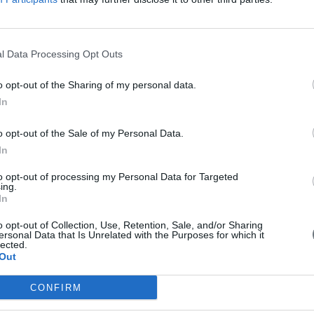
ς Διατροφής
l Data Processing Opt Outs
o opt-out of the Sharing of my personal data.
In
o opt-out of the Sale of my Personal Data.
ς: Σύσκεψη στο Υπουργείο Αγροτικής
In
Διατροφή στην Κροατία – Εισηγητές:
α.
to opt-out of processing my Personal Data for Targeted
ing.
In
o opt-out of Collection, Use, Retention, Sale, and/or Sharing
ersonal Data that Is Unrelated with the Purposes for which it
lected.
Out
έτρος Τσώνης σχολιάζει για το
CONFIRM