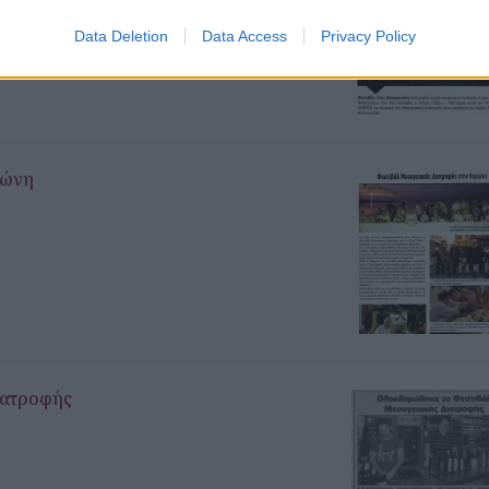
Data Deletion
Data Access
Privacy Policy
ρώνη
ιατροφής