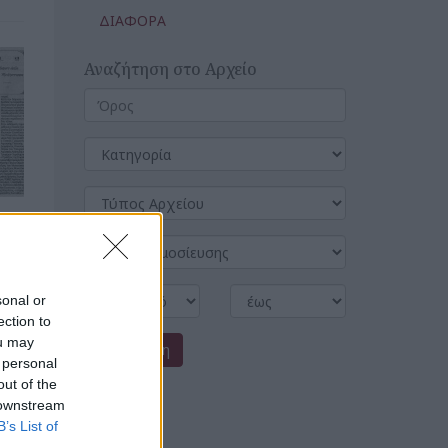
ΔΙΑΦΟΡΑ
Αναζήτηση στο Αρχείο
sonal or
ection to
ou may
Αναζήτηση
 personal
out of the
 downstream
B’s List of