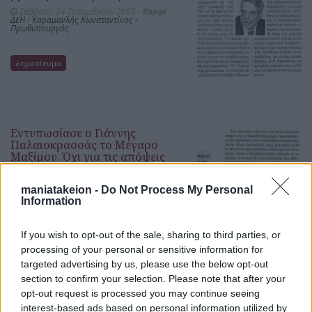
Σάββατο, 24 Σεπτεμβρίου 2005 -
Καρφί
ΔΕΗ
/
Καραμανλής Κωνσταντίνος -
Πρωθυπουργός
δημοσίευμα
Εντυπωσίασε ο Γιάννης
Παλαιοκρασσάς το Μέγαρο
Μαξίμου. Όχι για τις απόψεις
του, αλλά για την ιδιαίτερη
δυνατή χειραψία του..
maniatakeion -
Do Not Process My Personal
Πέμπτη, 22 Σεπτεμβρίου 2005 -
Τα Νέα
Information
ΔΕΗ
/
Καραμανλής Κωνσταντίνος -
Πρωθυπουργός
If you wish to opt-out of the sale, sharing to third parties, or
δημοσίευμα
processing of your personal or sensitive information for
targeted advertising by us, please use the below opt-out
section to confirm your selection. Please note that after your
opt-out request is processed you may continue seeing
interest-based ads based on personal information utilized by