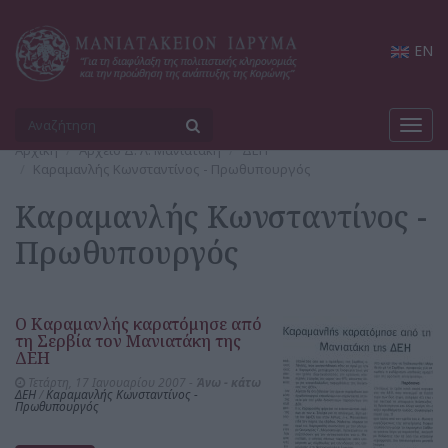
EN
Toggl
navig
Αρχική
Αρχείο Δ. Λ. Μανιατάκη
ΔΕΗ
Καραμανλής Κωνσταντίνος - Πρωθυπουργός
Καραμανλής Κωνσταντίνος -
Πρωθυπουργός
Ο Καραμανλής καρατόμησε από
τη Σερβία τον Μανιατάκη της
ΔΕΗ
Τετάρτη, 17 Ιανουαρίου 2007 -
Άνω - κάτω
ΔΕΗ
/
Καραμανλής Κωνσταντίνος -
Πρωθυπουργός