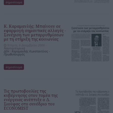
δημοσίευμα
Κ. Καραμανλής: Μπαίνουν σε
εφαρμογή σημαντικές αλλαγές -
Συνέχιση των μεταρρυθμίσεων
με τη στήριξη της κοινωνίας
Τετάρτη, 6 Δεκεμβρίου 2006 -
Ναυτεμπορική
ΔΕΗ
/
Καραμανλής Κωνσταντίνος -
Πρωθυπουργός
δημοσίευμα
Τις πρωτοβουλίες της
κυβέρνησης στον τομέα της
ενέργειας ανέπτυξε ο Δ.
Σιούφας στο συνέδριο του
ECONOMIST