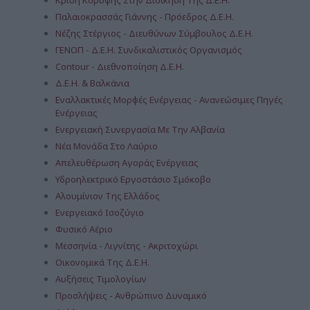
Κρίση Κορυφής Στην Διοίκηση Της Δ.Ε.Η.
Παλαιοκρασσάς Γιάννης - Πρόεδρος Δ.Ε.Η.
Νέζης Στέργιος - Διευθύνων Σύμβουλος Δ.Ε.Η.
ΓΕΝΟΠ - Δ.Ε.Η. Συνδικαλιστικός Οργανισμός
Contour - Διεθνοποίηση Δ.Ε.Η.
Δ.Ε.Η. & Βαλκάνια
Εναλλακτικές Μορφές Ενέργειας - Ανανεώσιμες Πηγές
Ενέργειας
Ενεργειακή Συνεργασία Με Την Αλβανία
Νέα Μονάδα Στο Λαύριο
Απελευθέρωση Αγοράς Ενέργειας
Υδροηλεκτρικό Εργοστάσιο Σμόκοβο
Αλουμίνιον Της Ελλάδος
Ενεργειακό Ισοζύγιο
Φυσικό Αέριο
Μεσσηνία - Λιγνίτης - Ακριτοχώρι
Οικονομικά Της Δ.Ε.Η.
Αυξήσεις Τιμολογίων
Προσλήψεις - Ανθρώπινο Δυναμικό