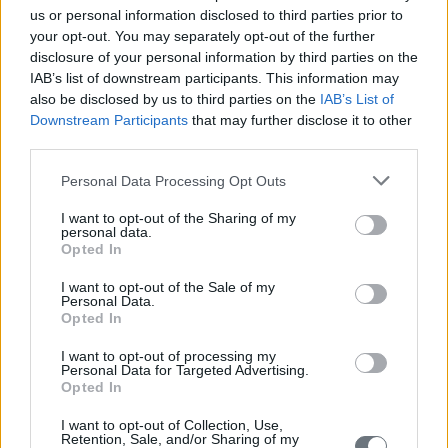
Παραμένουν στο τιμόνι μέχρι
us or personal information disclosed to third parties prior to
νεωτέρας - Αυστηρές συστάσεις
από Καραμανλή σε
your opt-out. You may separately opt-out of the further
Παλαιοκρασσά για να λήξουν οι
disclosure of your personal information by third parties on the
αντιπαραθέσεις στη Διοίκηση
IAB’s list of downstream participants. This information may
της ΔΕΗ
also be disclosed by us to third parties on the
IAB’s List of
Τετάρτη, 21 Σεπτεμβρίου 2005 -
Νίκη
Downstream Participants
that may further disclose it to other
ΔΕΗ
/
Καραμανλής Κωνσταντίνος -
Πρωθυπουργός
third parties.
Personal Data Processing Opt Outs
δημοσίευμα
I want to opt-out of the Sharing of my
personal data.
Opted In
Ο Πρωθυπουργός και οι
I want to opt-out of the Sale of my
αρρυθμίες στη ΔΕΗ
Personal Data.
Opted In
Τετάρτη, 21 Σεπτεμβρίου 2005 -
Απογευματινή
ΔΕΗ
/
Καραμανλής Κωνσταντίνος -
I want to opt-out of processing my
Πρωθυπουργός
Personal Data for Targeted Advertising.
Opted In
δημοσίευμα
I want to opt-out of Collection, Use,
Retention, Sale, and/or Sharing of my