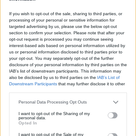
δημοσίευμα
If you wish to opt-out of the sale, sharing to third parties, or
processing of your personal or sensitive information for
targeted advertising by us, please use the below opt-out
Στο Ιστορικό Προξενείο της
section to confirm your selection. Please note that after your
Ελλάδος: Επίσημη συνάντηση
opt-out request is processed you may continue seeing
του ζεύγους Δημητρίου
interest-based ads based on personal information utilized by
Μανιατάκη με τον Οικουμενικό
us or personal information disclosed to third parties prior to
Πατριάρχη Βαρθολομαίο στη
Σμύρνη
your opt-out. You may separately opt-out of the further
disclosure of your personal information by third parties on the
Πέμπτη, 16 Μαΐου 2019 -
Μεσσηνιακός
Λόγος
IAB’s list of downstream participants. This information may
ΜΑΝΙΑΤΑΚΕΙΟΝ ΙΔΡΥΜΑ
/
Διαλέξεις -
Συνεντεύξεις - Δημοσιεύσεις - Άρθρα Δημήτρη
also be disclosed by us to third parties on the
IAB’s List of
Μανιατάκη
Downstream Participants
that may further disclose it to other
third parties.
δημοσίευμα
Personal Data Processing Opt Outs
I want to opt-out of the Sharing of my
personal data.
Opted In
Από τον Αγροτικό Συνεταιρισμό
Καλαμάτας: Τιμητικό Βραβείο
στον Πρόεδρο του
I want to opt-out of the Sale of my