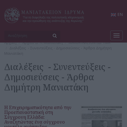
EN
Toggl
navig
Αρχική
Αρχείο Δ. Λ. Μανιατάκη
ΜΑΝΙΑΤΑΚΕΙΟΝ ΙΔΡΥΜΑ
Διαλέξεις - Συνεντεύξεις - Δημοσιεύσεις - Άρθρα Δημήτρη
Μανιατάκη
Διαλέξεις - Συνεντεύξεις -
Δημοσιεύσεις - Άρθρα
Δημήτρη Μανιατάκη
Η Επιχειρηματικότητα από την
Προεπαναστατική στη
Σύγχρονη Ελλάδα:
Αναζητώντας ένα σύγχρονο
μοντέλο ανάπτυξης