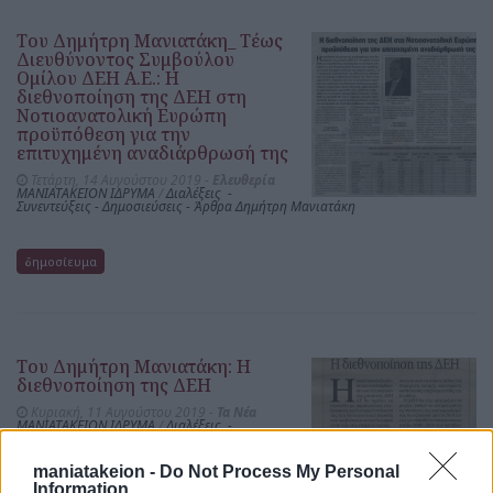
Του Δημήτρη Μανιατάκη_ Τέως
Διευθύνοντος Συμβούλου
Ομίλου ΔΕΗ Α.Ε.: Η
διεθνοποίηση της ΔΕΗ στη
Νοτιοανατολική Ευρώπη
προϋπόθεση για την
επιτυχημένη αναδιάρθρωσή της
Τετάρτη, 14 Αυγούστου 2019 -
Ελευθερία
ΜΑΝΙΑΤΑΚΕΙΟΝ ΙΔΡΥΜΑ
/
Διαλέξεις -
Συνεντεύξεις - Δημοσιεύσεις - Άρθρα Δημήτρη Μανιατάκη
δημοσίευμα
Του Δημήτρη Μανιατάκη: Η
διεθνοποίηση της ΔΕΗ
Κυριακή, 11 Αυγούστου 2019 -
Τα Νέα
ΜΑΝΙΑΤΑΚΕΙΟΝ ΙΔΡΥΜΑ
/
Διαλέξεις -
Συνεντεύξεις - Δημοσιεύσεις - Άρθρα Δημήτρη
Μανιατάκη
maniatakeion -
Do Not Process My Personal
Information