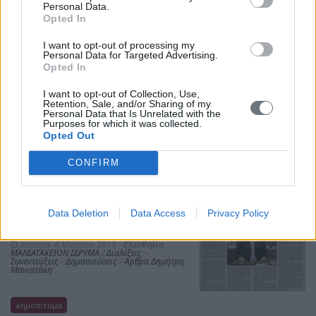
Personal Data.
Μανιατακείου Ιδρύματος κ.
Opted In
Δημήτριο Μανιατάκη στο "5ο
Φεστιβάλ Ελαιολάδου &
Επιτραπέζιας Ελιάς Καλαμάτας"
I want to opt-out of processing my
Personal Data for Targeted Advertising.
Πέμπτη, 18 Απριλίου 2019 -
Μεσσηνιακός
Opted In
Λόγος
ΜΑΝΙΑΤΑΚΕΙΟΝ ΙΔΡΥΜΑ
/
Διαλέξεις - Συνεντεύξεις - Δημοσιεύσεις - Άρθρα
Δημήτρη Μανιατάκη
I want to opt-out of Collection, Use,
Retention, Sale, and/or Sharing of my
Personal Data that Is Unrelated with the
Purposes for which it was collected.
δημοσίευμα
Opted Out
CONFIRM
Συνέντευξη Δημήτρη
Μανιατάκη στην "Ελευθερία": Οι
Data Deletion
Data Access
Privacy Policy
προτεραιότητες αλλαγής
αναπτυξιακού μοντέλου
Δευτέρα, 4 Μαρτίου 2019 -
Ελευθερία
ΜΑΝΙΑΤΑΚΕΙΟΝ ΙΔΡΥΜΑ
/
Διαλέξεις -
Συνεντεύξεις - Δημοσιεύσεις - Άρθρα Δημήτρη
Μανιατάκη
δημοσίευμα