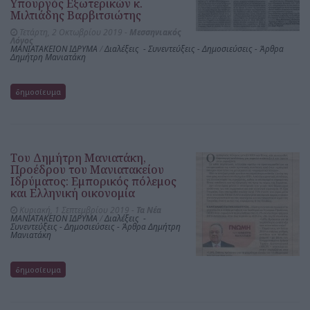
Υπουργός Εξωτερικών κ.
Μιλτιάδης Βαρβιτσιώτης
Τετάρτη, 2 Οκτωβρίου 2019 -
Μεσσηνιακός
Λόγος
ΜΑΝΙΑΤΑΚΕΙΟΝ ΙΔΡΥΜΑ
/
Διαλέξεις - Συνεντεύξεις - Δημοσιεύσεις - Άρθρα
Δημήτρη Μανιατάκη
δημοσίευμα
Του Δημήτρη Μανιατάκη,
Προέδρου του Μανιατακείου
Ιδρύματος: Εμπορικός πόλεμος
και Ελληνική οικονομία
Κυριακή, 1 Σεπτεμβρίου 2019 -
Τα Νέα
ΜΑΝΙΑΤΑΚΕΙΟΝ ΙΔΡΥΜΑ
/
Διαλέξεις -
Συνεντεύξεις - Δημοσιεύσεις - Άρθρα Δημήτρη
Μανιατάκη
δημοσίευμα