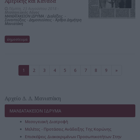
Αμερικής και Καναδά
Πέμπτη, 23 Αυγούστου 2018 -
Μεσσηνιακός Λόγος
ΜΑΝΙΑΤΑΚΕΙΟΝ ΙΔΡΥΜΑ
/
Διαλέξεις -
Συνεντεύξεις - Δημοσιεύσεις - Άρθρα Δημήτρη
Μανιατάκη
δημοσίευμα
1
2
3
4
5
6
7
8
9
»
Αρχείο Δ. Λ. Μανιατάκη
ΜΑΝΙΑΤΑΚΕΙΟΝ ΙΔΡΥΜΑ
Μεσογειακή Διατροφή
Μελέτες - Προτάσεις Ανάδειξης Της Κορώνης
Επισκέψεις Διακεκριμένων Προσωπικοτήτων Στην