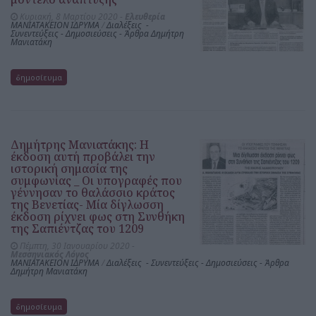
Κυριακή, 8 Μαρτίου 2020 -
Ελευθερία
ΜΑΝΙΑΤΑΚΕΙΟΝ ΙΔΡΥΜΑ
/
Διαλέξεις -
Συνεντεύξεις - Δημοσιεύσεις - Άρθρα Δημήτρη
Μανιατάκη
δημοσίευμα
Δημήτρης Μανιατάκης: Η
έκδοση αυτή προβάλει την
ιστορική σημασία της
συμφωνίας _ Οι υπογραφές που
γέννησαν το θαλάσσιο κράτος
της Βενετίας- Μία δίγλωσση
έκδοση ρίχνει φως στη Συνθήκη
της Σαπιέντζας του 1209
Πέμπτη, 30 Ιανουαρίου 2020 -
Μεσσηνιακός Λόγος
ΜΑΝΙΑΤΑΚΕΙΟΝ ΙΔΡΥΜΑ
/
Διαλέξεις - Συνεντεύξεις - Δημοσιεύσεις - Άρθρα
Δημήτρη Μανιατάκη
δημοσίευμα