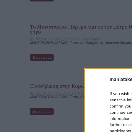
Το Μανιατάκειον Ίδρυμα τίμησε τον Πέτρο 
έργο
Τετάρτη, 31 Οκτωβρίου 2018 -
Ελευθερία
ΜΑΝΙΑΤΑΚΕΙΟΝ ΙΔΡΥΜΑ
/
Τιμητικές Εκδηλώσεις Απονομή Διακρί
δημοσίευμα
maniatake
Η εκδήλωση στην Κορώνη για τον Πέτρο Θέ
Τετάρτη, 31 Οκτωβρίου 2018 -
Φωνή
If you wish 
ΜΑΝΙΑΤΑΚΕΙΟΝ ΙΔΡΥΜΑ
/
Τιμητικές Εκδηλώσεις Απονομή Διακρί
sensitive in
confirm you
δημοσίευμα
continue se
information 
further disc
participants