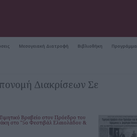
σεις
Μεσογειακή Διατροφή
Βιβλιοθήκη
Προγράμμ
ΡΥΜΑ
Τιμητικές Εκδηλώσεις Απονομή Διακρίσεων Σε Προσωπικότητες
Απονομή Διακρίσεων Σε
 Τιμητικό Βραβείο στον Πρόεδρο του
τάκη στο "5ο Φεστιβάλ Ελαιολάδου &