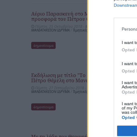
Downstream 
Αύριο Παρασκευή στο Μανιατάκειον Ίδρυμα 
προσφορά του Πέτρου Θέμελη"
Πέμπτη, 25 Οκτωβρίου 2018 -
Μεσσηνιακός Λόγος
Persona
ΜΑΝΙΑΤΑΚΕΙΟΝ ΙΔΡΥΜΑ
/
Τιμητικές Εκδηλώσεις Απονομή Διακρί
I want t
δημοσίευμα
Opted 
I want t
Opted 
Εκδήλωση με τίτλο "Το άγνωστο έργο και η 
Πέτρο Θέμελη στο Μανιατάκειον Ίδρυμα
I want 
Advertis
Πέμπτη, 27 Σεπτεμβρίου 2018 -
Ελευθερία
ΜΑΝΙΑΤΑΚΕΙΟΝ ΙΔΡΥΜΑ
/
Τιμητικές Εκδηλώσεις Απονομή Διακρί
Opted 
I want t
δημοσίευμα
of my P
was col
Opted 
Με τη λήξη του Θερινού Σχολείου Ομογενών: