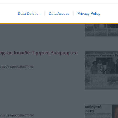
 Αμερικής και Καναδά
Data Deletion
Data Access
Privacy Policy
σεων Σε Προσωπικότητες
ς και Καναδά: Τιμητική Διάκριση στο
σεων Σε Προσωπικότητες
σεων Σε Προσωπικότητες