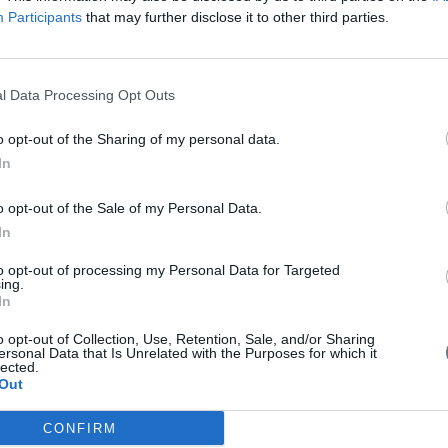
Participants
that may further disclose it to other third parties.
στην Κορώνη "Το άγνωστο έργο και η
l Data Processing Opt Outs
σεων Σε Προσωπικότητες
o opt-out of the Sharing of my personal data.
In
o opt-out of the Sale of my Personal Data.
In
προσφορά του Πέτρου Θέμελη" για τον
to opt-out of processing my Personal Data for Targeted
ing.
σεων Σε Προσωπικότητες
In
o opt-out of Collection, Use, Retention, Sale, and/or Sharing
ersonal Data that Is Unrelated with the Purposes for which it
lected.
Out
CONFIRM
 Τιμητική Διάκριση στο Μανιατάκειον