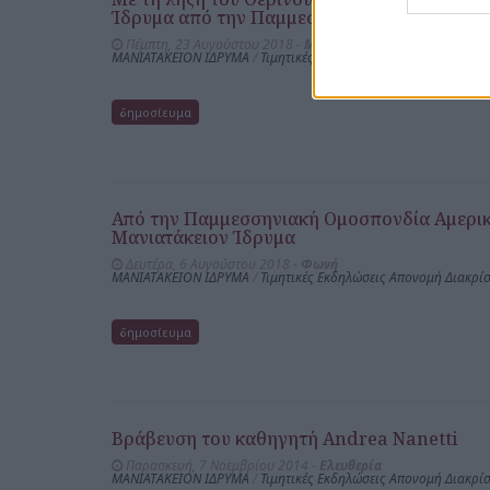
Ίδρυμα από την Παμμεσσηνιακή Ομοσπονδία
Πέμπτη, 23 Αυγούστου 2018 -
Μεσσηνιακός Λόγος
ΜΑΝΙΑΤΑΚΕΙΟΝ ΙΔΡΥΜΑ
/
Τιμητικές Εκδηλώσεις Απονομή Διακρί
δημοσίευμα
Από την Παμμεσσηνιακή Ομοσπονδία Αμερική
Μανιατάκειον Ίδρυμα
Δευτέρα, 6 Αυγούστου 2018 -
Φωνή
ΜΑΝΙΑΤΑΚΕΙΟΝ ΙΔΡΥΜΑ
/
Τιμητικές Εκδηλώσεις Απονομή Διακρί
δημοσίευμα
Βράβευση του καθηγητή Andrea Nanetti
Παρασκευή, 7 Νοεμβρίου 2014 -
Ελευθερία
ΜΑΝΙΑΤΑΚΕΙΟΝ ΙΔΡΥΜΑ
/
Τιμητικές Εκδηλώσεις Απονομή Διακρί