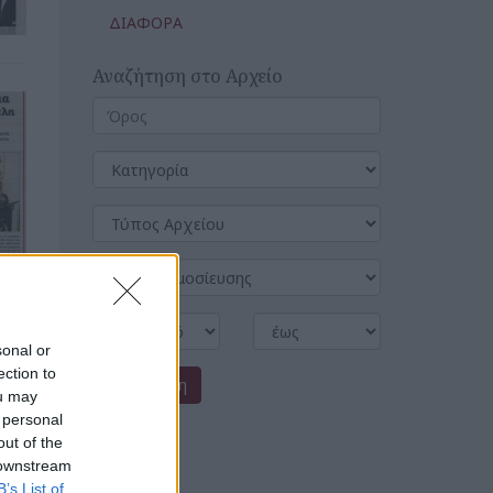
ΔΙΑΦΟΡΑ
Αναζήτηση στο Αρχείο
sonal or
ection to
Αναζήτηση
ou may
 personal
out of the
 downstream
B’s List of