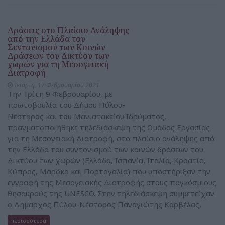
Δράσεις στο Πλαίσιο Ανάληψης
από την Ελλάδα του
Συντονισμού των Κοινών
Δράσεων του Δικτύου των
χωρών για τη Μεσογειακή
Διατροφή
Τετάρτη, 17 Φεβρουαρίου 2021
Την Τρίτη 9 Φεβρουαρίου, με
πρωτοβουλία του Δήμου Πύλου-
Νέστορος και του Μανιατακείου Ιδρύματος,
πραγματοποιήθηκε τηλεδιάσκεψη της Ομάδας Εργασίας
για τη Μεσογειακή Διατροφή, στο πλαίσιο ανάληψης από
την Ελλάδα του συντονισμού των κοινών δράσεων του
Δικτύου των χωρών (Ελλάδα, Ισπανία, Ιταλία, Κροατία,
Κύπρος, Μαρόκο και Πορτογαλία) που υποστήριξαν την
εγγραφή της Μεσογειακής Διατροφής στους παγκόσμιους
θησαυρούς της UNESCO. Στην τηλεδιάσκεψη συμμετείχαν
ο Δήμαρχος Πύλου-Νέστορος Παναγιώτης Καρβέλας,
περισσότερα