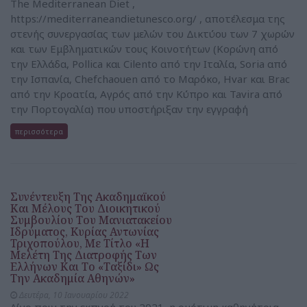
The Mediterranean Diet ,
https://mediterraneandietunesco.org/ , αποτέλεσμα της
στενής συνεργασίας των μελών του Δικτύου των 7 χωρών
και των Εμβληματικών τους Κοινοτήτων (Κορώνη από
την Ελλάδα, Pollica και Cilento από την Ιταλία, Soria από
την Ισπανία, Chefchaouen από το Μαρόκο, Hvar και Brac
από την Κροατία, Αγρός από την Κύπρο και Tavira από
την Πορτογαλία) που υποστήριξαν την εγγραφή
περισσότερα
Συνέντευξη Της Ακαδημαϊκού
Και Μέλους Του Διοικητικού
Συμβουλίου Του Μανιατακείου
Ιδρύματος, Κυρίας Αντωνίας
Τριχοπούλου, Με Τίτλο «Η
Μελέτη Της Διατροφής Των
Ελλήνων Και Το «Ταξίδι» Ως
Την Ακαδημία Αθηνών»
Δευτέρα, 10 Ιανουαρίου 2022