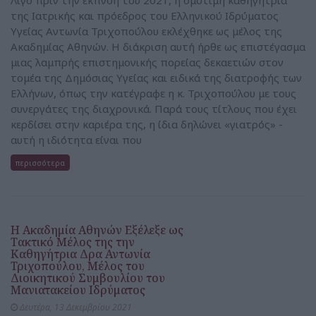
Λίγο πριν την εκπνοή του 2021, η ομότιμη καθηγήτρια
της Ιατρικής και πρόεδρος του Ελληνικού Ιδρύματος
Υγείας Αντωνία Τριχοπούλου εκλέχθηκε ως μέλος της
Ακαδημίας Αθηνών. Η διάκριση αυτή ήρθε ως επιστέγασμα
μιας λαμπρής επιστημονικής πορείας δεκαετιών στον
τομέα της Δημόσιας Υγείας και ειδικά της διατροφής των
Ελλήνων, όπως την κατέγραφε η κ. Τριχοπούλου με τους
συνεργάτες της διαχρονικά. Παρά τους τίτλους που έχει
κερδίσει στην καριέρα της, η ίδια δηλώνει «γιατρός» -
αυτή η ιδιότητα είναι που
περισσότερα
Η Ακαδημία Αθηνών Εξέλεξε ως
Τακτικό Μέλος της την
Καθηγήτρια Δρα Αντωνία
Τριχοπούλου, Μέλος του
Διοικητικού Συμβουλίου του
Μανιατακείου Ιδρύματος
Δευτέρα, 13 Δεκεμβρίου 2021