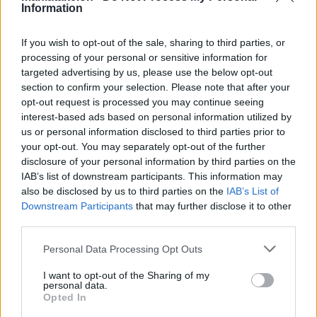
Καθηγήτριας της Ιατρικής
Information
Σχολής του Πανεπιστημίου
Αθηνών, Δρ. Αντωνίας
Τριχοπούλου από το Κέντρο
If you wish to opt-out of the sale, sharing to third parties, or
Ελιάς "Κρίνος"
processing of your personal or sensitive information for
Πέμπτη, 24 Ιουνίου 2021
targeted advertising by us, please use the below opt-out
Με τη βράβευση της προέδρου του Ελληνικού Ιδρύματος
section to confirm your selection. Please note that after your
Υγείας, μέλους του Διοικητικού Συμβουλίου του
opt-out request is processed you may continue seeing
Μανιατακείου Ιδρύματος και ομότιμης καθηγήτριας της
interest-based ads based on personal information utilized by
Ιατρικής Σχολής του πανεπιστημίου Αθηνών, Δρ.
us or personal information disclosed to third parties prior to
Αντωνίας Τριχοπούλου, ολοκληρώθηκαν το απόγευμα της
your opt-out. You may separately opt-out of the further
Παρασκευής 4 Ιουνίου, οι εργασίες του επιτυχημένου 2ου
disclosure of your personal information by third parties on the
Διεθνούς Συνεδρίου Ελιάς, που διοργάνωσε το Κέντρο
IAB’s list of downstream participants. This information may
Ελιάς «Krinos» του Perrotis College, με θέμα:
also be disclosed by us to third parties on the
IAB’s List of
«Ελαιοκομικός Τομέας: Αναζητώντας την καινοτομία –
Downstream Participants
that may further disclose it to other
Ανακαλύπτοντας νέες τάσεις». Η Δρ.Τριχοπούλου
third parties.
χαρακτήρισε
Personal Data Processing Opt Outs
περισσότερα
I want to opt-out of the Sharing of my
personal data.
Opted In