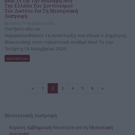
Best Tv Για Την ανάληψη Από
Την Ελλάδα Του Συντονισμού
Του Δικτύου Για Τη Μεσογειακή
Διατροφή
Πέμπτη, 19 Νοεμβρίου 2020
Πατήστε εδώ να
παρακολουθήσετε τη συνέντευξη που έδωσε ο Δημήτρης
Μανιατάκης στον τηλεοπτικό σταθμό Best Tv την
Τετάρτη 18 Νοεμβρίου 2020.
περισσότερα
«
1
2
3
4
5
6
»
Μεσογειακή Διατροφή
Κορώνη: Εμβληματική Κοινότητα για τη Μεσογειακή
Διατροφή