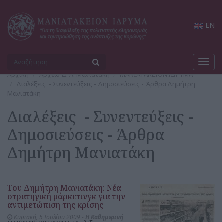
EN
Toggl
navig
Αρχική
Αρχείο Δ. Λ. Μανιατάκη
ΜΑΝΙΑΤΑΚΕΙΟΝ ΙΔΡΥΜΑ
Διαλέξεις - Συνεντεύξεις - Δημοσιεύσεις - Άρθρα Δημήτρη
Μανιατάκη
Διαλέξεις - Συνεντεύξεις -
Δημοσιεύσεις - Άρθρα
Δημήτρη Μανιατάκη
Του Δημήτρη Μανιατάκη: Νέα
στρατηγική μάρκετινγκ για την
αντιμετώπιση της κρίσης
Κυριακή, 5 Ιουλίου 2009 -
Η Καθημερινή