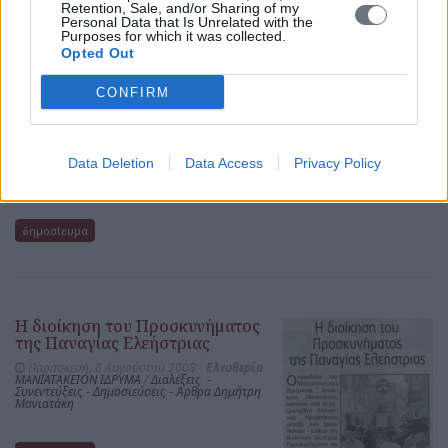
Retention, Sale, and/or Sharing of my
Personal Data that Is Unrelated with the
Άρθρο του Δημήτρη Μανιατάκη,
Purposes for which it was collected.
Προέδρου Μανιατακείου
Opted Out
Ιδρύματος: Ο νέος
"Καποδίστριας" θα επιλύσει τα
CONFIRM
χρόνια προβλήματα ή θα
αυξήσει τα υπάρχοντα;
Κυριακή, 21 Σεπτεμβρίου 2008 -
Ελευθερία
ΜΑΝΙΑΤΑΚΕΙΟΝ ΙΔΡΥΜΑ
/
Διαλέξεις -
Data Deletion
Data Access
Privacy Policy
Συνεντεύξεις - Δημοσιεύσεις - Άρθρα Δημήτρη
Μανιατάκη
δημοσίευμα
Η διοίκηση του Προσκυνήματος
της Παναγίας Ελεήστριας
Παρασκευή, 8 Αυγούστου 2008 -
Ελευθερία
ΜΑΝΙΑΤΑΚΕΙΟΝ ΙΔΡΥΜΑ
/
Διαλέξεις -
Συνεντεύξεις - Δημοσιεύσεις - Άρθρα Δημήτρη
Μανιατάκη