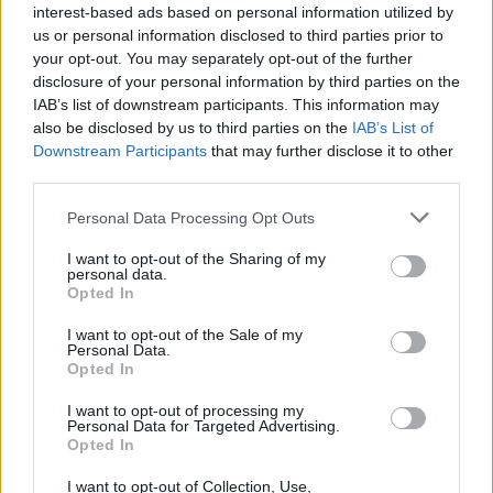
Κορώνη - Για την διοργάνωση
interest-based ads based on personal information utilized by
διαλέξεων, συνεδρίων,
us or personal information disclosed to third parties prior to
σεμιναρίων κ.λ.π.
your opt-out. You may separately opt-out of the further
Πέμπτη, 4 Δεκεμβρίου 2008 -
Μεσσηνιακός
disclosure of your personal information by third parties on the
Λόγος
ΜΑΝΙΑΤΑΚΕΙΟΝ ΙΔΡΥΜΑ
/
Διαλέξεις -
IAB’s list of downstream participants. This information may
Συνεντεύξεις - Δημοσιεύσεις - Άρθρα Δημήτρη
Μανιατάκη
also be disclosed by us to third parties on the
IAB’s List of
Downstream Participants
that may further disclose it to other
third parties.
δημοσίευμα
Personal Data Processing Opt Outs
I want to opt-out of the Sharing of my
personal data.
Οι απολογισμοί 2007-2006 του
Opted In
Μανιατακείου Ιδρύματος
Τετάρτη, 8 Οκτωβρίου 2008 -
Εστία
I want to opt-out of the Sale of my
ΜΑΝΙΑΤΑΚΕΙΟΝ ΙΔΡΥΜΑ
/
Διαλέξεις -
Personal Data.
Συνεντεύξεις - Δημοσιεύσεις - Άρθρα Δημήτρη
Opted In
Μανιατάκη
I want to opt-out of processing my
Personal Data for Targeted Advertising.
δημοσίευμα
Opted In
I want to opt-out of Collection, Use,