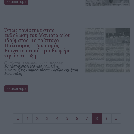
δημοσίευμα
Όπως τονίστηκε στην
εκδήλωση του Μανιατακείου
Ιδρύματος: Το τρίπτυχο
Πολιτισμός - Τουρισμός -
Επιχειρηματικότητα θα φέρει
την ανάπτυξη
Πέμπτη, 3 Ιουλίου 2008 -
Θάρρος
ΜΑΝΙΑΤΑΚΕΙΟΝ ΙΔΡΥΜΑ
/
Διαλέξεις -
Συνεντεύξεις - Δημοσιεύσεις - Άρθρα Δημήτρη
Μανιατάκη
δημοσίευμα
«
1
2
3
4
5
6
7
8
9
»