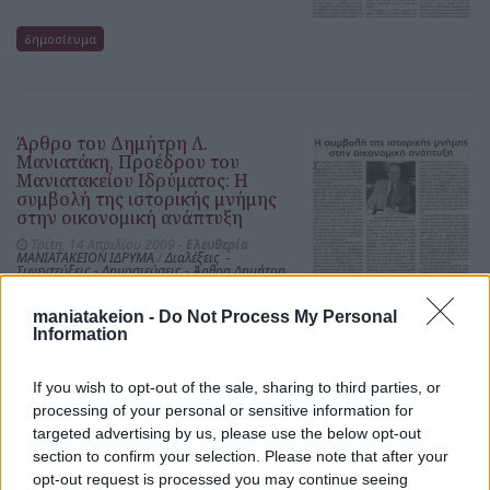
δημοσίευμα
Άρθρο του Δημήτρη Λ.
Μανιατάκη, Προέδρου του
Μανιατακείου Ιδρύματος: Η
συμβολή της ιστορικής μνήμης
στην οικονομική ανάπτυξη
Τρίτη, 14 Απριλίου 2009 -
Ελευθερία
ΜΑΝΙΑΤΑΚΕΙΟΝ ΙΔΡΥΜΑ
/
Διαλέξεις -
Συνεντεύξεις - Δημοσιεύσεις - Άρθρα Δημήτρη
Μανιατάκη
maniatakeion -
Do Not Process My Personal
Information
δημοσίευμα
If you wish to opt-out of the sale, sharing to third parties, or
processing of your personal or sensitive information for
targeted advertising by us, please use the below opt-out
Από το Μανιατάκειον Ίδρυμα
section to confirm your selection. Please note that after your
θα ιδρυθεί: Πολυδύναμο
Πνευματικό Κέντρο στην
opt-out request is processed you may continue seeing