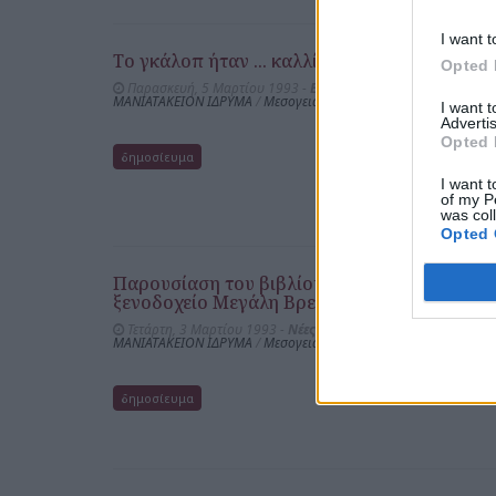
I want t
Το γκάλοπ ήταν ... καλλίγευστον
Opted 
Παρασκευή, 5 Μαρτίου 1993 -
Ελεύθερος Τύπος
ΜΑΝΙΑΤΑΚΕΙΟΝ ΙΔΡΥΜΑ
/
Μεσογειακή Διατροφή
I want 
Advertis
Opted 
δημοσίευμα
I want t
of my P
was col
Opted 
Παρουσίαση του βιβλίου χορτοφαγικής μαγ
ξενοδοχείο Μεγάλη Βρεταννία
Τετάρτη, 3 Μαρτίου 1993 -
Νέες Ιδέες
ΜΑΝΙΑΤΑΚΕΙΟΝ ΙΔΡΥΜΑ
/
Μεσογειακή Διατροφή
δημοσίευμα