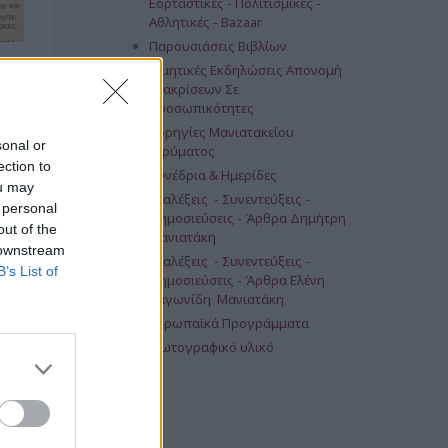
Εορταστικές - Πολιτισμικές -
Αθλητικές - Bazaar
Παρουσιάσεις Βιβλίων
Τιμητικές Εκδηλώσεις Απονομή
Διακρίσεων Σε
Προσωπικότητες
Χορηγίες Μανιατακείου
sonal or
Ιδρύματος
ection to
Συνέδρια & Ημερίδες
ou may
Διαλέξεις - Συνεντεύξεις -
 personal
Δημοσιεύσεις - Άρθρα Δημήτρη
out of the
Μανιατάκη
 downstream
Διαλέξεις - Συνεντεύξεις -
B’s List of
Δημοσιεύσεις - Άρθρα Ελένη
Ταγωνίδη Μανιατάκη
Ευρωπαϊκά Προγράμματα
Φωτογραφικό υλικό
ICAP
ΔΕΗ