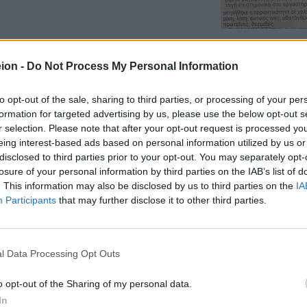
ion -
Do Not Process My Personal Information
ιρικής με τίτλο "Καλλίγευστον", της
to opt-out of the sale, sharing to third parties, or processing of your per
formation for targeted advertising by us, please use the below opt-out s
r selection. Please note that after your opt-out request is processed y
eing interest-based ads based on personal information utilized by us or
disclosed to third parties prior to your opt-out. You may separately opt-
losure of your personal information by third parties on the IAB’s list of
. This information may also be disclosed by us to third parties on the
IA
Participants
that may further disclose it to other third parties.
ιρικής "Το Καλλίγευστον", της Ελένης
l Data Processing Opt Outs
o opt-out of the Sharing of my personal data.
In