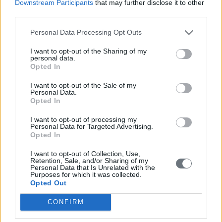
Downstream Participants
that may further disclose it to other
Μανιατάκειον Ίδρυμα σε συνεργασία με διάφορους φορείς
third parties.
προκειμένου να εξασφαλιστεί η μεγαλύτερη δυνατή
βιωσιμότητα της Μεσογειακής Διατροφής με τη συμμετοχή
Personal Data Processing Opt Outs
της τοπικής κοινωνίας. Επεσήμανε ότι η Εμβληματική
Κοινότητα αφενός αγκαλιάζει τις παραδοσιακές δομές
I want to opt-out of the Sharing of my
καλλιέργειας των τοπικών προϊόντων, αφετέρου πολλά έθιμα
personal data.
Opted In
και παραδόσεις συνδέονται με τις διατροφικές συνήθειες, τα
τοπικά προϊόντα διατροφής καθώς και το στοιχείο της
I want to opt-out of the Sale of my
διαπολιτισμικής και διαγενεακής ανταλλαγής. Επιπλέον, οι
Personal Data.
περισσότερες εκδηλώσεις της κοινωνικής ζωής είναι άμεσα
Opted In
συνδεδεμένες με ένα τραπέζι. Η βιώσιμη διαχείριση των
φυσικών πόρων έχει μακρά παράδοση στην κοινότητα και
I want to opt-out of processing my
Personal Data for Targeted Advertising.
επηρεάζει την ποιότητα ζωής των σημερινών και των
Opted In
μελλοντικών γενεών. Στην παγκοσμιοποιημένη κουλτούρα
του πρόχειρου φαγητού, οι Κορωναίοι προβάλλουν τη δική
I want to opt-out of Collection, Use,
Retention, Sale, and/or Sharing of my
τους γαστρονομική κουλτούρα η οποία είναι η τοπική
Personal Data that Is Unrelated with the
ποικιλία της Μεσογειακής Διατροφής. Ανέφερε ότι η εγγραφή
Purposes for which it was collected.
του στοιχείου ανέδειξε τα άμεσα και έμμεσα οικονομικά και
Opted Out
κοινωνικά οφέλη με όρους επίτευξης βιώσιμης ανάπτυξης,
ανταγωνισμού, δημιουργίας θέσεων εργασίας, κοινωνικής
CONFIRM
ένταξης, συνοχής και καινοτομίας. Ολοκλήρωσε την ομιλία της