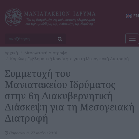
EN
Tog
nav
Αρχική
Μεσογειακή Διατροφή
Κορώνη: Εμβληματική Κοινότητα για τη Μεσογειακή Διατροφή
Συμμετοχή του
Μανιατακείου Ιδρύματος
στην 6η Διακυβερνητική
Διάσκεψη για τη Μεσογειακή
Διατροφή
Παρασκευή, 27 Μαΐου 2016