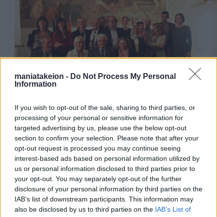
maniatakeion -
Do Not Process My Personal
Information
If you wish to opt-out of the sale, sharing to third parties, or
processing of your personal or sensitive information for
Στη συνέχεια οι εκπρόσωποι των Εμβληματικών Κοινοτήτων
targeted advertising by us, please use the below opt-out
παρουσίασαν τις δράσεις που πραγματοποιούν για τη
section to confirm your selection. Please note that after your
διαφύλαξη και προώθηση της Μεσογειακής Διατροφής. Η
opt-out request is processed you may continue seeing
παρουσίαση της Διευθύντριας του Μανιατακείου Ιδρύματος,
interest-based ads based on personal information utilized by
Βίκυς Ιγγλέζου, είχε τίτλο «Το ταξίδι της Μεσογειακής
us or personal information disclosed to third parties prior to
Διατροφής μετά την εγγραφή στον κατάλογο της UNESCO: Η
your opt-out. You may separately opt-out of the further
αφήγηση του Μανιατακείου Ιδρύματος ως τεχνικός
disclosure of your personal information by third parties on the
σύμβουλος της Κορώνης-Εμβληματική Κοινότητα της
IAB’s list of downstream participants. This information may
Ελλάδας». Η ομιλία της επικεντρώθηκε στις δράσεις που
also be disclosed by us to third parties on the
IAB’s List of
πραγματοποιεί ο Δήμος Πύλου-Νέστορος και το