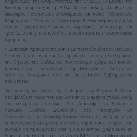
Κληρονομιάς της Ανθρωπότητας της UNESCO. Εκ μέρους της
Ελλάδας συμμετείχαν η Βίλλυ Φωτοπούλου, Διευθύντρια
Νεώτερου Πολιτιστικού Αποθέματος και Άυλης Πολιτιστικής
Κληρονομιάς, Υπουργείο Πολιτισμού & Αθλητισμού, η Αμαλία
Λιάτου, γεωπόνος-Υπουργείο Αγροτικής Ανάπτυξης και
Τροφίμων και η Βίκυ Ιγγλέζου, Διευθύντρια του Μανιατακείου
Ιδρύματος.
Η Διάσκεψη πραγματοποιήθηκε με πρωτοβουλία του Ιταλικού
Υπουργείου Γεωργίας και Τροφίμων στο πλαίσιο ολοκλήρωσης
της θητείας της Ιταλίας ως συντονίστρια χώρα των κοινών
δράσεων της «οικογένειας» της Μεσογειακής Διατροφής
τόσο σε Υπουργικό όσο και σε επίπεδο Εμβληματικών
Κοινοτήτων.
Οι εργασίες της Διάσκεψης ξεκίνησαν την Πέμπτη 5 Μαΐου
στο φιλόξενο χώρο του San Domenico Maggiore (παλιά μονή)
στο κέντρο της Νάπολης. Στη Διάσκεψη προέδρευσε ο
Pasquale Giuditta, Διευθυντής στο Υπουργείο και
Συντονιστής του Διακυβερνητικού Δικτύου των χωρών για
τη Μεσογειακή Διατροφή, ο οποίος παρουσίασε το έργο που
ανέλαβε να πραγματοποιήσει η συντονίστρια χώρα κατά τη
διάρκεια της θητείας της: τη Λευκή Βίβλο για τη Μεσογειακή