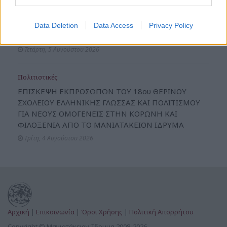
ΠΑΡΟΥΣΙΑΣΗ ΤΟΥ ΒΙΒΛΙΟΥ «ΠΑΝΟΣ ΕΝΕΚΕΝ» ΤΗΣ
ΔΗΜΗΤΡΑΣ ΓΑΪΤΑΝΗ- ΣΥΡΕΓΓΕΛΑ ΣΤΟ
Data Deletion
Data Access
Privacy Policy
ΜΑΝΙΑΤΑΚΕΙΟΝ ΙΔΡΥΜΑ ΣΤΗΝ ΚΟΡΩΝΗ
Τετάρτη, 5 Αυγούστου 2026
Πολιτιστικές
ΕΠΙΣΚΕΨΗ ΕΚΠΡΟΣΩΠΩΝ ΤΟΥ 18ου ΘΕΡΙΝΟΥ
ΣΧΟΛΕΙΟΥ ΕΛΛΗΝΙΚΗΣ ΓΛΩΣΣΑΣ ΚΑΙ ΠΟΛΙΤΙΣΜΟΥ
ΓΙΑ ΝΕΟΥΣ ΟΜΟΓΕΝΕΙΣ ΣΤΗΝ ΚΟΡΩΝΗ ΚΑΙ
ΦΙΛΟΞΕΝΙΑ ΑΠΟ ΤΟ ΜΑΝΙΑΤΑΚΕΙΟΝ ΙΔΡΥΜΑ
Τρίτη, 4 Αυγούστου 2026
Αρχική
|
Επικοινωνία
|
Όροι Χρήσης
|
Πολιτική Απορρήτου
Copyright © Μανιατάκειον Ίδρυμα 2008-2026