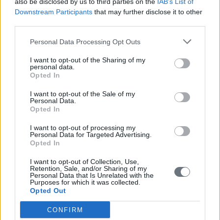
also be disclosed by us to third parties on the
IAB’s List of
Downstream Participants
that may further disclose it to other
third parties.
Νέα & Ανακοινώσεις
Πολιτιστικές
Personal Data Processing Opt Outs
ΔΑΝΕΙΣΤΙΚΗ ΒΙΒΛΙΟΘΗΚΗ ΜΑΝΙΑΤΑΚΕΙΟΥ
I want to opt-out of the Sharing of my
ΙΔΡΥΜΑΤΟΣ ΣΤΗΝ ΚΟΡΩΝΗ ΕΚΔΟΣΕΙΣ ΓΙΑ ΤΗΝ
personal data.
Opted In
ΚΟΡΩΝΗ
Δευτέρα, 20 Ιουλίου 2026
I want to opt-out of the Sale of my
Personal Data.
Opted In
Πολιτιστικές
I want to opt-out of processing my
ΠΡΟΓΡΑΜΜΑ ΕΚΔΗΛΩΣΕΩΝ ΤΟΥ ΜΑΝΙΑΤΑΚΕΙΟΥ
Personal Data for Targeted Advertising.
ΙΔΡΥΜΑΤΟΣ ΣΤΗΝ ΚΟΡΩΝΗ ΙΟΥΛΙΟΣ - ΟΚΤΩΒΡΙΟΣ
Opted In
2026
I want to opt-out of Collection, Use,
Παρασκευή, 3 Ιουλίου 2026
Retention, Sale, and/or Sharing of my
Personal Data that Is Unrelated with the
Purposes for which it was collected.
Opted Out
Εκδηλώσεις
CONFIRM
Πολιτιστικές