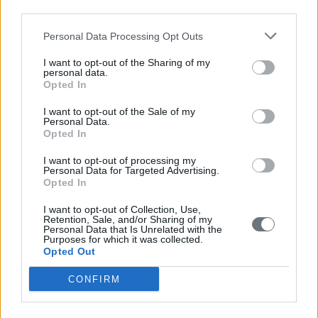
third parties.
Πολιτιστικές
ΔΑΝΕΙΣΤΙΚΗ ΒΙΒΛΙΟΘΗΚΗ ΜΑΝΙΑΤΑΚΕΙΟΥ
Personal Data Processing Opt Outs
ΙΔΡΥΜΑΤΟΣ ΣΤΗΝ ΚΟΡΩΝΗ ΕΚΔΟΣΕΙΣ ΓΙΑ ΤΗΝ
I want to opt-out of the Sharing of my
ΚΟΡΩΝΗ
personal data.
Opted In
Δευτέρα, 20 Ιουλίου 2026
I want to opt-out of the Sale of my
Personal Data.
Πολιτιστικές
Opted In
ΠΡΟΓΡΑΜΜΑ ΕΚΔΗΛΩΣΕΩΝ ΤΟΥ ΜΑΝΙΑΤΑΚΕΙΟΥ
ΙΔΡΥΜΑΤΟΣ ΣΤΗΝ ΚΟΡΩΝΗ ΙΟΥΛΙΟΣ - ΟΚΤΩΒΡΙΟΣ
I want to opt-out of processing my
Personal Data for Targeted Advertising.
2026
Opted In
Παρασκευή, 3 Ιουλίου 2026
I want to opt-out of Collection, Use,
Retention, Sale, and/or Sharing of my
Personal Data that Is Unrelated with the
Purposes for which it was collected.
Opted Out
Εκδηλώσεις
Πολιτιστικές
CONFIRM
ΠΑΡΟΥΣΙΑΣΗ ΤΟΥ ΒΙΒΛΙΟΥ «ΠΑΝΟΣ ΕΝΕΚΕΝ» ΤΗΣ
ΔΗΜΗΤΡΑΣ ΓΑΪΤΑΝΗ- ΣΥΡΕΓΓΕΛΑ ΣΤΟ