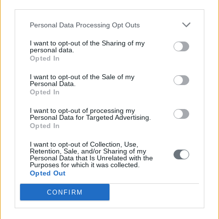
third parties.
Πολιτιστικές
ΔΑΝΕΙΣΤΙΚΗ ΒΙΒΛΙΟΘΗΚΗ ΜΑΝΙΑΤΑΚΕΙΟΥ
Personal Data Processing Opt Outs
ΙΔΡΥΜΑΤΟΣ ΣΤΗΝ ΚΟΡΩΝΗ ΕΚΔΟΣΕΙΣ ΓΙΑ ΤΗΝ
I want to opt-out of the Sharing of my
ΚΟΡΩΝΗ
personal data.
Opted In
Δευτέρα, 20 Ιουλίου 2026
I want to opt-out of the Sale of my
Personal Data.
Πολιτιστικές
Opted In
ΠΡΟΓΡΑΜΜΑ ΕΚΔΗΛΩΣΕΩΝ ΤΟΥ ΜΑΝΙΑΤΑΚΕΙΟΥ
ΙΔΡΥΜΑΤΟΣ ΣΤΗΝ ΚΟΡΩΝΗ ΙΟΥΛΙΟΣ - ΟΚΤΩΒΡΙΟΣ
I want to opt-out of processing my
Personal Data for Targeted Advertising.
2026
Opted In
Παρασκευή, 3 Ιουλίου 2026
I want to opt-out of Collection, Use,
Retention, Sale, and/or Sharing of my
Personal Data that Is Unrelated with the
Purposes for which it was collected.
Opted Out
Εκδηλώσεις
Πολιτιστικές
CONFIRM
ΠΑΡΟΥΣΙΑΣΗ ΤΟΥ ΒΙΒΛΙΟΥ «ΠΑΝΟΣ ΕΝΕΚΕΝ» ΤΗΣ
ΔΗΜΗΤΡΑΣ ΓΑΪΤΑΝΗ- ΣΥΡΕΓΓΕΛΑ ΣΤΟ