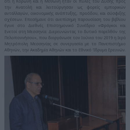
ότι η Κορώνη και η Μεθώνη ήταν οι πύλες του Δύσης προς
την Ανατολή και λειτούργησαν ως φορείς εμπορικών
ανταλλαγών, οικονομικής ανάπτυξης, προόδου, και σύσφιξης
σχέσεων. Επεσήμανε ότι ανεπίσημη παρουσίαση του βιβλίου
έγινε στο Διεθνές Επιστημονικό Συνέδριο «Φράγκοι και
Ενετοί στη Μεσσηνία: Διερευνώντας το δυτικό παρελθόν της
Πελοποννήσου», που διοργάνωσε τον Ιούνιο του 2019 η Ιερά
Μητρόπολη Μεσσηνίας σε συνεργασία με το Πανεπιστήμιο
Αθηνών, την Ακαδημία Αθηνών και το Εθνικό Ίδρυμα Ερευνών.