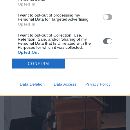
Opted In
Η Μαρίνα Κουμανούδη, Κύρια Ερευνήτρια στον Τομέα
I want to opt-out of processing my
Βυζαντινών Ερευνών του Ι.Ι.Ε./Ε.Ι.Ε., έκανε μια συνοπτική
Personal Data for Targeted Advertising.
παρουσίαση του Εκδοτικού Προγράμματος του Τομέα
Opted In
Βυζαντινών Ερευνών του Ινστιτούτου Ιστορικών Ερευνών
του Ε.Ι.Ε. και συγκεκριμένα του Προγράμματος «Λατινικές
I want to opt-out of Collection, Use,
Retention, Sale, and/or Sharing of my
Κυριαρχίες στον Ελληνικό Χώρο: 13ος-17ος αι.» στο οποίο
Personal Data that Is Unrelated with the
εντάσσεται η έκδοση του βιβλίου του Καθηγητού Nanetti.
Purposes for which it was collected.
Opted Out
CONFIRM
Data Deletion
Data Access
Privacy Policy