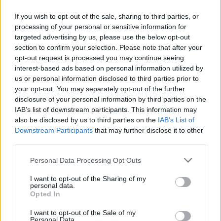
If you wish to opt-out of the sale, sharing to third parties, or
processing of your personal or sensitive information for
targeted advertising by us, please use the below opt-out
section to confirm your selection. Please note that after your
opt-out request is processed you may continue seeing
Ο Περιφερειακός Σύμβουλος Πελοποννήσου, εκπρόσωπος
interest-based ads based on personal information utilized by
του Περιφερειάρχη, Άγγελος Χρονάς, υπογράμμισε ότι το
us or personal information disclosed to third parties prior to
βιβλίο αποτελεί σημαντικό ντοκουμέντο, που συμβάλει στη
your opt-out. You may separately opt-out of the further
διατήρηση της ιστορικής μνήμης.
disclosure of your personal information by third parties on the
IAB’s list of downstream participants. This information may
also be disclosed by us to third parties on the
IAB’s List of
Downstream Participants
that may further disclose it to other
third parties.
Personal Data Processing Opt Outs
I want to opt-out of the Sharing of my
personal data.
Opted In
I want to opt-out of the Sale of my
Personal Data.