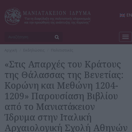
EN
Tog
nav
Αρχική
Εκδηλώσεις
Πολιτιστικές
«Στις Απαρχές του Κράτους
της Θάλασσας της Βενετίας:
Κορώνη και Μεθώνη 1204-
1209» Παρουσίαση Βιβλίου
από το Μανιατάκειον
Ίδρυμα στην Ιταλική
Αρχαιολογική Σχολή Αθηνών