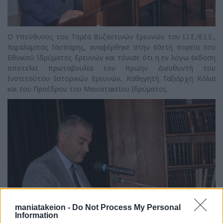
Ο Υπεύθυνος του Τομέα Βυζαντινών Ερευνών του Ι.Ι.Ε./Ε.Ι.Ε.,
Χαράλαμπος Γάσπαρης, αναφέρθηκε στην 60ετή πορεία του
Εθνικού Ιδρύματος Ερευνών και τόνισε ότι η εν λόγω έκδοση
αποτελεί πρωτοβουλία του πρώην Διευθυντή του
Ινστιτούτου Ιστορικών Ερευνών, Καθηγητή Ταξιάρχη Κόλια
και του Προέδρου του Μανιατακείου Ιδρύματος.
maniatakeion -
Do Not Process My Personal
Information