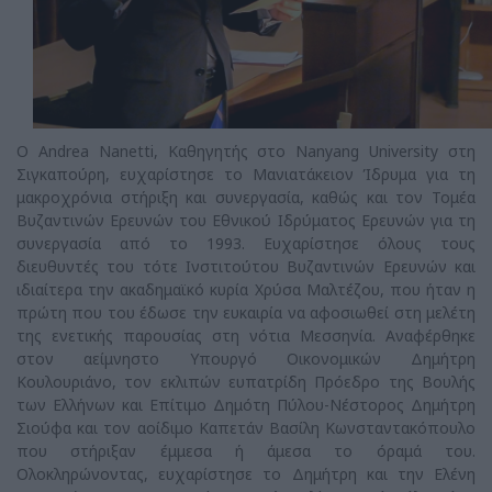
Ο Andrea Nanetti, Καθηγητής στο Nanyang University στη
Σιγκαπούρη, ευχαρίστησε το Μανιατάκειον Ίδρυμα για τη
μακροχρόνια στήριξη και συνεργασία, καθώς και τον Τομέα
Βυζαντινών Ερευνών του Εθνικού Ιδρύματος Ερευνών για τη
συνεργασία από το 1993. Ευχαρίστησε όλους τους
διευθυντές του τότε Ινστιτούτου Βυζαντινών Ερευνών και
ιδιαίτερα την ακαδημαϊκό κυρία Χρύσα Μαλτέζου, που ήταν η
πρώτη που του έδωσε την ευκαιρία να αφοσιωθεί στη μελέτη
της ενετικής παρουσίας στη νότια Μεσσηνία. Αναφέρθηκε
στον αείμνηστο Υπουργό Οικονομικών Δημήτρη
Κουλουριάνο, τον εκλιπών ευπατρίδη Πρόεδρο της Βουλής
των Ελλήνων και Επίτιμο Δημότη Πύλου-Νέστορος Δημήτρη
Σιούφα και τον αοίδιμο Καπετάν Βασίλη Κωνσταντακόπουλο
που στήριξαν έμμεσα ή άμεσα το όραμά του.
Ολοκληρώνοντας, ευχαρίστησε το Δημήτρη και την Ελένη