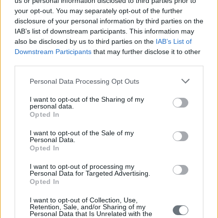
us or personal information disclosed to third parties prior to
your opt-out. You may separately opt-out of the further
Το βράδυ της Παρασκευής 27 Αυγούστου το Μανιατάκειον
disclosure of your personal information by third parties on the
Ίδρυμα οργάνωσε τελετή απονομής των πιστοποιητικών
IAB’s list of downstream participants. This information may
παρακολούθησης του Θερινού Σχολείου 2010 στη Κορώνη. Τα
also be disclosed by us to third parties on the
IAB’s List of
πιστοποιητικά απένειμαν η κυρία Αικατερίνη Καμηλάκη,
Downstream Participants
that may further disclose it to other
Διευθύντρια του Κέντρου Ερεύνης της Ελληνικής Λαογραφίας
third parties.
της Ακαδημίας Αθηνών, η κυρία Αγνή Βλαβιανού Αρβανίτη,
Πρόεδρος της Διεθνούς Οργάνωσης Βιοπολιτικής, ο κύριος
Personal Data Processing Opt Outs
Ιωάννης Πλεμμένος, Ερευνητής του Κέντρου Ερεύνης της
Ελληνικής Λαογραφίας της Ακαδημίας Αθηνών και η κυρία
I want to opt-out of the Sharing of my
Ευγενία Κοκκέβη, Κοινωνική Λειτουργός και μέλος του
personal data.
Διοικητικού Συμβουλίου του Μανιατακείου Ιδρύματος.
Opted In
Φωτογραφίες
I want to opt-out of the Sale of my
Personal Data.
Opted In
I want to opt-out of processing my
Personal Data for Targeted Advertising.
Opted In
I want to opt-out of Collection, Use,
Retention, Sale, and/or Sharing of my
Personal Data that Is Unrelated with the