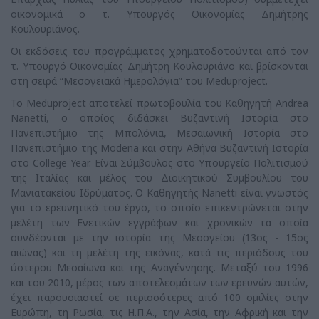
οικονομικά ο τ. Υπουργός Οικονομίας Δημήτρης
Κουλουριάνος.
Οι εκδόσεις του προγράμματος χρηματοδοτούνται από τον
τ. Υπουργό Οικονομίας Δημήτρη Κουλουριάνο και βρίσκονται
στη σειρά “Μεσογειακά Ημερολόγια” του Meduproject.
Το Μeduproject αποτελεί πρωτοβουλία του Καθηγητή Andrea
Nanetti, ο οποίος διδάσκει Βυζαντινή Ιστορία στο
Πανεπιστήμιο της Μπολόνια, Μεσαιωνική Ιστορία στο
Πανεπιστήμιο της Modena και στην Αθήνα Βυζαντινή Ιστορία
στο College Year. Είναι Σύμβουλος στο Υπουργείο Πολιτισμού
της Ιταλίας και μέλος του Διοικητικού Συμβουλίου του
Μανιατακείου Ιδρύματος. Ο Καθηγητής Nanetti είναι γνωστός
για το ερευνητικό του έργο, το οποίο επικεντρώνεται στην
μελέτη των Ενετικών εγγράφων και χρονικών τα οποία
συνδέονται με την ιστορία της Μεσογείου (13ος - 15ος
αιώνας) και τη μελέτη της εικόνας, κατά τις περιόδους του
ύστερου Μεσαίωνα και της Αναγέννησης. Μεταξύ του 1996
και του 2010, μέρος των αποτελεσμάτων των ερευνών αυτών,
έχει παρουσιαστεί σε περισσότερες από 100 ομιλίες στην
Ευρώπη, τη Ρωσία, τις Η.Π.Α., την Ασία, την Αφρική και την