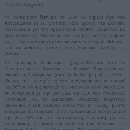
Caterina Minganti).
Το Μeduproject ξεκίνησε το 2000 και σήμερα έχει τρία
προγράμματα με 50 φοιτητές κάθε χρόνο: Νέα Ελληνικά,
Φωτογραφία για την Αρχαιολογία, Φυσικό Περιβάλλον και
Αρχαιολογία της Μεσογείου. Οι φοιτητές κατά τη διαμονή
τους φιλοξενούνται στη κατασκήνωση του Δήμου Μεθώνης,
ενώ τα μαθήματα γίνονται στο Δημοτικό σχολείο της
Μεθώνης.
Το πρόγραμμα Μeduproject χρηματοδοτείται από το
Πανεπιστήμιο της Μπολόνια, τις Μινωικές Γραμμές και την
οικογένεια Παυλόγιαννη (από τη Μεθώνη), μαζί με άλλους
ιδιώτες της περιοχής: α) στο πρόγραμμα για το Φυσικό
Περιβάλλον και Αρχαιολογία της Μεσογείου (που υλοποιείται
σε συνεργασία με την 26η ΕΒΑ, την ΕΕΑ του Υπουργείου
Πολιτισμού, και το Δασαρχείο Καλαμάτας) συμμετέχει
οικονομικά ο καπ. Σταύρος Κουρούπας (ο Ψωμάς), β) στο
πρόγραμμα Φωτογραφίας (που υλοποιείται σε συνεργασία με
την 26η ΕΒΑ και την Επιστημονική Επιτροπή για την
Αναστήλωση, Στερέωση και Ανάδειξη των Κάστρων της
Επαρχίας Πυλίας του Υπουργείου Πολιτισμού) συμμετέχει