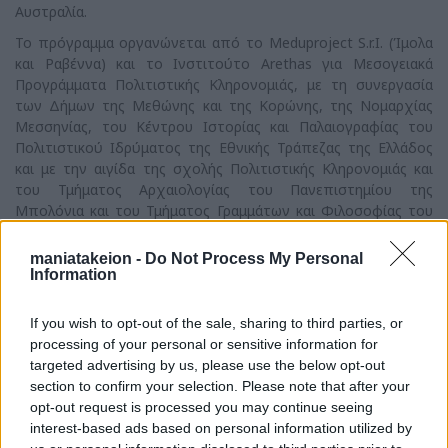
Αυστραλία.
Το πρόγραμμα οργανώνεται από το Μeduproject S.r.I. (Ίμολα
και Ραβέννα) και το Ινστιτούτο Arethas για Μεσογειακά
Προγράμματα Πολιτιστικής Κληρονομιάς, με τη συνεργασία
των Δήμων της Μεθώνης και της Κορώνης, της Νομαρχίας
Μεσσηνίας, του Κέντρου Ιστορίας και Παλαιογραφίας του
Πολιτιστικού Ιδρύματος της Εθνικής Τράπεζας της Ελλάδος
και με την αιγίδα της σχολής Πολιτιστικής Κληρονομιάς και
του Τμήματος Αρχαιολογίας του Πανεπιστημίου της
Μπολόνια και του Τμήματος Γραμμάτων και Φιλοσοφίας του
Πανεπιστημίου «Tor Vergata» της Ρώμης. Τα προγράμματα
εκμάθησης Νέων Ελληνικών, Φυσικού Περιβάλλοντος και
maniatakeion -
Do Not Process My Personal
Αρχαιολογίας της Μεσογείου, και Φωτογραφίας που
Information
διδάσκονται στη Μεθώνη, είναι από τα καλύτερα σε
πανεπιστημιακό επίπεδο, συνδυάζονται με καλοκαιρινές
If you wish to opt-out of the sale, sharing to third parties, or
διακοπές και αποτελούν ένα πολιτιστικό ταξίδι. Σύμφωνα με
processing of your personal or sensitive information for
τον Καθηγητή Nanetti «Η γνώση των Νέων Ελληνικών σήμερα
targeted advertising by us, please use the below opt-out
είναι ένα απαραίτητο εργαλείο εργασίας όχι μόνο για τους
section to confirm your selection. Please note that after your
ιστορικούς, αρχαιολόγους, κ.λ.π., αλλά ακόμα και για κάποιον
opt-out request is processed you may continue seeing
που θέλει να κάνει διακοπές και ταυτόχρονα να μάθει την
interest-based ads based on personal information utilized by
ιστορία της περιοχής».