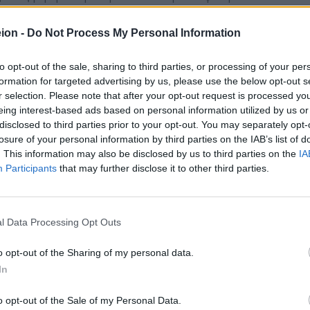
ρετισμούς απηύθυναν:
ion -
Do Not Process My Personal Information
ήτριος Δράκος, Νομάρχης Μεσσηνίας
to opt-out of the sale, sharing to third parties, or processing of your per
αγιώτης Νίκας, Δήμαρχος Καλαμάτας
formation for targeted advertising by us, please use the below opt-out s
ικοί ομιλητές της εκδήλωσης ήταν:
r selection. Please note that after your opt-out request is processed y
eing interest-based ads based on personal information utilized by us or
λλέας Κωνσταντακόπουλος, Διευθύνων Σύμβουλος ΤΕΜΕΣ, Όμι
disclosed to third parties prior to your opt-out. You may separately opt-
sta Mare»
losure of your personal information by third parties on the IAB’s list of
αγιώτης Μουρδουκούτας, Καθηγητής Οικονομικού Πανεπιστημ
. This information may also be disclosed by us to third parties on the
ηνών
IA
Participants
that may further disclose it to other third parties.
μος
l Data Processing Opt Outs
 Ινστιτούτου Βυζαντινών Ερευνών του Ε.Ι.Ε.
ου της Μπολόνια
o opt-out of the Sharing of my personal data.
ήλωσης ήταν ο Δημήτρης Μανιατάκης, Πρόεδρος του Μανιατακε
In
o opt-out of the Sale of my Personal Data.
κης, αναφέρθηκε στις βασικές αρχές και δραστηριότητες 