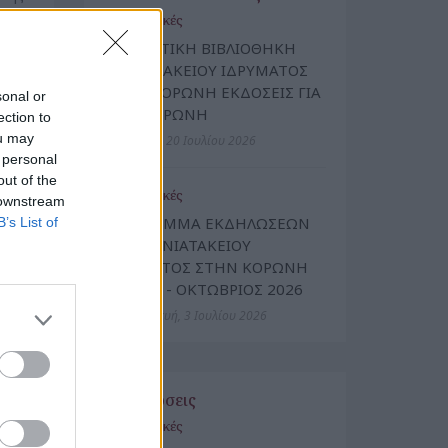
Πολιτιστικές
ΔΑΝΕΙΣΤΙΚΗ ΒΙΒΛΙΟΘΗΚΗ
ΜΑΝΙΑΤΑΚΕΙΟΥ ΙΔΡΥΜΑΤΟΣ
ΣΤΗΝ ΚΟΡΩΝΗ ΕΚΔΟΣΕΙΣ ΓΙΑ
sonal or
ΤΗΝ ΚΟΡΩΝΗ
ection to
ou may
Δευτέρα, 20 Ιουλίου 2026
 personal
λος
out of the
Πολιτιστικές
 downstream
ίου
ΠΡΟΓΡΑΜΜΑ ΕΚΔΗΛΩΣΕΩΝ
B’s List of
ΤΟΥ ΜΑΝΙΑΤΑΚΕΙΟΥ
ΙΔΡΥΜΑΤΟΣ ΣΤΗΝ ΚΟΡΩΝΗ
ΙΟΥΛΙΟΣ - ΟΚΤΩΒΡΙΟΣ 2026
Παρασκευή, 3 Ιουλίου 2026
ίου
Εκδηλώσεις
Πολιτιστικές
του