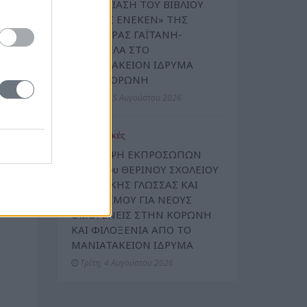
ΠΑΡΟΥΣΙΑΣΗ ΤΟΥ ΒΙΒΛΙΟΥ
 «η
«ΠΑΝΟΣ ΕΝΕΚΕΝ» ΤΗΣ
νης,
ΔΗΜΗΤΡΑΣ ΓΑΪΤΑΝΗ-
 ότι
ΣΥΡΕΓΓΕΛΑ ΣΤΟ
η σε
ΜΑΝΙΑΤΑΚΕΙΟΝ ΙΔΡΥΜΑ
τική
ΣΤΗΝ ΚΟΡΩΝΗ
Τετάρτη, 5 Αυγούστου 2026
ολύ
κτη
Πολιτιστικές
ΕΠΙΣΚΕΨΗ ΕΚΠΡΟΣΩΠΩΝ
ΤΟΥ 18ου ΘΕΡΙΝΟΥ ΣΧΟΛΕΙΟΥ
ΕΛΛΗΝΙΚΗΣ ΓΛΩΣΣΑΣ ΚΑΙ
ΠΟΛΙΤΙΣΜΟΥ ΓΙΑ ΝΕΟΥΣ
ΟΜΟΓΕΝΕΙΣ ΣΤΗΝ ΚΟΡΩΝΗ
ΚΑΙ ΦΙΛΟΞΕΝΙΑ ΑΠΟ ΤΟ
ΜΑΝΙΑΤΑΚΕΙΟΝ ΙΔΡΥΜΑ
Τρίτη, 4 Αυγούστου 2026