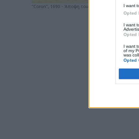
I want t
"Coron", 1690 - Άποψη του κάστρου της Κορώνης
Opted 
I want 
Advertis
Opted 
I want t
of my P
was col
Opted 