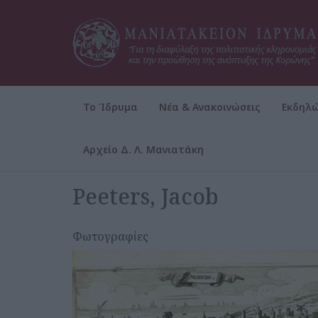
Το Ίδρυμα
Νέα & Ανακοινώσεις
Εκδηλώ
Αρχείο Δ. Λ. Μανιατάκη
Αρχική
Το Ίδρυμα
Οπτικοακουστικό Αρχείο
Γκ
Peeters, Jacob
Φωτογραφίες