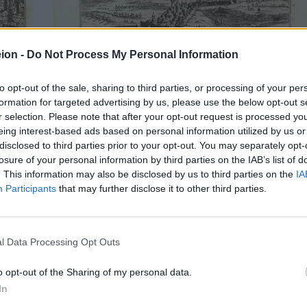
ion -
Do Not Process My Personal Information
to opt-out of the sale, sharing to third parties, or processing of your per
formation for targeted advertising by us, please use the below opt-out s
"Navarin", 1690 - Άποψη της Πύλου (Νιόκαστρο) με
r selection. Please note that after your opt-out request is processed y
αναφορά στον ΣΤ΄ Βενετο - Oθωμανικό πόλεμο
eing interest-based ads based on personal information utilized by us or
disclosed to third parties prior to your opt-out. You may separately opt-
losure of your personal information by third parties on the IAB’s list of
. This information may also be disclosed by us to third parties on the
IA
Participants
that may further disclose it to other third parties.
l Data Processing Opt Outs
o opt-out of the Sharing of my personal data.
In