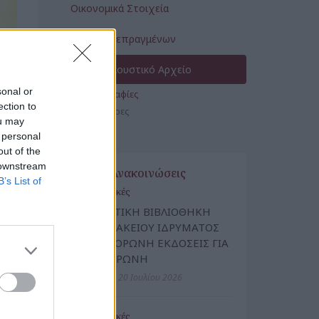
Οικονομικά Στοιχεία
Έκθεση Πεπραγμένων
Οπτικοακουστικό Αρχείο
sonal or
Φωτογραφίες
ection to
Γκραβούρες
ou may
Βίντεο
 personal
out of the
 downstream
Νέα & Ανακοινώσεις
B’s List of
Πολιτιστικές
ΔΑΝΕΙΣΤΙΚΗ ΒΙΒΛΙΟΘΗΚΗ
ΜΑΝΙΑΤΑΚΕΙΟΥ ΙΔΡΥΜΑΤΟΣ
ΣΤΗΝ ΚΟΡΩΝΗ ΕΚΔΟΣΕΙΣ ΓΙΑ
ΤΗΝ ΚΟΡΩΝΗ
Δευτέρα, 20 Ιουλίου 2026
Πολιτιστικές