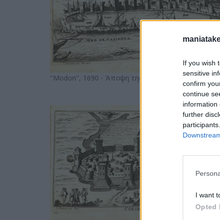
maniatake
If you wish 
sensitive in
"Modon", 1690 - Άποψη της Μεθώνης
confirm you
continue se
information 
further disc
participants
Downstream 
Persona
I want t
Opted 