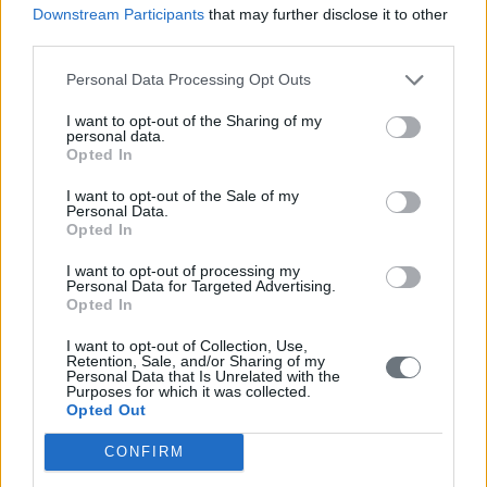
Downstream Participants
that may further disclose it to other
· Την Τετάρτη 6 Αυγούστου 2025 και ώρα 20.00, θα
third parties.
φιλοξενηθεί η παρουσίαση του βιβλίου «Άνυδρη βάτος και
άλλα διηγήματα», του συγγραφέα Βασίλη Μάραντου.
Personal Data Processing Opt Outs
Πρόκειται για μία συλλογή πέντε διηγημάτων, με εικόνες από
I want to opt-out of the Sharing of my
την ελληνική γη, ήθη, αντιλήψεις και συμπεριφορές, πιστές
personal data.
απεικονίσεις των παραδόσεων του τόπου. Οι χαρακτήρες
Opted In
των ηρώων των διηγημάτων έχουν καθαρά ηθογραφικά
I want to opt-out of the Sale of my
χαρακτηριστικά, σχηματισμένα από αναμνήσεις και βιωματικά
Personal Data.
περιστατικά, ανάγλυφα της καθημερινής ζωής μίας
Opted In
παλαιότερης εποχής. Μίας εποχής που πλέον χάνεται στην
αχλή του χρόνου και προσπαθεί να διατηρηθεί στις μνήμες
I want to opt-out of processing my
Personal Data for Targeted Advertising.
του μέλλοντος ως ντοπιολαλιά, ως ήθη και έθιμα, ως
Opted In
παράδοση, ως λαογραφία, ως τοπική ιστορία.
Μερικά λόγια για τον συγγραφέα…
I want to opt-out of Collection, Use,
Retention, Sale, and/or Sharing of my
Personal Data that Is Unrelated with the
Ο Βασίλης Μάραντος γεννήθηκε στο Βασιλίτσι Μεσσηνίας το
Purposes for which it was collected.
1955. Είναι συνταξιούχος ιδιωτικός υπάλληλος και ζει στην
Opted Out
Αθήνα. Φοίτησε στη σχολή φωτογραφίες του ΑΚΤΟ και έχει
πάρει μέρος σε ομαδικές εκθέσεις. Διήγημά του με τίτλο
«Η
CONFIRM
πηγή στη Σέλιτσα»
περιλαμβάνεται στο συλλογικό βιβλίο του