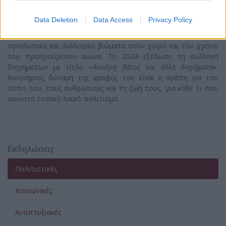
Δικτύου Αλληλεγγύης Καισαριανής «Μαζί είμαστε πιο πολλοί
και από μας τους ίδιους». Το 2012 εξέδωσε το μυθιστόρημα
Data Deletion
Data Access
Privacy Policy
«Ζάγκα»,
μία σύνθεση ανάμεσα στην τοπική ιστορία της
περιοχής της Κορώνης, τη λαογραφία, τη φαντασία, σε
προσωπικά και συλλογικά βιώματα στον χώρο και τον χρόνο
του προηγούμενου αιώνα. Το 2024 εξέδωσε τη συλλογή
διηγημάτων με τίτλο
«Άνυδρη βάτος και άλλα διηγήματα»
.
Κινητήριος δύναμη της γραφής του είναι η αγάπη για τον
τόπο του, τους ανθρώπους και τη ζωή τους, για κάθε τι που
συνιστά τοπικό λαϊκό πολιτισμό.
Εκδηλώσεις
Πολιτιστικές
Κοινωνικές
Αναπτυξιακές