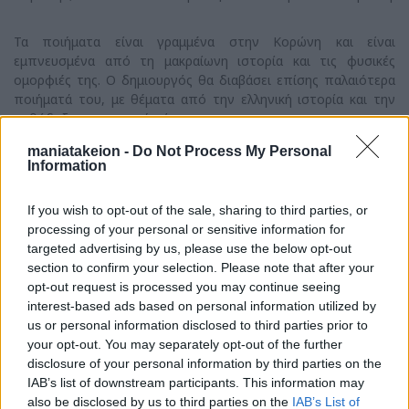
Τα ποιήματα είναι γραμμένα στην Κορώνη και είναι
εμπνευσμένα από τη μακραίωνη ιστορία και τις φυσικές
ομορφιές της. Ο δημιουργός θα διαβάσει επίσης παλαιότερα
ποιήματά του, με θέματα από την ελληνική ιστορία και την
ορθόδοξη χριστιανική πίστη.
Μερικά λόγια για τον Πέτρο Στεριώτη…
maniatakeion -
Do Not Process My Personal
Information
Γεννήθηκε το 1979 στην Αθήνα. Σπούδασε Οικονομικά στην
ΑΣΟΕΕ και τη Μεγάλη Βρετανία. Εκπλήρωσε τις στρατιωτικές
If you wish to opt-out of the sale, sharing to third parties, or
του υποχρεώσεις ως Εύζων της Προεδρικής Φρουράς. Έχει
processing of your personal or sensitive information for
εργαστεί στον χρηματοπιστωτικό τομέα στην Ελλάδα, την
targeted advertising by us, please use the below opt-out
Κύπρο, τη Βουλγαρία και τη Γερμανία. Άρθρα του
section to confirm your selection. Please note that after your
δημοσιεύονται σε τακτική βάση στον οικονομικό Τύπο
opt-out request is processed you may continue seeing
Ελλάδας και Κύπρου.Οι ποιητικές συλλογές του είναι
Ελλάδα
interest-based ads based on personal information utilized by
μου
(2023),
Αρτακία Κρήνη
(2022),
Ιωνάς και Νινευή: Η δεύτερη
us or personal information disclosed to third parties prior to
ευκαιρία
(2021),
Σεισάχθεια ψυχής
(2020),
Εκτός των τειχών
your opt-out. You may separately opt-out of the further
(2019),
Ο Κύκνος
(2018) και
Φωτιά στο σκοτάδι
(2017).
disclosure of your personal information by third parties on the
Επικοινωνία:
steriop1@yahoo.gr
IAB’s list of downstream participants. This information may
also be disclosed by us to third parties on the
IAB’s List of