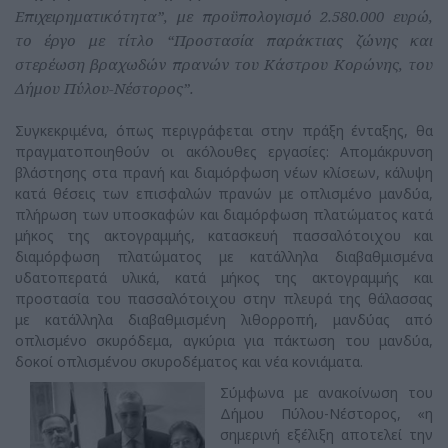
Επιχειρηματικότητα”, με προϋπολογισμό 2.580.000 ευρώ,
το έργο με τίτλο “Προστασία παράκτιας ζώνης και
στερέωση βραχωδών πρανών του Κάστρου Κορώνης, του
Δήμου Πύλου-Νέστορος”.
Συγκεκριμένα, όπως περιγράφεται στην πράξη ένταξης, θα
πραγματοποιηθούν οι ακόλουθες εργασίες: Απομάκρυνση
βλάστησης στα πρανή και διαμόρφωση νέων κλίσεων, κάλυψη
κατά θέσεις των επισφαλών πρανών με οπλισμένο μανδύα,
πλήρωση των υποσκαφών και διαμόρφωση πλατώματος κατά
μήκος της ακτογραμμής, κατασκευή πασσαλότοιχου και
διαμόρφωση πλατώματος με κατάλληλα διαβαθμισμένα
υδατοπερατά υλικά, κατά μήκος της ακτογραμμής και
προστασία του πασσαλότοιχου στην πλευρά της θάλασσας
με κατάλληλα διαβαθμισμένη λιθορροπή, μανδύας από
οπλισμένο σκυρόδεμα, αγκύρια για πάκτωση του μανδύα,
δοκοί οπλισμένου σκυροδέματος και νέα κονιάματα.
Σύμφωνα με ανακοίνωση του
Δήμου Πύλου-Νέστορος, «η
σημερινή εξέλιξη αποτελεί την