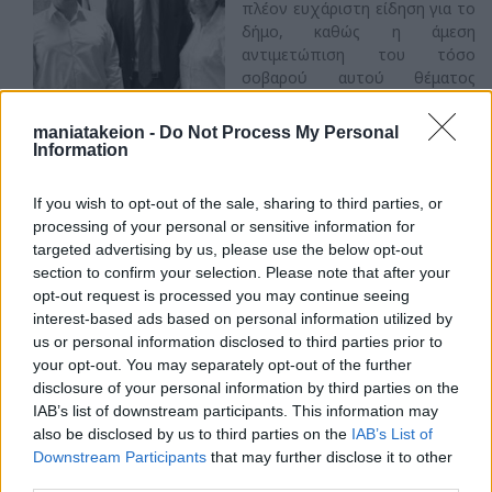
πλέον ευχάριστη είδηση για το
δήμο, καθώς η άμεση
αντιμετώπιση του τόσο
σοβαρού αυτού θέματος
συμβάλλει στη διάσωση και
διαφύλαξη της πολιτιστικής
maniatakeion -
Do Not Process My Personal
μας κληρονομιάς. Ο Δήμαρχος
Information
Δημήτρης Καφαντάρης
ευχαριστεί δημόσια όλους τους
If you wish to opt-out of the sale, sharing to third parties, or
εμπλεκόμενους φορείς, οι
processing of your personal or sensitive information for
οποίοι ενέσκηψαν στην άμεση επίλυση του προβλήματος της
targeted advertising by us, please use the below opt-out
διάβρωσης του Κάστρου της Κορώνης. Ιδιαιτέρως, θα ήθελε
section to confirm your selection. Please note that after your
να ευχαριστήσει τον Πρωθυπουργό Αντώνη Σαμαρά για την
opt-out request is processed you may continue seeing
ευαισθητοποίηση και την άμεση κινητοποίηση προς την
interest-based ads based on personal information utilized by
αποκατάσταση του προβλήματος, την Γ.Γ. του Υπουργείου
us or personal information disclosed to third parties prior to
Λίνα Μενδώνη, τον πρώην Αναπληρωτή Υπουργό
your opt-out. You may separately opt-out of the further
Κωνσταντίνο Τζαβάρα και τον νυν Υπουργό Πολιτισμού Πάνο
disclosure of your personal information by third parties on the
Παναγιωτόπουλο, όλες τις αρμόδιες υπηρεσίες του
IAB’s list of downstream participants. This information may
υπουργείου και τους προϊσταμένους των Εφορειών, καθώς
also be disclosed by us to third parties on the
IAB’s List of
και τον Πρόεδρο του Μανιατακείου Ιδρύματος Δημήτρη
Downstream Participants
that may further disclose it to other
Μανιατάκη, για την οικονομική συμβολή του ιδρύματος στις
third parties.