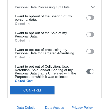
εργασίες για την προστασία και διάσωση του Κάστρου της
Κορώνης».
Personal Data Processing Opt Outs
*
Αναδημοσίευση από ΕΛΕΥΘΕΡΙΑ, Σάββατο 21-Κυριακή 22
I want to opt-out of the Sharing of my
Σεπτεμβρίου 2013, σελ. 11.
personal data.
Opted In
I want to opt-out of the Sale of my
Νέα & Ανακοινώσεις
Personal Data.
Opted In
Πολιτιστικές
I want to opt-out of processing my
Personal Data for Targeted Advertising.
Κοινωνικές
Opted In
Αναπτυξιακές
I want to opt-out of Collection, Use,
Retention, Sale, and/or Sharing of my
Personal Data that Is Unrelated with the
200 Χρόνια από την Εθνική Παλιγγενεσία: «Ιστορική
Purposes for which it was collected.
Μνήμη και Προοπτικές για το Μέλλον» 1821-2021
Opted Out
CONFIRM
Νέα & Ανακοινώσεις
Πολιτιστικές
Data Deletion
Data Access
Privacy Policy