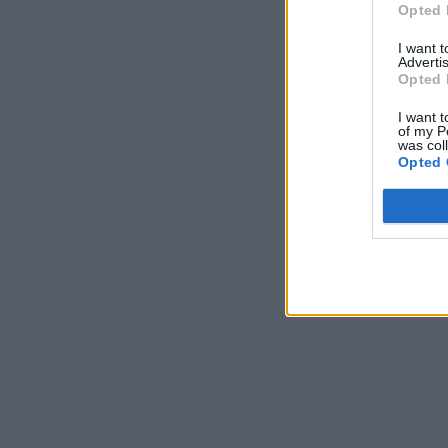
Opted 
I want 
Advertis
Opted 
I want t
of my P
was col
Opted 