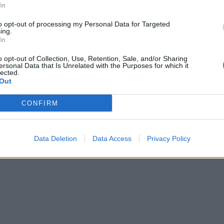
In
to opt-out of processing my Personal Data for Targeted
ing.
In
o opt-out of Collection, Use, Retention, Sale, and/or Sharing
ersonal Data that Is Unrelated with the Purposes for which it
lected.
Out
CONFIRM
Data Deletion
Data Access
Privacy Policy