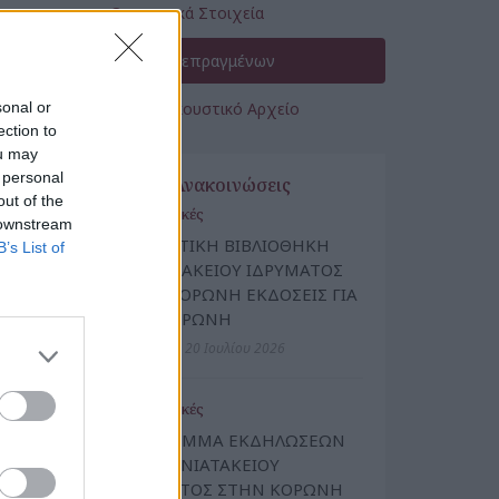
Οικονομικά Στοιχεία
Έκθεση Πεπραγμένων
sonal or
Οπτικοακουστικό Αρχείο
ection to
ou may
 personal
Νέα & Ανακοινώσεις
out of the
Πολιτιστικές
 downstream
ΔΑΝΕΙΣΤΙΚΗ ΒΙΒΛΙΟΘΗΚΗ
B’s List of
ΜΑΝΙΑΤΑΚΕΙΟΥ ΙΔΡΥΜΑΤΟΣ
ΣΤΗΝ ΚΟΡΩΝΗ ΕΚΔΟΣΕΙΣ ΓΙΑ
ΤΗΝ ΚΟΡΩΝΗ
Δευτέρα, 20 Ιουλίου 2026
Πολιτιστικές
ΠΡΟΓΡΑΜΜΑ ΕΚΔΗΛΩΣΕΩΝ
ΤΟΥ ΜΑΝΙΑΤΑΚΕΙΟΥ
ΙΔΡΥΜΑΤΟΣ ΣΤΗΝ ΚΟΡΩΝΗ