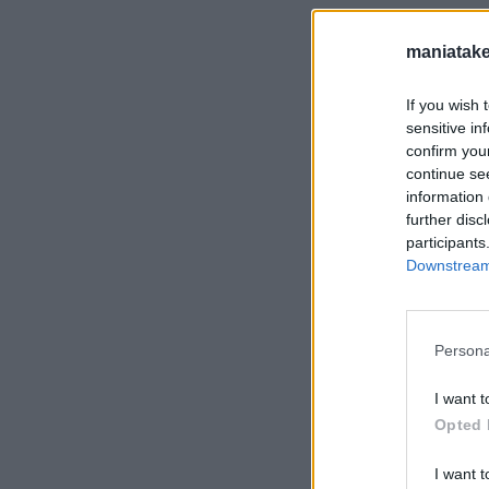
maniatake
If you wish 
sensitive in
confirm you
continue se
information 
further disc
participants
Downstream 
Persona
I want t
Opted 
I want t