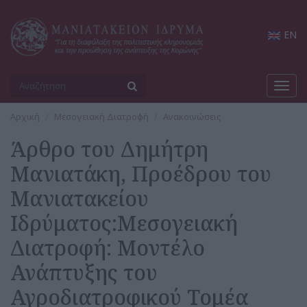
EN
Toggl
navig
Αρχική
Μεσογειακή Διατροφή
Ανακοινώσεις
Άρθρο του Δημήτρη
Μανιατάκη, Προέδρου του
Μανιατακείου
Ιδρύματος:Μεσογειακή
Διατροφή: Μοντέλο
Ανάπτυξης του
Αγροδιατροφικού Τομέα