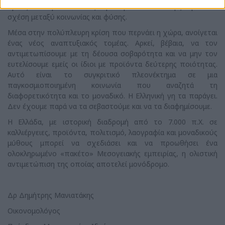
όρους και προϋποθέσεις προκειμένου να υπάρξει μια νέα
σχέση μεταξύ κοινωνίας και φύσης.
Μέσα στην πολύπλευρη κρίση που περνάει η χώρα, ανοίγεται
ένας νέος αναπτυξιακός τομέας. Αρκεί, βέβαια, να τον
αντιμετωπίσουμε με τη δέουσα σοβαρότητα και να μην τον
ευτελίσουμε εμείς οι ίδιοι με προϊόντα δεύτερης ποιότητας.
Αυτό είναι το συγκριτικό πλεονέκτημα σε μια
παγκοσμιοποιημένη κοινωνία που αναζητά τη
διαφορετικότητα και το μοναδικό. Η Ελληνική γη τα παράγει.
Δεν έχουμε παρά να τα σεβαστούμε και να τα διαφημίσουμε.
Η Ελλάδα, με ιστορική διαδρομή από το 7.000 π.Χ. σε
καλλιέργειες, προϊόντα, πολιτισμό, λαογραφία και μοναδικούς
μύθους μπορεί να σχεδιάσει και να προωθήσει ένα
ολοκληρωμένο «πακέτο» Μεσογειακής εμπειρίας, η ολιστική
αντιμετώπιση της οποίας αποτελεί μονόδρομο.
Δρ Δημήτρης Μανιατάκης
Οικονομολόγος