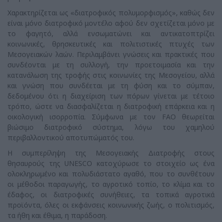
Χαρακτηρίζεται ως «διατροφικός πολυμορφισμός», καθώς δεν
είναι μόνο διατροφικό μοντέλο αφού δεν σχετίζεται μόνο με
το φαγητό, αλλά ενσωματώνει και αντικατοπτρίζει
κοινωνικές, θρησκευτικές και πολιτιστικές πτυχές των
Μεσογειακών λαών. Περιλαμβάνει γνώσεις και πρακτικές που
συνδέονται με τη συλλογή, την προετοιμασία και την
κατανάλωση της τροφής στις κοινωνίες της Μεσογείου, αλλά
και γνώση που συνδέεται με τη φύση και το σύμπαν,
δεδομένου ότι η διαχείριση των πόρων γίνεται με τέτοιο
τρόπο, ώστε να διασφαλίζεται η διατροφική επάρκεια και η
οικολογική ισορροπία. Σύμφωνα με τον FAO θεωρείται
βιώσιμο διατροφικό σύστημα, λόγω του χαμηλού
περιβαλλοντικού αποτυπώματός του.
Η συμπερίληψη της Μεσογειακής Διατροφής στους
θησαυρούς της UNESCO κατοχύρωσε το στοιχείο ως ένα
ολοκληρωμένο και πολυδιάστατο αγαθό, που το συνθέτουν
οι μέθοδοι παραγωγής, το αγροτικό τοπίο, το κλίμα και το
έδαφος, οι διατροφικές συνήθειες, τα τοπικά αγροτικά
προϊόντα, όλες οι εκφάνσεις κοινωνικής ζωής, ο πολιτισμός,
τα ήθη και έθιμα, η παράδοση.