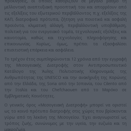
προκλήσεις, οι οποίες καθορίζουν σε μεγάλο βαθμό τη
μελλοντική αναπτυξιακή προοπτική του και απορρέουν από
τις εξελίξεις του εξωτερικού περιβάλλοντος π.χ. εξελίξεις της
ΚΑΠ, διατροφικά πρότυπα, ζήτηση για ποιοτικά και ασφαλή
προϊόντα, κλιματική αλλαγή, περιβαλλοντική υποβάθμιση,
πολιτική για τον ενεργειακό τομέα, τεχνολογικές εξελίξεις και
καινοτομία, καθώς και τεχνολογίες πληροφόρησης και
επικοινωνίας. Κυρίως, όμως, πρέπει τα εξασφαλίσει
επισιτιστική επάρκεια και ασφάλεια.
Το τρέχον έτος συμπληρώνονται 12 χρόνια από την εγγραφή
της Μεσογειακής Διατροφής στον Αντιπροσωπευτικό
Κατάλογο της Άυλης Πολιτιστικής Κληρονομιάς της
Ανθρωπότητας της UNESCO και την ανακήρυξη της Κορώνης
από την Ελλάδα, της Soria από την Ισπανία, του Cilento από
την Ιταλία και του Chefchaouen από το Μαρόκο σε
Εμβληματικές Κοινότητες.
Ο γενικός όρος «Μεσογειακή Διατροφή» μπορεί να οριστεί
ως το κοινό πρότυπο διατροφής στις χώρες που βρίσκονται
γύρω από τη λεκάνη της Μεσογείου. Έχει αναγνωριστεί ως
τρόπος ζωής, συνώνυμος με την υγεία, την ευζωία και τη
μακροζωία.