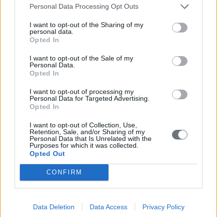
πλευρά δεν μπορούμε να αγνοούμε τα σύννεφα που έχουν
Personal Data Processing Opt Outs
ήδη αρχίσει να πυκνώνουν. Χρειαζόμαστε ένα νέο μοντέλο
γεωργίας που θα μπορεί να δώσει λύσεις στις σύγχρονες
I want to opt-out of the Sharing of my
personal data.
προκλήσεις. Η χάραξη εθνικής αγροτικής πολιτικής και ο
Opted In
ανανεωμένος (υγιής) ρόλος του συνεργατισμού αποτελούν
τις δύο αναγκαίες συνθήκες για τη δημιουργία της νέας
I want to opt-out of the Sale of my
Personal Data.
βιώσιμης γεωργίας, οι οποίες θα πρέπει να εστιάζουν στην
Opted In
εφαρμογή Συστήματος Ολοκληρωμένης Διαχείρισης, δηλαδή
στην επίτευξη του τρίπτυχου αύξηση των αποδόσεων-
I want to opt-out of processing my
βελτίωση της ποιότητας-μείωση του κόστους παραγωγής
Personal Data for Targeted Advertising.
Opted In
Η εξαιρετική ποιότητα των ελληνικών προϊόντων, ο
πλούσιος γαστρονομικός μας πολιτισμός και εν γένει η
I want to opt-out of Collection, Use,
πολιτιστική μας κληρονομιά, η περιβαλλοντική διάσταση της
Retention, Sale, and/or Sharing of my
Personal Data that Is Unrelated with the
ελληνικής γεωργίας και η μοναδικότητα του ελληνικού τοπίου,
Purposes for which it was collected.
είναι συγκριτικά πλεονεκτήματα που οφείλουμε να
Opted Out
αξιοποιήσουμε. Το «στοίχημα» είναι η επιτυχής διασύνδεση
της πρωτογενούς και δευτερογενούς αγροτικής παραγωγικής
CONFIRM
διαδικασίας με την κατανάλωση, με την ταυτόχρονη προβολή
και ανάδειξη της πολιτιστικής κληρονομιάς, συνδέοντάς την
με τη γαστρονομία και τα τοπικά παραδοσιακά προϊόντα. Η
Data Deletion
Data Access
Privacy Policy
σύγχρονη πρόκληση είναι ο συσχετισμός τους με τέτοιους