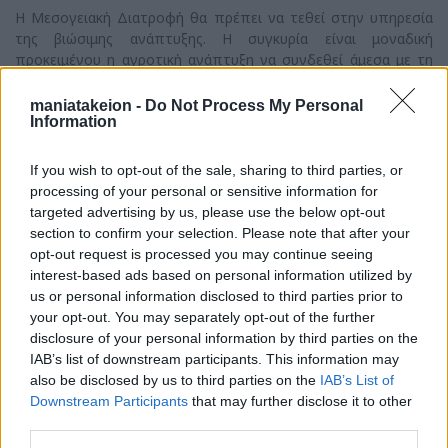
Η Μεσογειακή Διατροφή θα πρέπει να τεθεί στην υπηρεσία
της βιώσιμης ανάπτυξης. Η συγκυρία είναι μοναδική
προκειμένου η αγροτική ανάπτυξη να συνδεθεί άμεσα με τη
γαστρονομία, τον τουρισμό και τον πολιτισμό.
maniatakeion -
Do Not Process My Personal
Η αναπτυξιακή της διάσταση έγκειται στη στήριξη της
Information
κοινωνικής και οικονομικής συνοχής των αγροτικών
περιοχών, αλλά και στην αντιμετώπιση περιβαλλοντικών
If you wish to opt-out of the sale, sharing to third parties, or
προβλημάτων. Συνεπώς, πέραν των ευκαιριών απασχόλησης
processing of your personal or sensitive information for
και εισοδήματος που παρέχει, συμμετέχει ουσιαστικά αφενός
targeted advertising by us, please use the below opt-out
στη διασφάλιση της διατροφικής επάρκειας και αφετέρου στη
section to confirm your selection. Please note that after your
διαμόρφωση, διατήρηση και προστασία του αγροτικού
opt-out request is processed you may continue seeing
χώρου. Συμβάλλει στη διαφύλαξη της πολιτιστικής
interest-based ads based on personal information utilized by
κληρονομιάς και της «ταυτότητας» των αγροτικών περιοχών.
us or personal information disclosed to third parties prior to
Τέλος, λειτουργεί ως ασπίδα της ανθρώπινης υγείας, μέσα
your opt-out. You may separately opt-out of the further
από την παραγωγή ασφαλών και ποιοτικών αγροτικών
disclosure of your personal information by third parties on the
προϊόντων.
IAB’s list of downstream participants. This information may
Πολλά έχουν ειπωθεί για τον κατακερματισμό του κλήρου
also be disclosed by us to third parties on the
IAB’s List of
που αποτελεί τροχοπέδη για την αγροτική ανάπτυξη της
Downstream Participants
that may further disclose it to other
χώρας μας. Ο πρωτογενής τομέας έχει πολλές δυνατότητες
third parties.
ανάπτυξης που μένουν αναξιοποίητες, ενώ από την άλλη