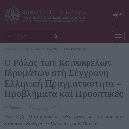
EN
Toggl
navig
Αρχική
Νέα & Ανακοινώσεις
Πολιτιστικές
Ο Ρόλος των Κοινωφελών
Ιδρυμάτων στή Σύγχρονη
Ελληνική Πραγματικότητα –
Προβλήματα καί Προοπτικές
Παρασκευή, 7 Φεβρουαρίου 2014
?πό Σεβ. Μητροπολίτου Μεσσηνίας κ. Χρυσοστόμου
Σαββάτου Καθηγητο? Πανεπιστημίου ?θην?ν