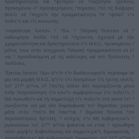
δραστηριότητας καί ?φετέρου νά ?ναζητήσει τρόπους
προκειμένου ο? προσφερόμενες ?πηρεσίες ?πό τίς διάφορες
Μ.Κ.Ο. νά ?πηχο?ν τήν πραγματικότητα ?π’ ?φελεί? τ?ν
πολιτ?ν καί τ?ς κοινωνίας.
?ναγκάστηκε λοιπόν ? ?δια ? ?λληνική Πολιτεία νά ?
ναθεωρήσει πολλά ?πό τά ?σχύοντα, σχετικά μέ τήν
χρηματοδότηση καί δραστηριότητα τ?ν Μ.Κ.Ο., προκειμένου ?
ρόλος τους στήν σύγχρονη ?λληνική πραγματικότητα νά ε?
ναι ? προσδοκόμενη μέ τίς καλύτερες καί πιό ?ξιόπιστες ?
ποδόσεις.
?ξαιτίας λοιπόν ?λων α?τ?ν τ?ν δυσλειτουργι?ν περάσαμε σέ
μία νέα μορφή Μ.Κ.Ο., α?τ?ν τ?ν λεγομένων τ?ς τρίτης γενι?ς,
ου
το? 21
α??να, ο? ?πο?ες πλέον δέν περιορίζονται μόνο
στήν ?κπροσώπηση τ?ν κοιν?ν συμφερόντων τ?ν πολιτ?ν, ?
λλά προωθο?ν καί τή συμμετοχή τ?ν πολιτ?ν στά κοινά ?ν? ?
γωνίζονται γιά μιά νέα διαμόρφωση το? δημοσίου χώρου
μέσα στόν ?πο?ο θά ?σκε?ται ? δημόσια ?ξουσία ?πό
περισσότερους δρ?ντες. ? στόχος τ?ν Μή Κυβερνητικ?ν ?
ου
ργανώσεων το? 21
α??να φαίνεται νά ε?ναι ? προώθηση
νέων μορφ?ν διαβούλευσης καί συμμετοχι­κ?ς δημοκρατίας. ?
ου
πιπρόσθετα ο? Μή Κυβερνητικές ?ργανώσεις το? 21
α??να ?