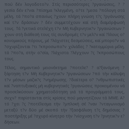
πού δέν λογοδοτο?ν. Στίς περισσότερες ?ργανώσεις, ? ?
γεσία δέν ε?ναι ?πίσημα ?κλεγμένη, ο?τε ?μεσα ?πόλογη στά
μέλη, τά ?πο?α σπανίως ?χουν πλήρη γνώση τ?ς ?ργάνωσης
καί τ?ν δράσεων ? δέν συμμετέχουν καί στή διαμόρφωσή
τους. Τά ?γετικά στελέχη τ?ν Μή Κυβερνητικ?ν ?ργανώσεων ?
χουν στή διάθεσή τους τίς συνδρομές τ?ν μελ?ν καί ?λλους ο?
κονομικούς πόρους, μέ ?λάχιστες δεσμεύσεις, καί μπορο?ν νά
?σχυρίζονται ?τι ?κπροσωπο?ν χιλιάδες ? ?κατομμύρια μέλη,
τά ?πο?α, στήν ο?σία, ?λάχιστα ?λέγχουν ?ς ?κπροσώπους
τους.
Τέλος, σημαντικό μειονέκτημα ?ποτελε? ? α?ξανόμενη ?
ξάρτηση τ?ν Μή Κυβερνητικ?ν ?ργανώσεων ?πό τήν κάλυψη
τ?ν μέσων μαζικ?ς ?νημέρωσης. ?διαίτερα ο? ?νθρωπιστικές
καί ?ναπτυξιακές μή κυβερνητικές ?ργανώσεις προκειμένου νά
προσελκύσουν χρηματοδότηση γιά τά προγράμματά τους,
συχν? παρίστανται στίς κρίσεις πού μαγνητίζουν τά ΜΜΕ. Α?
τό ?χει ?ς ?ποτέλεσμα τήν ?μπλοκή σέ ?ναν ?νταγωνισμό
μεταξύ τ?ν δύο μέ σκοπό τήν ?ξασφάλιση τ?ς δημόσιας ?
ποστήριξης μέ ?σχυρό κίνητρο τήν ?νίσχυση τ?ν ?ρνητικ?ν ε?
δήσεων.