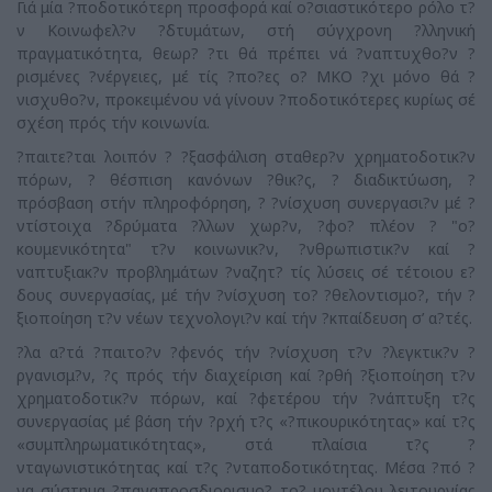
Γιά μία ?ποδοτικότερη προσφορά καί ο?σιαστικότερο ρόλο τ?
ν Κοινωφελ?ν ?δτυμάτων, στή σύγχρονη ?λληνική
πραγματικότητα, θεωρ? ?τι θά πρέπει νά ?ναπτυχθο?ν ?
ρισμένες ?νέργειες, μέ τίς ?πο?ες ο? ΜΚΟ ?χι μόνο θά ?
νισχυθο?ν, προκειμένου νά γίνουν ?ποδοτικότερες κυρίως σέ
σχέση πρός τήν κοινωνία.
?παιτε?ται λοιπόν ? ?ξασφάλιση σταθερ?ν χρηματοδοτικ?ν
πόρων, ? θέσπιση κανόνων ?θικ?ς, ? διαδικτύωση, ?
πρόσβαση στήν πληροφόρηση, ? ?νίσχυση συνεργασι?ν μέ ?
ντίστοιχα ?δρύματα ?λλων χωρ?ν, ?φο? πλέον ? "ο?
κουμενικότητα" τ?ν κοινωνικ?ν, ?νθρωπιστικ?ν καί ?
ναπτυξιακ?ν προβλημάτων ?ναζητ? τίς λύσεις σέ τέτοιου ε?
δους συνεργασίας, μέ τήν ?νίσχυση το? ?θελοντισμο?, τήν ?
ξιοποίηση τ?ν νέων τεχνολογι?ν καί τήν ?κπαίδευση σ’ α?τές.
?λα α?τά ?παιτο?ν ?φενός τήν ?νίσχυση τ?ν ?λεγκτικ?ν ?
ργανισμ?ν, ?ς πρός τήν διαχείριση καί ?ρθή ?ξιοποίηση τ?ν
χρηματοδοτικ?ν πόρων, καί ?φετέρου τήν ?νάπτυξη τ?ς
συνεργασίας μέ βάση τήν ?ρχή τ?ς «?πικουρικότητας» καί τ?ς
«συμπληρωματικότητας», στά πλαίσια τ?ς ?
νταγωνιστικότητας καί τ?ς ?νταποδοτικότητας. Μέσα ?πό ?
να σύστημα ?παναπροσδιορισμο? το? μοντέλου λειτουργίας