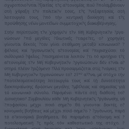
σχυροποιο?νται ?ξαιτίας τ?ς α?τονομίας πού ?πολαμβάνουν
στή χάραξη τ?ν πολιτικ?ν τους, τ?ς ?νεξαρτησίας στή
λειτουργία τους ?πό τήν κεντρική διοίκηση καί τ?ς
προώθησης νέων μοντέλων συμμετοχικ?ς διακυβέρνησης.
Στήν περίπτωση τ?ν χορηγι?ν τ?ν Μή Κυβερνητικ?ν ?ρ­γα­
νώσεων ?πό μεγάλες ?διωτικές ?ταιρε?ες, ο? χορηγίες
γίνονται δεκτές ?ταν γίνει στάθμιση μεταξύ κοινωνικο? ?
φέλους καί ?ργανωτικ?ς α?τονο­μίας καί ?περισχύσει τό
συλλογικό ?φελος. ?πισημαίνεται λοιπόν ?τι τό κριτήριο τ?ς
α?τονομίας τ?ν Μή Κυβερνητικ?ν ?ργανώσεων δέν ε?ναι α?
στηρά πλέον ?ριζόμενο ?λλά προσαρμόζεται στίς ?νάγκες τ?ν
ου
Μή Κυβερνητικ?ν ?ργανώσεων το? 21
α??να, μέ στόχο τήν
?ποτελεσματι­κότερη λειτουργία τους καί τή δυνατότητα
διεκπεραίωσης δράσεων μεγάλης ?μβέλειας καί σημασίας γιά
τό κοινωνικό σύνολο. Παραμένει πάντα στή διάθεση το?
Διοικητικο? Συμβουλίου κάθε Μή Κυβερνητικ?ς ?ργάνωσης νά
?ποφασί­σει μέχρι ποιό σημε?ο θά γίνονται δεκτές ο?
κονομικές βοήθειες καί μέχρι ποιό σημε?ο ? ?ργάνωση, παρά
τά ο?κονομικά βοηθήματα, θά παραμένει α?τόνομη καί ?
ποτελεσματική ?ς πρός τόν καθεστωτικό της στόχο. ?
διασταλτική α?τή ?ρμηνεία το? ?ρου «α?τόνομη» ?χει