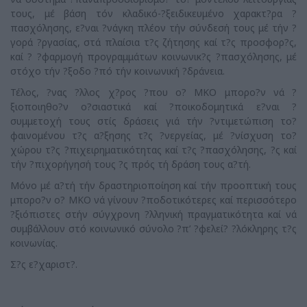
τους, μέ βάση τόν κλαδικό-?ξειδικευμένο χαρακτ?ρα ?
πασχόλησης, ε?ναι ?νάγκη πλέον τήν σύνδεσή τους μέ τήν ?
γορά ?ργασίας, στά πλαίσια τ?ς ζήτησης καί τ?ς προσφορ?ς,
καί ? ?φαρμογή προγραμμάτων κοινωνικ?ς ?πασχόλησης, μέ
στόχο τήν ?ξοδο ?πό τήν κοινωνική ?δράνεια.
Τέλος, ?νας ?λλος χ?ρος ?που ο? ΜΚΟ μπορο?ν νά ?
ξιοποιηθο?ν ο?σιαστικά καί ?ποικοδομητικά ε?ναι ?
συμμετοχή τους στίς δράσεις γιά τήν ?ντιμετώπιση το?
φαινομένου τ?ς α?ξησης τ?ς ?νεργείας, μέ ?νίσχυση το?
χώρου τ?ς ?πιχειρηματικότητας καί τ?ς ?πασχόλησης, ?ς καί
τήν ?πιχορήγησή τους ?ς πρός τή δράση τους α?τή.
Μόνο μέ α?τή τήν δραστηριοποίηση καί τήν προοπτική τους
μπορο?ν ο? ΜΚΟ νά γίνουν ?ποδοτικότερες καί περισσότερο
?ξιόπιστες στήν σύγχρονη ?λληνική πραγματικότητα καί νά
συμβάλλουν στό κοινωνικό σύνολο ?π’ ?φελεί? ?λόκληρης τ?ς
κοινωνίας.
Σ?ς ε?χαριστ?.