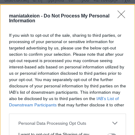
δημιουρ­γήσει ?δη μεγάλο κύκλο συζητήσεων, κυρίως γύρω ?
πό τόν τρόπο χρηματο­δότησης τ?ν Μή Κυβερνητικ?ν ?
maniatakeion -
Do Not Process My Personal
ργανώσεων.
Information
Παραμένει ?μως ?ς ?λάθητο κριτήριο τ?ς α?τονομίας τ?ν Μή
Κυβερνητικ?ν ?ργανώσεων, ? ?πίτευξη το? πρωτεύοντος
If you wish to opt-out of the sale, sharing to third parties, or
στόχου, τ?ς ?ξυπηρέτησης δηλαδή το? συλλογικο? καί
processing of your personal or sensitive information for
γενικο? συμφέροντος.
targeted advertising by us, please use the below opt-out
section to confirm your selection. Please note that after your
Ο? Μή Κυβερνητικές ?ργανώσεις δέν ?ντιμετωπίζουν μόνο τό
opt-out request is processed you may continue seeing
πρόβλημα το? τρόπου χρηματοδότησής τους ?λλά ?
interest-based ads based on personal information utilized by
ντιμετωπίζουν, ?πίσης, πρόσθετα προβλήματα, τά ?πο?α ?
us or personal information disclosed to third parties prior to
φορο?ν τή λειτουργία τους. Ο? Μή Κυβερνητικές ?ργανώσεις
your opt-out. You may separately opt-out of the further
μαστίζονται ?πό τήν ?λλειψη ?ποστήριξης καί συμβουλευτικ?ς
disclosure of your personal information by third parties on the
?πό τό Κράτος, ?πό τά προβλήματα συνεργασίας μέ τή
IAB’s list of downstream participants. This information may
διοίκηση, ?πό τήν ?νεπάρκεια θεσμικο? πλαισίου στήριξης καί
also be disclosed by us to third parties on the
IAB’s List of
?κολουθο?ν, τίς δυσκολίες στή δικτύωση καί στό συντονισμό
Downstream Participants
that may further disclose it to other
?νεργει?ν, καθώς καί ?πό τήν ?λλειψη ε?δικευμένου ?
third parties.
νθρώπινου δυναμικο?.
?λα α?τά τά προβλήματα, πού παρουσιάζονται κατά τή
Personal Data Processing Opt Outs
λειτουργία τ?ν Μή Κυβερνητικ?ν ?ργανώσεων, δέν ε?ναι λίγα
I want to opt-out of the Sharing of my