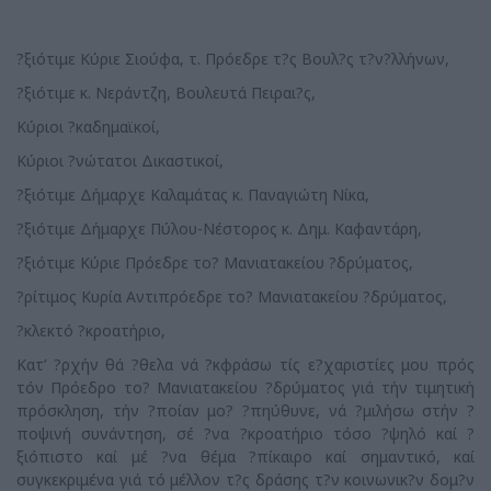
?ξιότιμε Κύριε Σιούφα, τ. Πρόεδρε τ?ς Βουλ?ς τ?ν?λλήνων,
?ξιότιμε κ. Νεράντζη, Βουλευτά Πειραι?ς,
Κύριοι ?καδημαϊκοί,
Κύριοι ?νώτατοι Δικαστικοί,
?ξιότιμε Δήμαρχε Καλαμάτας κ. Παναγιώτη Νίκα,
?ξιότιμε Δήμαρχε Πύλου-Νέστορος κ. Δημ. Καφαντάρη,
?ξιότιμε Κύριε Πρόεδρε το? Μανιατακείου ?δρύματος,
?ρίτιμος Κυρία Αντιπρόεδρε το? Μανιατακείου ?δρύματος,
?κλεκτό ?κροατήριο,
Κατ’ ?ρχήν θά ?θελα νά ?κφράσω τίς ε?χαριστίες μου πρός
τόν Πρόεδρο το? Μανιατακείου ?δρύματος γιά τήν τιμητική
πρόσκληση, τήν ?ποίαν μο? ?πηύθυνε, νά ?μιλήσω στήν ?
ποψινή συνάντηση, σέ ?να ?κροατήριο τόσο ?ψηλό καί ?
ξιόπιστο καί μέ ?να θέμα ?πίκαιρο καί σημαντικό, καί
συγκεκριμένα γιά τό μέλλον τ?ς δράσης τ?ν κοινωνικ?ν δομ?ν