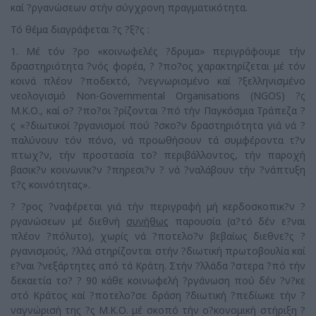
καί ?ργανώσεων στήν σύγχρονη πραγματικότητα.
Τό θέμα διαγράφεται ?ς ?ξ?ς :
1. Μέ τόν ?ρο «κοινωφελές ?δρυμα» περιγράφουμε τήν
δραστηριότητα ?νός φορέα, ? ?πο?ος χαρακτηρίζεται μέ τόν
κοινά πλέον ?ποδεκτό, ?νεγνωρισμένο καί ?ξελληνισμένο
νεολογισμό Non-Governmental Organisations (NGOS) ?ς
Μ.Κ.Ο., καί ο? ?πο?οι ?ρίζονται ?πό τήν Παγκόσμια Τράπεζα ?
ς «?διωτικοί ?ργανισμοί πού ?σκο?ν δραστηριότητα γιά νά ?
παλύνουν τόν πόνο, νά προωθήσουν τά συμφέροντα τ?ν
πτωχ?ν, τήν προστασία το? περιβάλλοντος, τήν παροχή
βασικ?ν κοινωνικ?ν ?πηρεσι?ν ? νά ?ναλάβουν τήν ?νάπτυξη
τ?ς κοινότητας».
? ?ρος ?ναφέρεται γιά τήν περιγραφή μή κερδοσκοπικ?ν ?
ργανώσεων μέ διεθνή
συνήθως
παρουσία (α?τό δέν ε?ναι
πλέον ?πόλυτο), χωρίς νά ?ποτελο?ν βεβαίως διεθνε?ς ?
ργανισμούς, ?λλά στηρίζονται στήν ?διωτική πρωτοβουλία καί
ε?ναι ?νεξάρτητες από τά Κράτη. Στήν ?λλάδα ?στερα ?πό τήν
δεκαετία το? ? 90 κάθε κοινωφελή ?ργάνωση πού δέν ?ν?κε
στό Κράτος καί ?ποτελο?σε δράση ?διωτική ?πεδίωκε τήν ?
ναγνώρισή της ?ς Μ.Κ.Ο. μέ σκοπό τήν ο?κονομική στήριξη ?