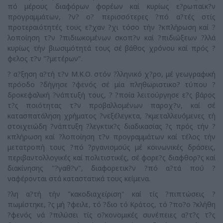
πό μέρους διαφόρων φορέων καί κυρίως ε?ρωπαϊκ?ν
προγραμμάτων, ?ν? ο? περισσότερες ?πό α?τές στίς
προτεραιότητές τους ε?χαν ?χι τόσο τήν ?κπλήρωση καί ?
λοποίηση τ?ν ?πιδιωκομένων σκοπ?ν καί ?πιδιώξεων ?λλά
κυρίως τήν βιωσιμότητά τους σέ βάθος χρόνου καί πρός ?
φελος τ?ν "?μετέρων".
? α?ξηση α?τή τ?ν Μ.Κ.Ο. στόν ?λληνικό χ?ρο, μέ γεωγραφική
πρόοδο ?δήγησε ?φενός σέ μία πληθωριστικο? τύπου ?
δροκεφαλική ?νάπτυξή τους, ? ?ποία λειτούργησε ε?ς βάρος
τ?ς ποιότητας τ?ν προβαλλομένων παροχ?ν, καί σέ
κατασπατάληση χρήματος ?νεξέλεγκτα, ?κμεταλλευόμενες τή
στοιχειώδη ?νάπτυξη ?λεγκτικ?ς διαδικασίας ?ς πρός τήν ?
κπλήρωση καί ?λοποίηση τ?ν προγραμμάτων καί τέλος τήν
μετατροπή τους ?πό ?ργανισμούς μέ κοινωνικές δράσεις,
περιβαντολλογικές καί πολιτιστικές, σέ φορε?ς διαφθορ?ς καί
διακίνησης "?γαθ?ν", διαφορετικ?ν ?πό α?τά πού ?
ναφέρονται στά καταστατικά τους κείμενα.
?λη α?τή τήν "κακοδιαχείριση" καί τίς ?πιπτώσεις ?
πωμίστηκε, ?ς μή ?φειλε, τό ?διο τό Κράτος, τό ?πο?ο ?κλήθη
?φενός νά ?πιλύσει τίς ο?κονομικές συνέπειες α?τ?ς τ?ς