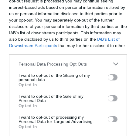
opt-out request is processed you may continue seeing
KALAMATA:21
interest-based ads based on personal information utilized by
7. Ηλία Σκενδερίδη, Σύμβουλος Ψηφιακής Στρατηγικής,
us or personal information disclosed to third parties prior to
Συντονιστής DigiKa
your opt-out. You may separately opt-out of the further
8. Φιλάρετο Βούρκο Εκπαιδευτής νεολαίας, Εταίρος
disclosure of your personal information by third parties on the
ACADEMY:21
IAB’s list of downstream participants. This information may
9.Κατερίνα Βίγκου, δασκάλα, εθελόντρια KALAMATA:21, μέλος
also be disclosed by us to third parties on the
IAB’s List of
της εκπαιδευτικής ομάδας:21
Downstream Participants
that may further disclose it to other
10. Αθανασία/Νάνσυ Κανελλοπούλου, Διαχείριση Πολιτισμού -
third parties.
MSc Περιβάλλον και Ανάπτυξη (ΕΜΠ), εθελόντρια-
συμμετέχουσα στην ομάδα εργασίας.
Personal Data Processing Opt Outs
Αναπληρωματικό μέλος είναι η Γεωργία Γιαννακέα, Υπεύθυνη
Επικοινωνίας και διεθνών σχέσεων KALAMATA:21.
I want to opt-out of the Sharing of my
personal data.
Η κεντρική ιδέα της υποψηφιότητας της Καλαμάτας
Opted In
αντανακλάται στο σύνθημα «Kalamata Rising». Είναι μια πόλη
που αναδύεται, που ανατέλλει, που ανέρχεται, που
I want to opt-out of the Sale of my
Personal Data.
κινητοποιείται…
Opted In
I want to opt-out of processing my
Personal Data for Targeted Advertising.
Νέα & Ανακοινώσεις
Opted In
Πολιτιστικές