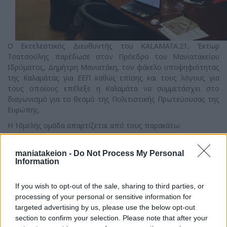
Ο Εκτελεστικός Διευθυντής του KALAMATA:21, Έκτωρ
Τσατσούλης παρέδωσε στον Πρόεδρο του Μανιατακείου
Ιδρύματος, Δημήτρη Μανιατάκη, τον φάκελο υποψηφιότητας
της Καλαμάτας για ΕΕΠ καθώς επίσης και τους λόγους για
τους οποίους επέλεξε η Καλαμάτα να συμμετάσχει στο
διαγωνισμό για το θεσμό της Πολιτιστικής Πρωτεύουσας της
Ευρώπης.
Η 10μελής ομάδα απαρτίζεται από τους παρακάτω:
1. Παναγιώτη Νίκα, Δήμαρχος Καλαμάτας
2. Έκτωρ Τσατσούλη, Εκτελεστικός Διευθυντής KALAMATA:21
maniatakeion -
Do Not Process My Personal
3. Έλενα Πέγκα, Καλλιτεχνική Διευθύντρια KALAMATA:21
Information
4.Μαρία Καλλικούνη, Αρχιτέκτων και υπεύθυνη συνεργασιών
και σχεδιασμού KALAMATA:21
If you wish to opt-out of the sale, sharing to third parties, or
5. Μαρίνα Παπατσώνη, Διευθύντρια Μάρκετινγκ και
processing of your personal or sensitive information for
Ανάπτυξης TEMES A.E., χορηγός
targeted advertising by us, please use the below opt-out
6. Ελένη Βολονάκη, Καθηγήτρια Πανεπιστήμιου
section to confirm your selection. Please note that after your
Πελοποννήσου (Καλαμάτα), συντονίστρια ομάδας εργασίας