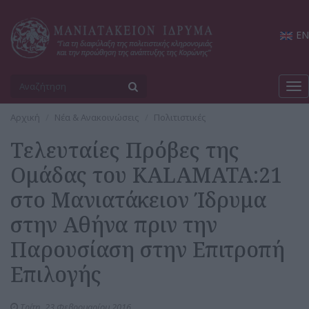
EN
Tog
nav
Αρχική
Νέα & Ανακοινώσεις
Πολιτιστικές
Τελευταίες Πρόβες της
Ομάδας του KALAMATA:21
στο Μανιατάκειον Ίδρυμα
στην Αθήνα πριν την
Παρουσίαση στην Επιτροπή
Επιλογής
Τρίτη, 23 Φεβρουαρίου 2016