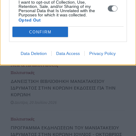
I want to opt-out of Collection, Use,
Retention, Sale, and/or Sharing of my
Personal Data that Is Unrelated with the
Κοινωνικές
Purposes for which it was collected.
Opted Out
Αναπτυξιακές
CONFIRM
200 Χρόνια από την Εθνική Παλιγγενεσία: «Ιστορική
Μνήμη και Προοπτικές για το Μέλλον» 1821-2021
Data Deletion
Data Access
Privacy Policy
Νέα & Ανακοινώσεις
Πολιτιστικές
ΔΑΝΕΙΣΤΙΚΗ ΒΙΒΛΙΟΘΗΚΗ ΜΑΝΙΑΤΑΚΕΙΟΥ
ΙΔΡΥΜΑΤΟΣ ΣΤΗΝ ΚΟΡΩΝΗ ΕΚΔΟΣΕΙΣ ΓΙΑ ΤΗΝ
ΚΟΡΩΝΗ
Δευτέρα, 20 Ιουλίου 2026
Πολιτιστικές
ΠΡΟΓΡΑΜΜΑ ΕΚΔΗΛΩΣΕΩΝ ΤΟΥ ΜΑΝΙΑΤΑΚΕΙΟΥ
ΙΔΡΥΜΑΤΟΣ ΣΤΗΝ ΚΟΡΩΝΗ ΙΟΥΛΙΟΣ - ΟΚΤΩΒΡΙΟΣ