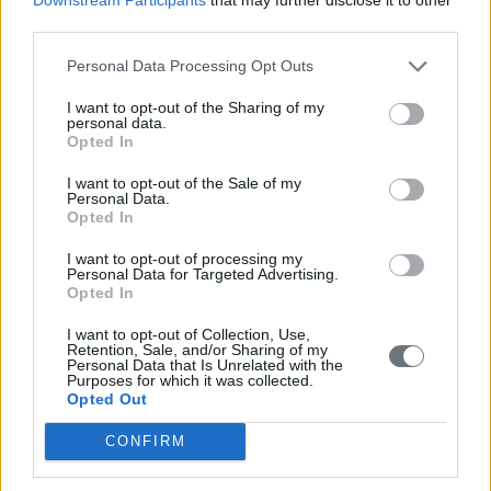
third parties.
Personal Data Processing Opt Outs
I want to opt-out of the Sharing of my
personal data.
Opted In
I want to opt-out of the Sale of my
Personal Data.
Opted In
Νέα & Ανακοινώσεις
I want to opt-out of processing my
Πολιτιστικές
Personal Data for Targeted Advertising.
Opted In
Κοινωνικές
I want to opt-out of Collection, Use,
Retention, Sale, and/or Sharing of my
Αναπτυξιακές
Personal Data that Is Unrelated with the
Purposes for which it was collected.
Opted Out
200 Χρόνια από την Εθνική Παλιγγενεσία: «Ιστορική
Μνήμη και Προοπτικές για το Μέλλον» 1821-2021
CONFIRM