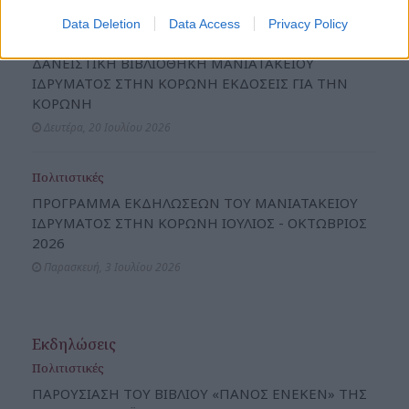
Νέα & Ανακοινώσεις
Data Deletion
Data Access
Privacy Policy
Πολιτιστικές
ΔΑΝΕΙΣΤΙΚΗ ΒΙΒΛΙΟΘΗΚΗ ΜΑΝΙΑΤΑΚΕΙΟΥ
ΙΔΡΥΜΑΤΟΣ ΣΤΗΝ ΚΟΡΩΝΗ ΕΚΔΟΣΕΙΣ ΓΙΑ ΤΗΝ
ΚΟΡΩΝΗ
Δευτέρα, 20 Ιουλίου 2026
Πολιτιστικές
ΠΡΟΓΡΑΜΜΑ ΕΚΔΗΛΩΣΕΩΝ ΤΟΥ ΜΑΝΙΑΤΑΚΕΙΟΥ
ΙΔΡΥΜΑΤΟΣ ΣΤΗΝ ΚΟΡΩΝΗ ΙΟΥΛΙΟΣ - ΟΚΤΩΒΡΙΟΣ
2026
Παρασκευή, 3 Ιουλίου 2026
Εκδηλώσεις
Πολιτιστικές
ΠΑΡΟΥΣΙΑΣΗ ΤΟΥ ΒΙΒΛΙΟΥ «ΠΑΝΟΣ ΕΝΕΚΕΝ» ΤΗΣ