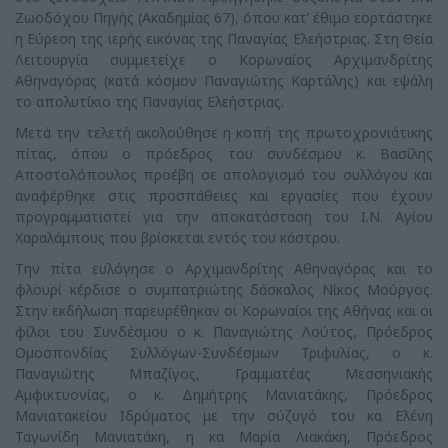
Ζωοδόχου Πηγής (Ακαδημίας 67), όπου κατ’ έθιμο εορτάστηκε
η Εύρεση της ιερής εικόνας της Παναγίας Ελεήστριας. Στη Θεία
Λειτουργία συμμετείχε ο Κορωναίος Αρχιμανδρίτης
Αθηναγόρας (κατά κόσμον Παναγιώτης Καρτάλης) και εψάλη
το απολυτίκιο της Παναγίας Ελεήστριας.
Μετά την τελετή ακολούθησε η κοπή της πρωτοχρονιάτικης
πίτας, όπου ο πρόεδρος του συνδέσμου κ. Βασίλης
Αποστολόπουλος προέβη σε απολογισμό του συλλόγου και
αναφέρθηκε στις προσπάθειες και εργασίες που έχουν
προγραμματιστεί για την αποκατάσταση του Ι.Ν. Αγίου
Χαραλάμπους που βρίσκεται εντός του κάστρου.
Την πίτα ευλόγησε ο Αρχιμανδρίτης Αθηναγόρας και το
φλουρί κέρδισε ο συμπατριώτης δάσκαλος Νίκος Μούργος.
Στην εκδήλωση παρευρέθηκαν οι Κορωναίοι της Αθήνας και οι
φίλοι του Συνδέσμου ο κ. Παναγιώτης Λούτος, Πρόεδρος
Ομοσπονδίας Συλλόγων-Συνδέσμων Τριφυλίας, ο κ.
Παναγιώτης Μπαζίγος, Γραμματέας Μεσσηνιακής
Αμφικτυονίας, ο κ. Δημήτρης Μανιατάκης, Πρόεδρος
Μανιατακείου Ιδρύματος με την σύζυγό του κα Ελένη
Ταγωνίδη Μανιατάκη, η κα Μαρία Λιακάκη, Πρόεδρος