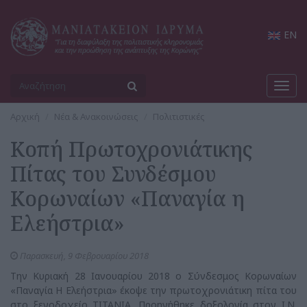
EN
Toggl
navig
Αρχική
Νέα & Ανακοινώσεις
Πολιτιστικές
Κοπή Πρωτοχρονιάτικης
Πίτας του Συνδέσμου
Κορωναίων «Παναγία η
Ελεήστρια»
Παρασκευή, 9 Φεβρουαρίου 2018
Την Κυριακή 28 Ιανουαρίου 2018 ο Σύνδεσμος Κορωναίων
«Παναγία Η Ελεήστρια» έκοψε την πρωτοχρονιάτικη πίτα του
στο ξενοδοχείο ΤΙΤΑΝΙΑ. Προηγήθηκε δοξολογία στον Ι.Ν.