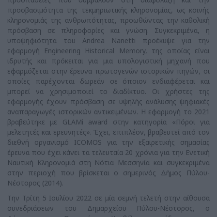
προσβασιμότητα της τεκμηριωτικής κληρονομίας, ως κοινής
κληρονομιάς της ανθρωπότητας, προωθώντας την καθολική
πρόσβαση σε πληροφορίες και γνώση. Συγκεκριμένα, η
υποψηφιότητα του Andrea Nanetti προέκυψε για την
εφαρμογή Engineering Historical Memory, της οποίας είναι
ιδρυτής και πρόκειται για μια υπολογιστική μηχανή που
εφαρμόζεται στην έρευνα πρωτογενών ιστορικών πηγών, οι
οποίες παρέχονται δωρεάν σε όποιον ενδιαφέρεται και
μπορεί να χρησιμοποιεί το διαδίκτυο. Οι χρήστες της
εφαρμογής έχουν πρόσβαση σε υψηλής ανάλυσης ψηφιακές
αναπαραγωγές ιστορικών αντικειμένων. Η εφαρμογή το 2021
βραβεύτηκε με GLAMi award στην κατηγορία «Πόροι για
μελετητές και ερευνητές». Έχει, επιπλέον, βραβευτεί από τον
διεθνή οργανισμό ICOMOS για την εξαιρετικής σημασίας
έρευνα που έχει κάνει τα τελευταία 20 χρόνια για την Ενετική
Ναυτική Κληρονομιά στη Νότια Μεσσηνία και συγκεκριμένα
στην περιοχή που βρίσκεται ο σημερινός Δήμος Πύλου-
Νέστορος (2014).
Την Τρίτη 5 Ιουλίου 2022 σε μία σεμνή τελετή στην αίθουσα
συνεδριάσεων του Δημαρχείου Πύλου-Νέστορος, ο