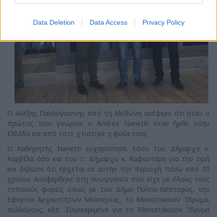
Data Deletion
Data Access
Privacy Policy
Ο Αλέξης Παυλόγιαννης από τη Μεθώνη ανέφερε ότι ήταν ο
πρώτος που γνώρισε ο Andrea Nanetti όταν ήρθε στην
Ελλάδα και από τότε χτίστηκε η φιλία τους.
Ο Καθηγητής Nanetti ευχαρίστησε τόσο τον Δήμαρχο κ.
Καρβέλα όσο και τον τ. Δήμαρχο κ. Καφαντάρη για την τιμή
και δήλωσε ότι έρχεται σε αυτήν την περιοχή πάνω από 30
χρόνια. Αναφέρθηκε στη συνεργασία που είχε με όλους τους
τοπικούς φορείς όπως με τον Δήμο Πύλου-Νέστορος, την
Εφορεία Αρχαιοτήτων Μεσσηνίας, το Μανιατάκειον Ίδρυμα,
συλλόγους, κλπ. Συγκεκριμένα για το Μανιατάκειον Ίδρυμα