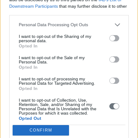
Μεθώνης κατά την περίοδο της Ενετοκρατίας (1207-1500),
Downstream Participants
that may further disclose it to other
γνωστές και ως «οφθαλμοί της Γαληνοτάτης»: «Documenta
third parties.
Veneta Coroni & Methoni rogata: Έγγραφα Κορώνης και
Μεθώνης, αναζήτηση και κριτική εγγράφων των δύο κύριων
Personal Data Processing Opt Outs
οφθαλμών του Κοινού της Βενετίας (ΙΔ΄ και ΙΕ΄ αι.)» α’ και β’
τόμος και «Στις απαρχές του θαλάσσιου κράτους της
I want to opt-out of the Sharing of my
Βενετίας: Κορώνη και Μεθώνη, 1204-1209: Από περιφερειακά
personal data.
Βυζαντινά λιμάνια σε Βενετικές βάσεις στρατηγικής
Opted In
σημασίας». Αναφέρθηκε, τέλος, εν συντομία στις διακρίσεις
I want to opt-out of the Sale of my
διεθνούς εμβέλειας και υπογράμμισε τη διαχρονική και
Personal Data.
πολυσχιδή προσφορά του στον δήμο.
Opted In
I want to opt-out of processing my
Personal Data for Targeted Advertising.
Opted In
I want to opt-out of Collection, Use,
Retention, Sale, and/or Sharing of my
Personal Data that Is Unrelated with the
Purposes for which it was collected.
Opted Out
CONFIRM