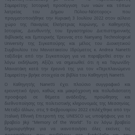
Σαμαρείτης: Ιστορική προσέγγιση των ναών και τόπων
λατρείας του Δήμου Πύλου-Νέστορος» που
πραγματοποιήθηκε την Κυριακή 3 Ιουλίου 2022 στον αύλειο
χώρο της Παναγίας Ελεήστριας Κορώνης, ο Καθηγητής
Ιστορίας, Διευθυντής του Εργαστηρίου Διεπιστημονικής
Βιβλιακής και Εμπειρικής Έρευνας στο Nanyang Technological
University της Σιγκαπούρης και μέλος του Διοικητικού
Συμβουλίου του Μανιατακείου Ιδρύματος κ. Andrea Nanetti
ταξίδεψε από την Σιγκαπούρη για να παραβρεθεί στην εν
λόγω εκδήλωση. Αξίζει να σημειωθεί ότι η κα Ταγωνίδη-
Μανιατάκη κατά την έρευνά της για τον «Περιπλανώμενο
Σαμαρείτη» βρήκε στοιχεία σε βιβλία του Καθηγητή Nanetti.
Ο Καθηγητής Nanetti έχει πλούσιο συγγραφικό και
ερευνητικό έργο, καθώς και μακρόχρονη και πολυδιάστατη
προσφορά σε θέματα ανάδειξης, προώθησης και
διεθνοποίησης της πολιτιστικής κληρονομιάς της Μεσσηνίας.
Μεταξύ άλλων, στις 9 Φεβρουαρίου 2022 επιλέχθηκε από την
Ιταλική Εθνική Επιτροπή της UNESCO ως υποψήφιος για το
βραβείο Jikji “Memory of the World”. Το εν λόγω βραβείο
δημιουργήθηκε για να ικανοποιήσει όλες εκείνες τις
προσπάθειες που συμβάλουν στη διαφύλαξη και την