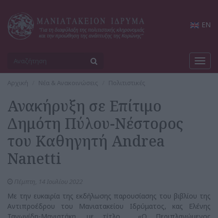
EN
Toggl
navig
Αρχική
Νέα & Ανακοινώσεις
Πολιτιστικές
Ανακήρυξη σε Επίτιμο
Δημότη Πύλου-Νέστορος
του Καθηγητή Andrea
Nanetti
Πέμπτη, 14 Ιουλίου 2022
Με την ευκαιρία της εκδήλωσης παρουσίασης του βιβλίου της
Αντιπροέδρου του Μανιατακείου Ιδρύματος, κας Ελένης
Ταγωνίδη-Μανιατάκη, με τίτλο «Ο Περιπλανώμενος