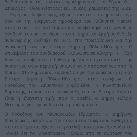
διεθνοποίηση της πολιτιστικής κληρονομιάς του δήμου. Ο τ.
Δήμαρχος Πύλου-Νέστορος και Γενικός Γραμματέας της ΚΕΔΕ,
κ. Δημήτρης Καφαντάρης, εξήρε τόσο το επιστημονικό έργο
όσο και την ευεργετική προσφορά του Καθηγητή Nanetti
στον τομέα του πολιτισμού και αναφέρθηκε στη μοναδική
σύνδεσή του με τον δήμο, που η Δημοτική Αρχή σε ένδειξη
αναγνώρισης ανέλαβε το 2015 την πρωτοβουλία για την
ανακήρυξή του σε επίτιμο Δημότη Πύλου-Νέστορος. O
Επικεφαλής του συνδυασμού «Κοινωνία σε Κίνηση», κ. Ηλίας
Κανάκης, ανέφερε ότι ο Καθηγητής Nanetti έχει αποδείξει την
αγάπη του στην περιοχή, γι’ αυτό και η απόφαση του από 18
Μαΐου 2015 Δημοτικού Συμβουλίου για την ανακήρυξή του σε
Επίτιμο Δημότη Πύλου-Νέστορος ήταν ομόφωνη. Ο
Πρόεδρος του Δημοτικού Συμβουλίου, κ. Κωνσταντίνος
Ρομπάκης, τόνισε ότι η ανακήρυξή του σε Επίτιμο Δημότη
είναι η ελάχιστη τιμή, που ο οφείλει ο Δήμος Πύλου-
Νέστορος για την ανιδιοτελή προσφορά του.
Ο Πρόεδρος του Μανιατακείου Ιδρύματος, κ. Δημήτρης
Μανιατάκης, μίλησε για την πορεία του τιμώμενου Καθηγητή,
που τον έχει καταξιώσει στη διεθνή επιστημονική κοινότητα.
Τόνισε ότι το Μανιατάκειον Ίδρυμα από τη σύστασή του