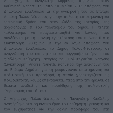
Δήμαρχος, κ. Παναγιώτης Καρβέλας, παρέδωσε στον
Καθηγητή Nanetti την από 18 Μαΐου 2015 απόφαση του
Δημοτικού Συμβουλίου με την ανακήρυξή του σε Επίτιμο
Δημότη Πύλου-Νέστορος για την πολυετή επιστημονική και
ερευνητική δράση του στον κλάδο της ιστορίας, της
αρχαιολογίας & του πολιτισμού του δήμου. Η τελετή
καθυστέρησε να πραγματοποιηθεί για λόγους που
συνδέονται με τη μόνιμη εγκατάσταση του κ. Nanetti στη
Σιγκαπούρη. Σύμφωνα με την εν λόγω απόφαση του
Δημοτικού Συμβουλίου, «ο Δήμος Πύλου-Νέστορος, σε
αναγνώριση του ερευνητικού και συγγραφικού έργου του
φιλέλληνα Καθηγητή Ιστορίας του Πολυτεχνείου Nanyang
(Σιγκαπούρη), Andrea Nanetti, εισηγείται την ανακήρυξή του
σε Επίτιμο Δημότη, για τη μακροχρόνια επιστημονική και
πολιτιστική του προσφορά, η οποία χαρακτηρίζεται ως
πολυδιάστατη, καθώς επεκτείνεται, πέρα από την έρευνα, σε
θέματα ανάδειξης και προώθησης της πολιτιστικής
κληρονομιάς του τόπου».
Ο Δήμαρχος Πύλου-Νέστορος, κ. Παναγιώτης Καρβέλας,
αναφέρθηκε στο σημαντικό έργο του Καθηγητή-Ερευνητή και
τον ευχαρίστησε για την άοκνη προσφορά του στη