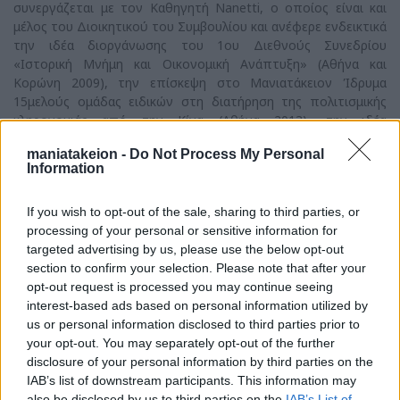
συνεργάζεται με τον Καθηγητή Nanetti, ο οποίος είναι και
μέλος του Διοικητικού του Συμβουλίου και ανέφερε ενδεικτικά
την ιδέα διοργάνωσης του 1ου Διεθνούς Συνεδρίου
«Ιστορική Μνήμη και Οικονομική Ανάπτυξη» (Αθήνα και
Κορώνη 2009), την επίσκεψη στο Μανιατάκειον Ίδρυμα
15μελούς ομάδας ειδικών στη διατήρηση της πολιτισμικής
κληρονομιάς από την Κίνα (Αθήνα 2013), την ιδέα
διοργάνωσης της επιστημονικής ημερίδας με τίτλο «Η Ελλάδα
maniatakeion -
Do Not Process My Personal
του Βοκάκιου» (Αθήνα 2013), τη συμμετοχή της
Information
Αντιπροέδρου του Μανιατακείου Ιδρύματος σε εκδήλωση με
θέμα «Μεσογειακή Διατροφή: Η Άυλη Πολιτιστική Κληρονομιά
If you wish to opt-out of the sale, sharing to third parties, or
της Ανθρωπότητας», ύστερα από πρόσκληση από τη Δρ.
processing of your personal or sensitive information for
CHUA Ai Lin, Πρόεδρο της Ένωσης Πολιτιστικής Κληρονομιάς
targeted advertising by us, please use the below opt-out
της Σιγκαπούρης (Σιγκαπούρη 2014), την ιδέα για την
section to confirm your selection. Please note that after your
αποκατάσταση του χαρακτηρισμένου ως έργου τέχνης
opt-out request is processed you may continue seeing
«Εικονοστασίου-Πηγής» («φάρος» για τους ντόπιους) που
interest-based ads based on personal information utilized by
βρίσκεται στην αρχή του λιμενοβραχίονα της Κορώνης, και
us or personal information disclosed to third parties prior to
γενικότερα τη συμβολή του στη διεθνοποίηση των δράσεων
your opt-out. You may separately opt-out of the further
του ιδρύματος. Έκανε μνεία στις εκδόσεις του Μανιατακείου
disclosure of your personal information by third parties on the
Ιδρύματος που συμπεριλαμβάνουν τα βιβλία του Καθηγητή
IAB’s list of downstream participants. This information may
Nanetti που αφορούν στην ιστορία της Κορώνης και της
also be disclosed by us to third parties on the
IAB’s List of