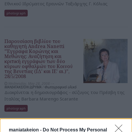
Εθνικού Ιδρύματος Ερευνών Ταξιάρχης Γ. Κόλιας
photograph
Παρουσίαση βιβλίου του
καθηγητή Andrea Nanetti
"Έγγραφα Κορώνης και
Μεθώνης: Αναζήτηση και
κριτική εγγράφων των δύο
κύριων οφθαλμών του Κοινού
της Βενετίας (ΙΔ' και ΙΕ’ αι.)",
28/5/2008
Wednesday, May 28, 2008 -
-
ΜΑΝΙΑΤΑΚΕΙΟΝ ΙΔΡΥΜΑ
/
Φωτογραφικό υλικό
Διακρίνεται η δημοσιογράφος - σύζυγος του Πρέσβη της
Ιταλίας Barbara Marengo Scarante
photograph
maniatakeion -
Do Not Process My Personal