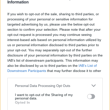
Information
Παρουσίαση βιβλίου του
καθηγητή Andrea Nanetti
"Έγγραφα Κορώνης και
If you wish to opt-out of the sale, sharing to third parties, or
Μεθώνης: Αναζήτηση και
processing of your personal or sensitive information for
κριτική εγγράφων των δύο
κύριων οφθαλμών του Κοινού
targeted advertising by us, please use the below opt-out
της Βενετίας (ΙΔ' και ΙΕ’ αι.)",
section to confirm your selection. Please note that after your
28/5/2008
opt-out request is processed you may continue seeing
Wednesday, May 28, 2008 -
-
interest-based ads based on personal information utilized by
ΜΑΝΙΑΤΑΚΕΙΟΝ ΙΔΡΥΜΑ
/
Φωτογραφικό υλικό
us or personal information disclosed to third parties prior to
Διακρίνεται ο Πρόεδρος του Μανιατακείου Ιδρύματος
your opt-out. You may separately opt-out of the further
Δημήτρης Μανιατάκης
disclosure of your personal information by third parties on the
photograph
IAB’s list of downstream participants. This information may
also be disclosed by us to third parties on the
IAB’s List of
Downstream Participants
that may further disclose it to other
third parties.
Παρουσίαση βιβλίου του
Personal Data Processing Opt Outs
καθηγητή Andrea Nanetti
"Έγγραφα Κορώνης και
Μεθώνης: Αναζήτηση και
I want to opt-out of the Sharing of my
personal data.
κριτική εγγράφων των δύο
Opted In
κύριων οφθαλμών του Κοινού
της Βενετίας (ΙΔ' και ΙΕ’ αι.)",