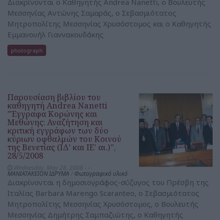
Διακρίνονται ο Καθηγητής Andrea Nanetti, ο Βουλευτής
Μεσσηνίας Αντώνης Σαμαράς, ο Σεβασμιότατος
Μητροπολίτης Μεσσηνίας Χρυσόστομος και ο Καθηγητής
Εμμανουήλ Γιαννακουδάκης
photograph
Παρουσίαση βιβλίου του
καθηγητή Andrea Nanetti
"Έγγραφα Κορώνης και
Μεθώνης: Αναζήτηση και
κριτική εγγράφων των δύο
κύριων οφθαλμών του Κοινού
της Βενετίας (ΙΔ' και ΙΕ’ αι.)",
28/5/2008
Wednesday, May 28, 2008 -
-
ΜΑΝΙΑΤΑΚΕΙΟΝ ΙΔΡΥΜΑ
/
Φωτογραφικό υλικό
Διακρίνονται η δημοσιογράφος-σύζυγος του Πρέσβη της
Ιταλίας Barbara Marengo Scaranteο, ο Σεβασμιότατος
Μητροπολίτης Μεσσηνίας Χρυσόστομος, ο Βουλευτής
Μεσσηνίας Δημήτρης Σαμπαζιώτης, ο Καθηγητής