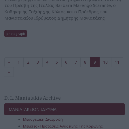
του Πρέσβη της Ιταλίας Barbara Marengo Scarante, ο
Καθηγητής Ταξιάρχης Κόλιας και ο Πρόεδρος του
Μανιατακείου Ιδρύματος Δημήτρης Μανιατάκης
photograph
«
1
2
3
4
5
6
7
8
9
10
11
»
D. L. Maniatakis Archive
ΜΑΝΙΑΤΑΚΕΙΟΝ ΙΔΡΥΜΑ
Μεσογειακή Διατροφή
Μελέτες - Προτάσεις Ανάδειξης Της Κορώνης