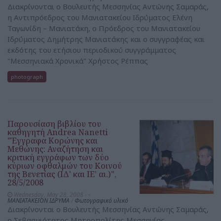
Διακρίνονται ο Βουλευτής Μεσσηνίας Αντώνης Σαμαράς,
η Αντιπρόεδρος του Μανιατακείου Ιδρύματος Ελένη
Ταγωνίδη – Μανιατάκη, ο Πρόεδρος του Μανιατακείου
Ιδρύματος Δημήτρης Μανιατάκης και ο συγγραφέας και
εκδότης του ετήσιου περιοδικού συγγράμματος
"Μεσσηνιακά Χρονικά" Χρήστος Ρέππας
photograph
Παρουσίαση βιβλίου του
καθηγητή Andrea Nanetti
"Έγγραφα Κορώνης και
Μεθώνης: Αναζήτηση και
κριτική εγγράφων των δύο
κύριων οφθαλμών του Κοινού
της Βενετίας (ΙΔ' και ΙΕ’ αι.)",
28/5/2008
Wednesday, May 28, 2008 -
-
ΜΑΝΙΑΤΑΚΕΙΟΝ ΙΔΡΥΜΑ
/
Φωτογραφικό υλικό
Διακρίνονται ο Βουλευτής Μεσσηνίας Αντώνης Σαμαράς,
ο Σεβασμιότατος Μητροπολίτης Μεσσηνίας