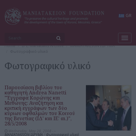
GR
Toggl
navig
Home
D. L. Maniatakis Archive
ΜΑΝΙΑΤΑΚΕΙΟΝ ΙΔΡΥΜΑ
Φωτογραφικό υλικό
Φωτογραφικό υλικό
Παρουσίαση βιβλίου του
καθηγητή Andrea Nanetti
"Έγγραφα Κορώνης και
Μεθώνης: Αναζήτηση και
κριτική εγγράφων των δύο
κύριων οφθαλμών του Κοινού
της Βενετίας (ΙΔ' και ΙΕ’ αι.)",
28/5/2008
Wednesday, May 28, 2008 -
-
ΜΑΝΙΑΤΑΚΕΙΟΝ ΙΔΡΥΜΑ
/
Φωτογραφικό υλικό