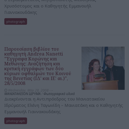
Χρυσόστομος και ο Καθηγητής Εμμανουήλ
Γιαννακουδάκης
photograph
Παρουσίαση βιβλίου του
καθηγητή Andrea Nanetti
"Έγγραφα Κορώνης και
Μεθώνης: Αναζήτηση και
κριτική εγγράφων των δύο
κύριων οφθαλμών του Κοινού
της Βενετίας (ΙΔ' και ΙΕ’ αι.)",
28/5/2008
Wednesday, May 28, 2008 -
-
ΜΑΝΙΑΤΑΚΕΙΟΝ ΙΔΡΥΜΑ
/
Φωτογραφικό υλικό
Διακρίνονται η Αντιπρόεδρος του Μανιατακείου
Ιδρύματος Ελένη Ταγωνίδη – Μανιατάκη και ο Καθηγητής
Εμμανουήλ Γιαννακουδάκης
photograph