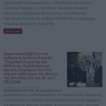
Εμμανουήλ Γιαννακουδάκης, ο Βουλευτής Μεσσηνίας
Αντώνης Σαμαράς, ο Πρόεδρος του Μανιατακείου
Ιδρύματος Δημήτρης Μανιατάκης, οι Καθηγητές
Ταξιάρχης Κόλιας και Andrea Nanetti και ο Δήμαρχος
Κορώνης Θεόδωρος Σαλαντής
photograph
Παρουσίαση βιβλίου του
καθηγητή Andrea Nanetti
"Έγγραφα Κορώνης και
Μεθώνης: Αναζήτηση και
κριτική εγγράφων των δύο
κύριων οφθαλμών του Κοινού
της Βενετίας (ΙΔ' και ΙΕ’ αι.)",
28/5/2008
Wednesday, May 28, 2008 -
-
ΜΑΝΙΑΤΑΚΕΙΟΝ ΙΔΡΥΜΑ
/
Φωτογραφικό υλικό
Διακρίνονται ο Σεβασμιότατος Μητροπολίτης Μεσσηνίας
Χρυσόστομος, ο Βουλευτής Μεσσηνίας Αντώνης Σαμαράς,
o Καθηγητής Andrea Nanetti, η δημοσιογράφος-σύζυγος