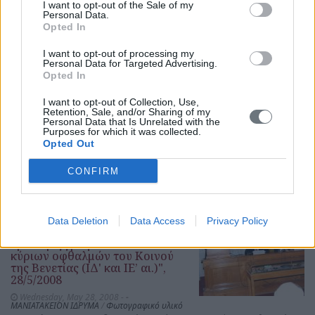
28/5/2008
I want to opt-out of the Sale of my
Personal Data.
Wednesday, May 28, 2008 -
-
Opted In
ΜΑΝΙΑΤΑΚΕΙΟΝ ΙΔΡΥΜΑ
/
Φωτογραφικό υλικό
Διακρίνονται ο Πρόεδρος του Μανιατακείου Ιδρύματος
I want to opt-out of processing my
Δημήτρης Μανιατάκης, ο Βουλευτής Μεσσηνίας Αντώνης
Personal Data for Targeted Advertising.
Σαμαράς, ο Σεβασμιότατος Μητροπολίτης Μεσσηνίας
Opted In
Χρυσόστομος και ο Καθηγητής Εμμανουήλ
I want to opt-out of Collection, Use,
Γιαννακουδάκης
Retention, Sale, and/or Sharing of my
Personal Data that Is Unrelated with the
photograph
Purposes for which it was collected.
Opted Out
CONFIRM
Παρουσίαση βιβλίου του
καθηγητή Andrea Nanetti
"Έγγραφα Κορώνης και
Data Deletion
Data Access
Privacy Policy
Μεθώνης: Αναζήτηση και
κριτική εγγράφων των δύο
κύριων οφθαλμών του Κοινού
της Βενετίας (ΙΔ' και ΙΕ’ αι.)",
28/5/2008
Wednesday, May 28, 2008 -
-
ΜΑΝΙΑΤΑΚΕΙΟΝ ΙΔΡΥΜΑ
/
Φωτογραφικό υλικό