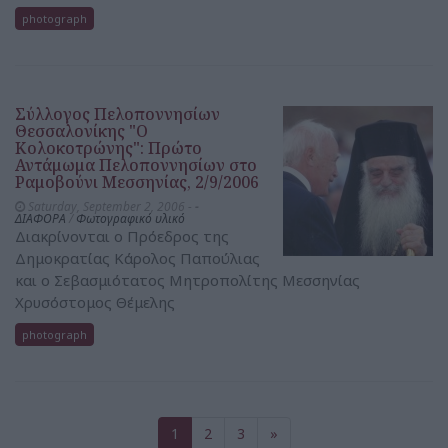
photograph
Σύλλογος Πελοποννησίων
Θεσσαλονίκης "Ο
Κολοκοτρώνης": Πρώτο
Αντάμωμα Πελοποννησίων στο
Ραμοβούνι Μεσσηνίας, 2/9/2006
Saturday, September 2, 2006 -
-
ΔΙΑΦΟΡΑ
/
Φωτογραφικό υλικό
Διακρίνονται ο Πρόεδρος της
Δημοκρατίας Κάρολος Παπούλιας
και ο Σεβασμιότατος Μητροπολίτης Μεσσηνίας
Χρυσόστομος Θέμελης
photograph
1
2
3
»