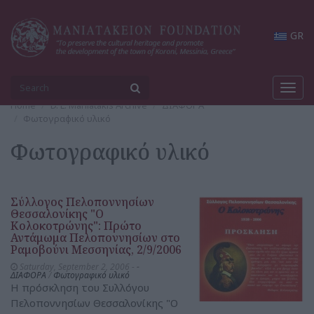
GR
Toggl
navig
Home
D. L. Maniatakis Archive
ΔΙΑΦΟΡΑ
Φωτογραφικό υλικό
Φωτογραφικό υλικό
Σύλλογος Πελοποννησίων
Θεσσαλονίκης "Ο
Κολοκοτρώνης": Πρώτο
Αντάμωμα Πελοποννησίων στο
Ραμοβούνι Μεσσηνίας, 2/9/2006
Saturday, September 2, 2006 -
-
ΔΙΑΦΟΡΑ
/
Φωτογραφικό υλικό
Η πρόσκληση του Συλλόγου
Πελοποννησίων Θεσσαλονίκης "Ο