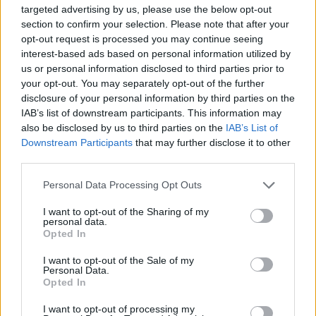
photograph
targeted advertising by us, please use the below opt-out
section to confirm your selection. Please note that after your
opt-out request is processed you may continue seeing
interest-based ads based on personal information utilized by
us or personal information disclosed to third parties prior to
Σύλλογος Πελοποννησίων
your opt-out. You may separately opt-out of the further
Θεσσαλονίκης "Ο
Κολοκοτρώνης": Πρώτο
disclosure of your personal information by third parties on the
Αντάμωμα Πελοποννησίων στο
IAB’s list of downstream participants. This information may
Ραμοβούνι Μεσσηνίας, 2/9/2006
also be disclosed by us to third parties on the
IAB’s List of
Saturday, September 2, 2006 -
-
Downstream Participants
that may further disclose it to other
ΔΙΑΦΟΡΑ
/
Φωτογραφικό υλικό
third parties.
O Πρόεδρος του Συλλόγου
Πελοποννησίων Θεσσαλονίκης "Ο
Personal Data Processing Opt Outs
Κολοκοτρώνης" Αναστάσιος Καλαμπόκης απονέμει
τιμητική πλακέτα στον Πρόεδρο της Δημοκρατίας
I want to opt-out of the Sharing of my
personal data.
Κάρολο Παπούλια
Opted In
photograph
I want to opt-out of the Sale of my
Personal Data.
Opted In
I want to opt-out of processing my
Σύλλογος Πελοποννησίων