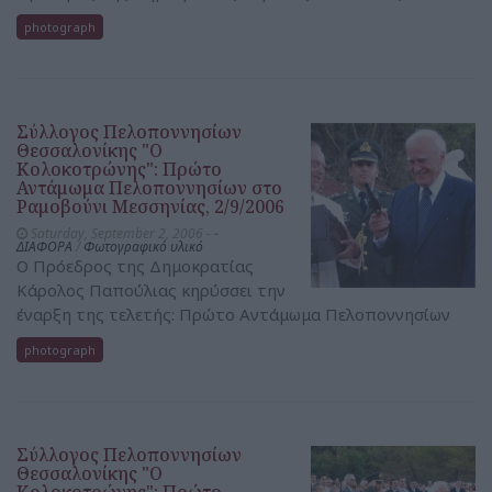
photograph
Σύλλογος Πελοποννησίων
Θεσσαλονίκης "Ο
Κολοκοτρώνης": Πρώτο
Αντάμωμα Πελοποννησίων στο
Ραμοβούνι Μεσσηνίας, 2/9/2006
Saturday, September 2, 2006 -
-
ΔΙΑΦΟΡΑ
/
Φωτογραφικό υλικό
Ο Πρόεδρος της Δημοκρατίας
Κάρολος Παπούλιας κηρύσσει την
έναρξη της τελετής: Πρώτο Αντάμωμα Πελοποννησίων
photograph
Σύλλογος Πελοποννησίων
Θεσσαλονίκης "Ο