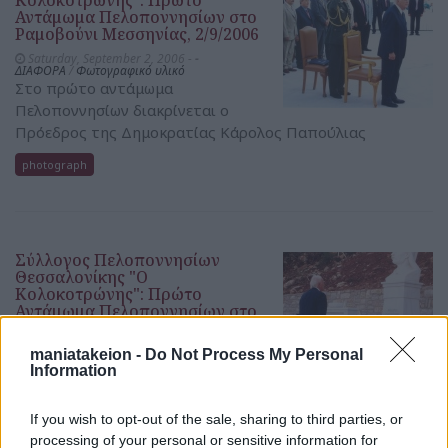
Κολοκοτρώνης": Πρώτο
Αντάμωμα Πελοποννησίων στο
Ραμοβούνι Μεσσηνίας, 2/9/2006
Saturday, September 2, 2006 -
-
ΔΙΑΦΟΡΑ
/
Φωτογραφικό υλικό
Στο πρώτο αντάμωμα
Πελοποννησίων διακρίνεται ο
Πρόεδρος της Δημοκρατίας Κάρολος Παπούλιας
photograph
Σύλλογος Πελοποννησίων
Θεσσαλονίκης "Ο
Κολοκοτρώνης": Πρώτο
Αντάμωμα Πελοποννησίων στο
Ραμοβούνι Μεσσηνίας, 2/9/2006
Saturday, September 2, 2006 -
-
maniatakeion -
Do Not Process My Personal
ΔΙΑΦΟΡΑ
/
Φωτογραφικό υλικό
Information
Στο πρώτο αντάμωμα
Πελοποννησίων διακρίνεται ο
If you wish to opt-out of the sale, sharing to third parties, or
Πρόεδρος της Δημοκρατίας Κάρολος Παπούλιας
processing of your personal or sensitive information for