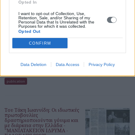
Opted In
publication
I want to opt-out of Collection, Use,
Retention, Sale, and/or Sharing of my
Personal Data that Is Unrelated with the
Purposes for which it was collected.
Opted Out
Μανιατάκειον Ίδρυμα: Τρία
χρόνια προσφοράς στην
CONFIRM
ανάπτυξη και τον πολιτισμό
Thursday, October 14, 2010 -
Μεσσηνιακός
Λόγος
ΜΑΝΙΑΤΑΚΕΙΟΝ ΙΔΡΥΜΑ
/
Διαλέξεις -
Συνεντεύξεις - Δημοσιεύσεις - Άρθρα Δημήτρη
Data Deletion
Data Access
Privacy Policy
Μανιατάκη
publication
Του Τάκη Ιωαννίδη: Οι ιδιωτικές
πρωτοβουλίες
δραστηριοποιούνται γόνιμα και
με διάρκεια στην Ελλάδα -
"ΜΑΝΙΑΤΑΚΕΙΟΝ ΙΔΡΥΜΑ -