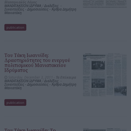
Μεσσηνιακός Λόγος
ΜΑΝΙΑΤΑΚΕΙΟΝ ΙΔΡΥΜΑ
/
Διαλέξεις -
Συνεντεύξεις - Δημοσιεύσεις - Άρθρα Δημήτρη
Μανιατάκη
publication
Του Τάκη Ιωαννίδη:
Δραστηριότητες του ενεργού
πολιτισμικού Μανιατακείου
Ιδρύματος
Saturday, December 3, 2011 -
Τα Επίκαιρα
ΜΑΝΙΑΤΑΚΕΙΟΝ ΙΔΡΥΜΑ
/
Διαλέξεις -
Συνεντεύξεις - Δημοσιεύσεις - Άρθρα Δημήτρη
Μανιατάκη
publication
Του Τάκη Ιωαννίδη: Το