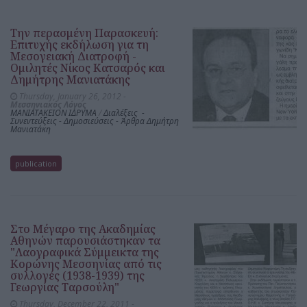
Την περασμένη Παρασκευή:
Επιτυχής εκδήλωση για τη
Μεσογειακή Διατροφή -
Ομιλητές Νίκος Κατσαρός και
Δημήτρης Μανιατάκης
Thursday, January 26, 2012 -
Μεσσηνιακός Λόγος
ΜΑΝΙΑΤΑΚΕΙΟΝ ΙΔΡΥΜΑ
/
Διαλέξεις -
Συνεντεύξεις - Δημοσιεύσεις - Άρθρα Δημήτρη
Μανιατάκη
publication
Στο Μέγαρο της Ακαδημίας
Αθηνών παρουσιάστηκαν τα
"Λαογραφικά Σύμμεικτα της
Κορώνης Μεσσηνίας από τις
συλλογές (1938-1939) της
Γεωργίας Ταρσούλη"
Thursday, December 22, 2011 -