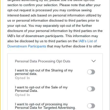
section to confirm your selection. Please note that after your
opt-out request is processed you may continue seeing
Ομιλία Μανιατάκη για
interest-based ads based on personal information utilized by
Μεσογειακή Διατροφή
us or personal information disclosed to third parties prior to
your opt-out. You may separately opt-out of the further
Thursday, July 14, 2011 -
Ελευθερία
ΜΑΝΙΑΤΑΚΕΙΟΝ ΙΔΡΥΜΑ
/
Διαλέξεις -
disclosure of your personal information by third parties on the
Συνεντεύξεις - Δημοσιεύσεις - Άρθρα Δημήτρη
Μανιατάκη
IAB’s list of downstream participants. This information may
also be disclosed by us to third parties on the
IAB’s List of
Downstream Participants
that may further disclose it to other
publication
third parties.
Personal Data Processing Opt Outs
Του Δημήτρη Μανιατάκη,
I want to opt-out of the Sharing of my
personal data.
Προέδρου του Μανιατακείου
Opted In
Ιδρύματος: Εκποίηση ακίνητης
περιουσίας ή αξιοποίηση
ανθρώπινου δυναμικού;
I want to opt-out of the Sale of my
Personal Data.
Sunday, May 15, 2011 -
Ελευθερία
Opted In
ΜΑΝΙΑΤΑΚΕΙΟΝ ΙΔΡΥΜΑ
/
Διαλέξεις -
Συνεντεύξεις - Δημοσιεύσεις - Άρθρα Δημήτρη
Μανιατάκη
I want to opt-out of processing my
Personal Data for Targeted Advertising.