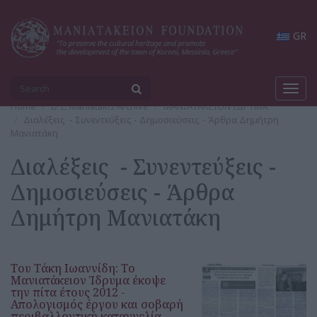
GR
Toggl
navig
Home
D. L. Maniatakis Archive
ΜΑΝΙΑΤΑΚΕΙΟΝ ΙΔΡΥΜΑ
Διαλέξεις - Συνεντεύξεις - Δημοσιεύσεις - Άρθρα Δημήτρη
Μανιατάκη
Διαλέξεις - Συνεντεύξεις -
Δημοσιεύσεις - Άρθρα
Δημήτρη Μανιατάκη
Του Τάκη Ιωαννίδη: Το
Μανιατάκειον Ίδρυμα έκοψε
την πίτα έτους 2012 -
Απολογισμός έργου και σοβαρή
περιβαλλοντική καταγγελία