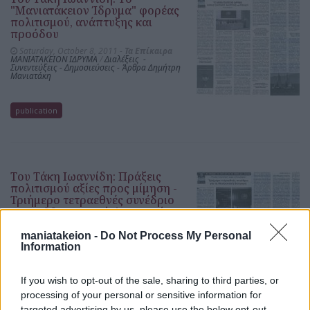
"Μανιατάκειον Ίδρυμα" φορέας
πολιτισμού, ανάπτυξης και
προόδου
Saturday, October 8, 2011 -
Τα Επίκαιρα
ΜΑΝΙΑΤΑΚΕΙΟΝ ΙΔΡΥΜΑ
/
Διαλέξεις -
Συνεντεύξεις - Δημοσιεύσεις - Άρθρα Δημήτρη
Μανιατάκη
publication
Του Τάκη Ιωαννίδη: Πράξεις
πολιτισμού αξίες προς μίμηση -
Τριήμερο τετραεθνές συνέδριο
για τη Μεσογειακή Διατροφή
Saturday, August 6, 2011 -
Τα Επίκαιρα
maniatakeion -
Do Not Process My Personal
ΜΑΝΙΑΤΑΚΕΙΟΝ ΙΔΡΥΜΑ
/
Διαλέξεις -
Συνεντεύξεις - Δημοσιεύσεις - Άρθρα Δημήτρη
Information
Μανιατάκη
If you wish to opt-out of the sale, sharing to third parties, or
publication
processing of your personal or sensitive information for
targeted advertising by us, please use the below opt-out