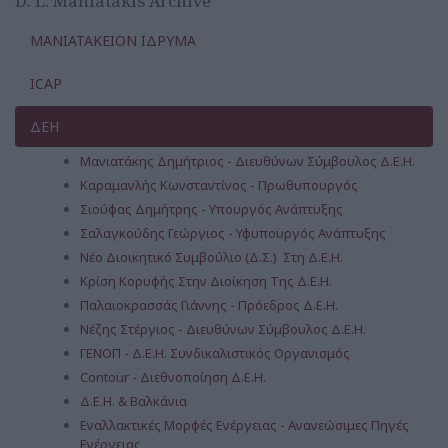
D. L. Maniatakis Archive
ΜΑΝΙΑΤΑΚΕΙΟΝ ΙΔΡΥΜΑ
ICAP
ΔΕΗ
Μανιατάκης Δημήτριος - Διευθύνων Σύμβουλος Δ.Ε.Η.
Καραμανλής Κωνσταντίνος - Πρωθυπουργός
Σιούφας Δημήτρης - Υπουργός Ανάπτυξης
Σαλαγκούδης Γεώργιος - Υφυπουργός Ανάπτυξης
Νέο Διοικητικό Συμβούλιο (Δ.Σ.) Στη Δ.Ε.Η.
Κρίση Κορυφής Στην Διοίκηση Της Δ.Ε.Η.
Παλαιοκρασσάς Γιάννης - Πρόεδρος Δ.Ε.Η.
Νέζης Στέργιος - Διευθύνων Σύμβουλος Δ.Ε.Η.
ΓΕΝΟΠ - Δ.Ε.Η. Συνδικαλιστικός Οργανισμός
Contour - Διεθνοποίηση Δ.Ε.Η.
Δ.Ε.Η. & Βαλκάνια
Εναλλακτικές Μορφές Ενέργειας - Ανανεώσιμες Πηγές
Ενέργειας