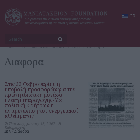
GR
Toggl
navig
Home
D. L. Maniatakis Archive
ΔΕΗ
Διάφορα
Διάφορα
Στις 22 Φεβρουαρίου η
υποβολή προσφορών για την
πρώτη ιδιωτική μονάδα
ηλεκτροπαραγωγής-Με
πολιτική κινήτρων η
αντιμετώπιση του ενεργειακού
ελλείμματος
Thursday, January 18, 2007 -
Η
Καθημερινή
ΔΕΗ
/
Διάφορα