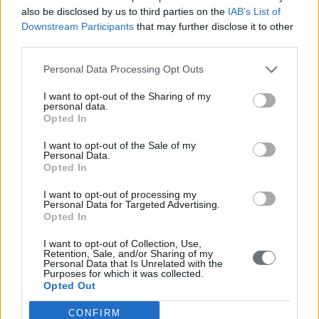
also be disclosed by us to third parties on the
IAB’s List of
Downstream Participants
that may further disclose it to other
third parties.
ΔΕΗ...
Personal Data Processing Opt Outs
Wednesday, January 17, 2007 -
Κέρδος
ΔΕΗ
/
Διάφορα
I want to opt-out of the Sharing of my
personal data.
Opted In
publication
I want to opt-out of the Sale of my
Personal Data.
Opted In
I want to opt-out of processing my
Personal Data for Targeted Advertising.
Τσουπίδης - ΔΕΗ...
Opted In
Wednesday, January 17, 2007 -
Ελευθεροτυπία
I want to opt-out of Collection, Use,
ΔΕΗ
/
Διάφορα
Retention, Sale, and/or Sharing of my
Personal Data that Is Unrelated with the
Purposes for which it was collected.
Opted Out
publication
CONFIRM