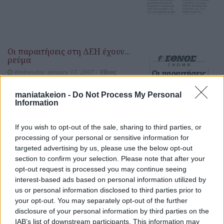
Οι παραιτήσεις στη ΔΕΗ έχουν...
ρεύμα
Wednesday, January 17, 2007 -
Έθνος
ΔΕΗ
/
Διάφορα
maniatakeion -
Do Not Process My Personal
Information
publication
If you wish to opt-out of the sale, sharing to third parties, or
processing of your personal or sensitive information for
targeted advertising by us, please use the below opt-out
ΔΕΗ...
section to confirm your selection. Please note that after your
opt-out request is processed you may continue seeing
Wednesday, January 17, 2007 -
Εξπρές
ΔΕΗ
/
Διάφορα
interest-based ads based on personal information utilized by
us or personal information disclosed to third parties prior to
your opt-out. You may separately opt-out of the further
publication
disclosure of your personal information by third parties on the
IAB’s list of downstream participants. This information may