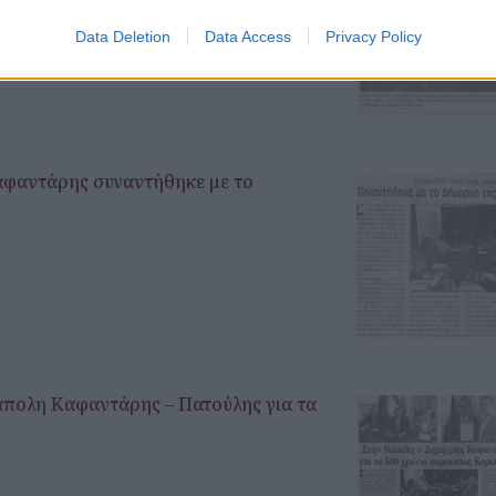
Data Deletion
Data Access
Privacy Policy
φαντάρης συναντήθηκε με το
άπολη Καφαντάρης – Πατούλης για τα