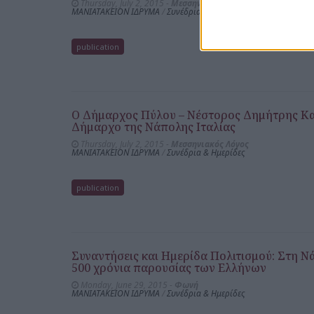
Thursday, July 2, 2015 -
Μεσσηνιακός Λόγος
ΜΑΝΙΑΤΑΚΕΙΟΝ ΙΔΡΥΜΑ
/
Συνέδρια & Ημερίδες
publication
Ο Δήμαρχος Πύλου – Νέστορος Δημήτρης Κα
Δήμαρχο της Νάπολης Ιταλίας
Thursday, July 2, 2015 -
Μεσσηνιακός Λόγος
ΜΑΝΙΑΤΑΚΕΙΟΝ ΙΔΡΥΜΑ
/
Συνέδρια & Ημερίδες
publication
Συναντήσεις και Ημερίδα Πολιτισμού: Στη Ν
500 χρόνια παρουσίας των Ελλήνων
Monday, June 29, 2015 -
Φωνή
ΜΑΝΙΑΤΑΚΕΙΟΝ ΙΔΡΥΜΑ
/
Συνέδρια & Ημερίδες