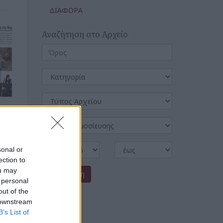
ΔΙΑΦΟΡΑ
Αναζήτηση στο Αρχείο
sonal or
ection to
ou may
Αναζήτηση
 personal
out of the
 downstream
B’s List of