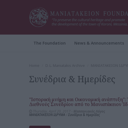
The Foundation
News & Announcements
Home
D. L. Maniatakis Archive
ΜΑΝΙΑΤΑΚΕΙΟΝ ΙΔΡ
Συνέδρια & Ημερίδες
"Ιστορική μνήμη και Οικονομική ανάπτυξη":
Διεθνούς Συνεδρίου από το Μανιατάκειον Ί
Thursday, April 20, 2017 -
Μεσσηνιακός Λόγος
ΜΑΝΙΑΤΑΚΕΙΟΝ ΙΔΡΥΜΑ
/
Συνέδρια & Ημερίδες