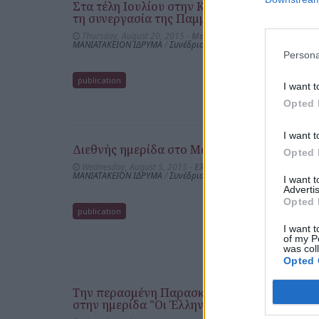
Στα τέλη Ιουλίου στην Κορώνη: Διεθνής Ημε
τη συνεργασία της Παμμεσσηνιακής Ομοσπο
Thursday, August 20, 2015 -
Μεσσηνιακός Λόγος
ΜΑΝΙΑΤΑΚΕΙΟΝ ΙΔΡΥΜΑ
/
Συνέδρια & Ημερίδες
Persona
publication
I want t
Opted 
I want t
Διεθνής ημερίδα στο Μανιατάκειον Ίδρυμα
Opted 
Wednesday, August 5, 2015 -
Ελευθερία
ΜΑΝΙΑΤΑΚΕΙΟΝ ΙΔΡΥΜΑ
/
Συνέδρια & Ημερίδες
I want 
Advertis
Opted 
publication
I want t
of my P
was col
Opted 
Την περασμένη Παρασκευή ο Δήμαρχος του 
στην ημερίδα "Οι Έλληνες στην Καμπανία: 50