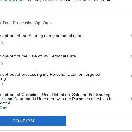
ρίδα από το Μανιατάκειον Ίδρυμα με
νδίας Αμερικής και Καναδά
l Data Processing Opt Outs
o opt-out of the Sharing of my personal data.
In
o opt-out of the Sale of my Personal Data.
In
to opt-out of processing my Personal Data for Targeted
ing.
In
o opt-out of Collection, Use, Retention, Sale, and/or Sharing
ersonal Data that Is Unrelated with the Purposes for which it
lected.
Out
Δήμου Πύλου – Νέστορος συμμετείχε
CONFIRM
0 χρόνια Ιστορίας"